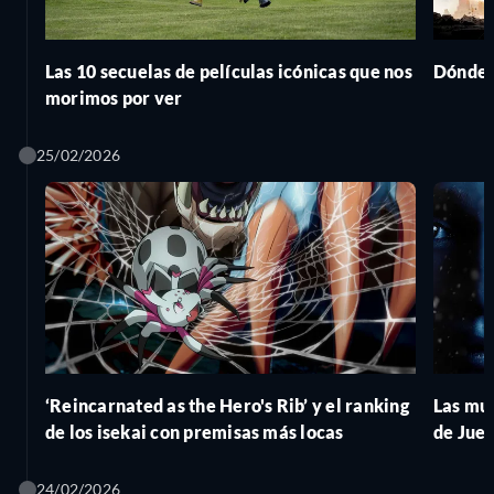
Las 10 secuelas de películas icónicas que nos
Dónde h
morimos por ver
25/02/2026
‘Reincarnated as the Hero's Rib’ y el ranking
Las mue
de los isekai con premisas más locas
de Jue
mayor 
24/02/2026