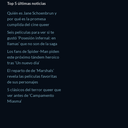
Top 5 últimas noticias
Quién es Jane Schoenbrun y
por qué es la promesa
cumplida del cine queer
Seis películas para ver si te
gustó 'Posesión infernal: en
llamas’ que no son de la saga
Los fans de Spider-Man piden
este próximo tándem heroico
tras ‘Un nuevo día’
El reparto de de ‘Marshals’
revela las películas favoritas
de sus personajes
5 clásicos del terror queer que
ver antes de ‘Campamento
Miasma’