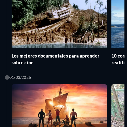
Los mejores documentales para aprender
10 conc
sobre cine
realit
01/03/2026