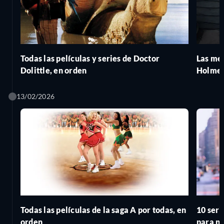
Todas las películas y series de Doctor
Las me
Dolittle, en orden
Holmes
13/02/2026
Todas las películas de la saga A por todas, en
10 seri
orden
para no