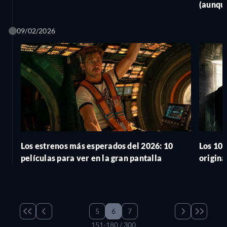
(aunque
09/02/2026
Los estrenos más esperados del 2026: 10
Los 10 
películas para ver en la gran pantalla
origina
5
6
7
151-180 / 300