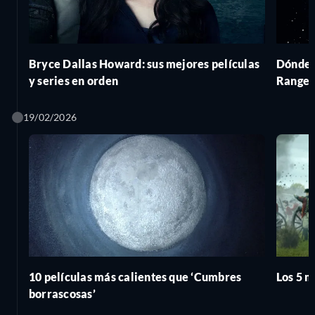
Bryce Dallas Howard: sus mejores películas
Dónde v
y series en orden
Ranger
19/02/2026
10 películas más calientes que ‘Cumbres
Los 5 m
borrascosas’