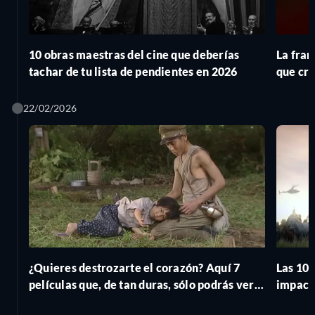
10 obras maestras del cine que deberías
La fran
tachar de tu lista de pendientes en 2026
que cr
22/02/2026
¿Quieres destrozarte el corazón? Aquí 7
Las 10 
películas que, de tan duras, sólo podrás ver
impacta
una vez en la vida