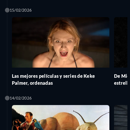
15/02/2026
Las mejores películas y series de Keke
De Mic
Palmer, ordenadas
estrell
interpr
14/02/2026