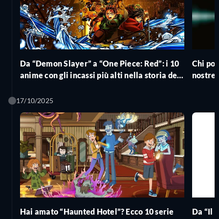
Da “Demon Slayer” a “One Piece: Red”: i 10
Chi pot
anime con gli incassi più alti nella storia del
nostre 
cinema
Venezi
17/10/2025
Hai amato “Haunted Hotel”? Ecco 10 serie
Da “Il 