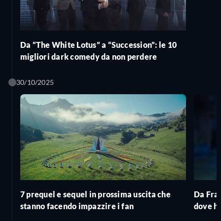
Da “The White Lotus” a “Succession”: le 10
migliori dark comedy da non perdere
30/10/2025
7 prequel e sequel in prossima uscita che
Da Fran
stanno facendo impazzire i fan
dove ha