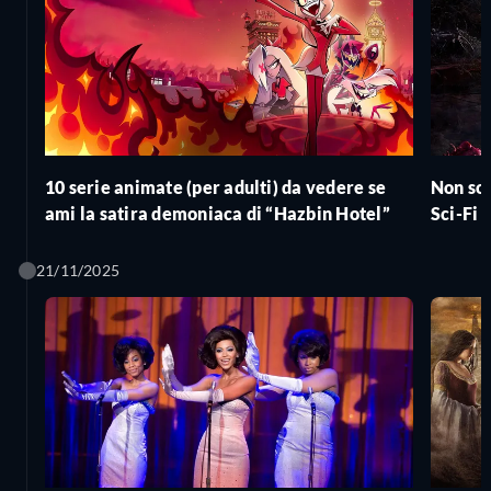
10 serie animate (per adulti) da vedere se
Non sol
ami la satira demoniaca di “Hazbin Hotel”
Sci-Fi 
21/11/2025