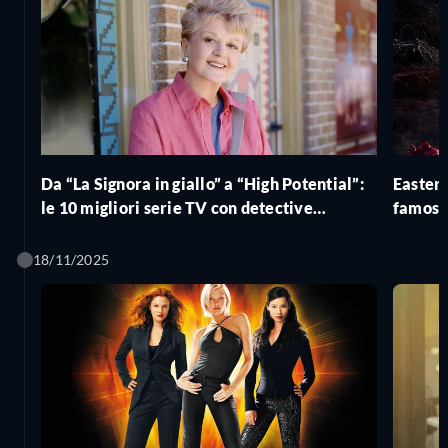
Da “La Signora in giallo” a “High Potential”:
Easter 
le 10 migliori serie TV con detective
famosi 
amatoriali
18/11/2025