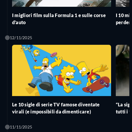
I migliori film sulla Formula 1 e sulle corse
I 10 mi
d’auto
perder
12/11/2025
Le 10 sigle di serie TV famose diventate
“La sig
virali (e impossibili da dimenticare)
tutti i
11/11/2025