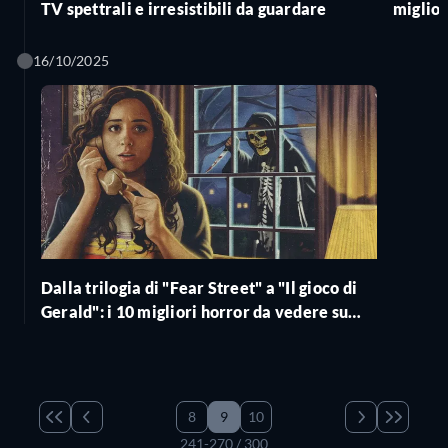
TV spettrali e irresistibili da guardare
miglior
Favino
16/10/2025
Dalla trilogia di "Fear Street" a "Il gioco di
Gerald": i 10 migliori horror da vedere su
Netflix
8
9
10
241-270 / 300