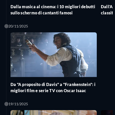
Dalla musica al cinema: i 10 migliori debutti
Dall’Al
sullo schermo di cantanti famosi
classif
in film
20/11/2025
Da "A proposito di Davis" a "Frankenstein": i
migliori film e serie TV con Oscar Isaac
19/11/2025