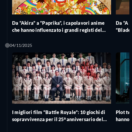
Da “Akira” a “Paprika”, i capolavori anime
Da “A K
che hanno influenzato i grandi registi del
“Blade 
cinema
del 20
04/11/2025
​​I migliori film “Battle Royale”: 10 giochi di
Plot tw
sopravvivenza per il 25° anniversario del
hanno l
cult giapponese
spoiler