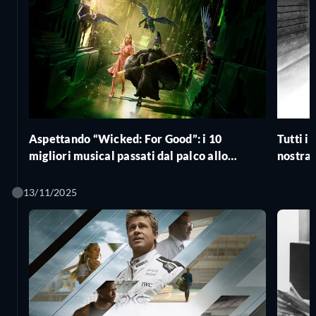
Aspettando “Wicked: For Good”: i 10
Tutti i
migliori musical passati dal palco allo
nostra c
schermo
13/11/2025