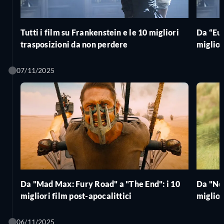
Tutti i film su Frankenstein e le 10 migliori
Da “Eup
trasposizioni da non perdere
miglior
07/11/2025
Da "Mad Max: Fury Road" a "The End": i 10
Da "Nor
migliori film post-apocalittici
miglior
06/11/2025