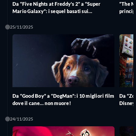
Da “Five Nights at Freddy's 2” a “Super
“The Mi
Mario Galaxy”: i sequel basati sui
princip
videogiochi che stiamo aspettando di più
Critica
25/11/2025
Da “Good Boy” a “DogMan”: i 10 migliori film
Da “Zoo
dove il cane… non muore!
Disney 
quanto
24/11/2025