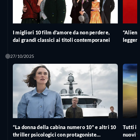
I migliori 10 film d’amore da non perdere,
“Alien”:
dai grandi classici ai titoli contemporanei
leggend
27/10/2025
“La donna della cabina numero 10” e altri 10
Tutti i 
thriller psicologici con protagoniste
nuovi t