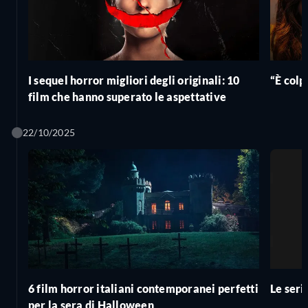
I sequel horror migliori degli originali: 10
“È colp
film che hanno superato le aspettative
22/10/2025
6 film horror italiani contemporanei perfetti
Le seri
per la sera di Halloween