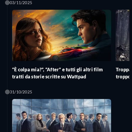
03/11/2025
“È colpa mia?”, “After” e tutti gli altri film
Troppa 
tratti da storie scritte su Wattpad
troppo 
famigl
31/10/2025