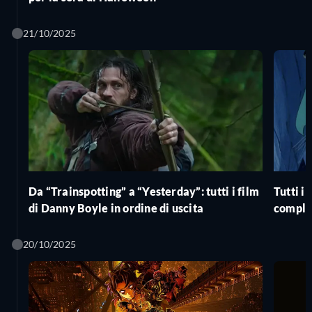
21/10/2025
Da “Trainspotting” a “Yesterday”: tutti i film
Tutti i
di Danny Boyle in ordine di uscita
complet
20/10/2025