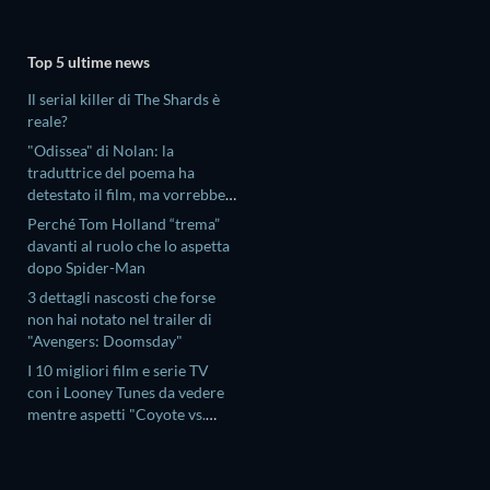
Top 5 ultime news
Il serial killer di The Shards è
reale?
"Odissea" di Nolan: la
traduttrice del poema ha
detestato il film, ma vorrebbe
uno spin-off su Antinoo
Perché Tom Holland “trema”
davanti al ruolo che lo aspetta
dopo Spider-Man
3 dettagli nascosti che forse
non hai notato nel trailer di
"Avengers: Doomsday"
I 10 migliori film e serie TV
con i Looney Tunes da vedere
mentre aspetti "Coyote vs.
Acme"