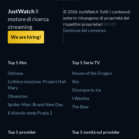
JustWatch
Il
© 2026 JustWatch Tutti i contenuti
esterni rimangono di proprietà dei
motore di ricerca
rispettivi proprietari
(4.0.0)
streaming
Gestione del consenso
We are hiring!
Top 5 film
Top 5 Serie TV
Odissea
House of the Dragon
L'ultima missione: Project Hail
Silo
Mary
Ovunque tu sia
Obsession
I Westies
Spider-Man: Brand New Day
The Bear
Il diavolo veste Prada 2
Top 5 provider
Top 5 novità sul provider