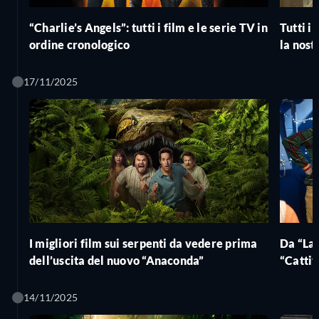
“Charlie’s Angels”: tutti i film e le serie TV in
Tutti i
ordine cronologico
la nostr
17/11/2025
I migliori film sui serpenti da vedere prima
Da “La 
dell’uscita del nuovo “Anaconda”
“Cattiv
contro 
14/11/2025