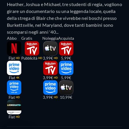
Heather, Joshua e Michael, tre studenti di regia, vogliono
girare un documentario su una leggenda locale, quella
della strega di Blair che che vivrebbe nei boschi presso
Burkettsville, nel Maryland, dove tanti bambini sono
scomparsi negli anni '40...
Abbo
Gratis
Noleggia
Acquista
Flat
Pubblicità
3,99€
5,99€
HD
HD
HD
Flat
3,99€
5,99€
4K
HD
Flat
3,99€
10,99€
HD
HD
Flat
HD