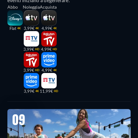
eventi iniziano a degenerare.
Abbo
Noleggia
Acquista
Flat
3,99€
4,99€
4K
4K
4K
3,99€
4,99€
HD
HD
3,99€
4,99€
HD
4K
3,99€
11,99€
4K
HD
09