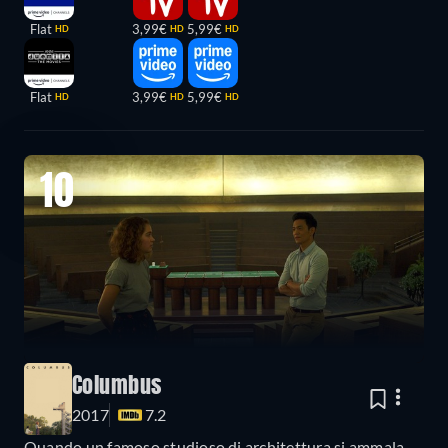
Flat
3,99€
5,99€
HD
HD
HD
Flat
3,99€
5,99€
HD
HD
HD
10
Columbus
2017
7.2
Quando un famoso studioso di architettura si ammala