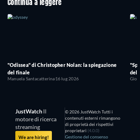
Continua a leggere
"Odissea" di Christopher Nolan: la spiegazione
"Sp
del finale
del 
Manuela Santacatterina
16 lug 2026
Giov
JustWatch
Il
© 2026 JustWatch Tutti i
contenuti esterni rimangono
motore di ricerca
di proprietà dei rispettivi
streaming
proprietari
(4.0.0)
Gestione del consenso
We are hiring!