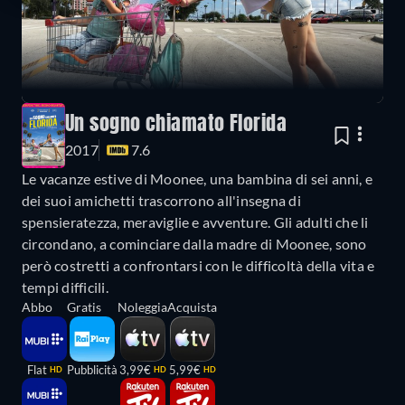
Un sogno chiamato Florida
2017
7.6
Le vacanze estive di Moonee, una bambina di sei anni, e
dei suoi amichetti trascorrono all'insegna di
spensieratezza, meraviglie e avventure. Gli adulti che li
circondano, a cominciare dalla madre di Moonee, sono
però costretti a confrontarsi con le difficoltà della vita e
tempi difficili.
Abbo
Gratis
Noleggia
Acquista
Flat
Pubblicità
3,99€
5,99€
HD
HD
HD