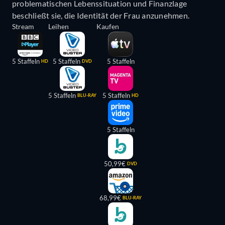
problematischen Lebenssituation und Finanzlage
beschließt sie, die Identität der Frau anzunehmen.
Stream
Leihen
Kaufen
5 Staffeln
5 Staffeln
5 Staffeln
HD
DVD
5 Staffeln
5 Staffeln
BLU-RAY
HD
5 Staffeln
50,99€
DVD
68,99€
BLU-RAY