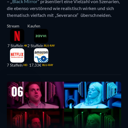
– „
Black Mirror
“ präsentiert eine Vielzahl von Szenarien,
die ebenso verstörend wie realistisch wirken und sich
thematisch vielfach mit „Severance“ überschneiden.
Stream
Kaufen
7 Staffeln
2 Staffeln
4K
BLU-RAY
7 Staffeln
17,33€
HD
BLU-RAY
06