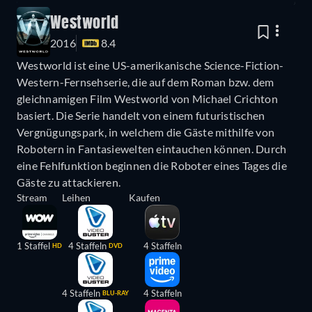
Westworld
2016
8.4
Westworld ist eine US-amerikanische Science-Fiction-
Western-Fernsehserie, die auf dem Roman bzw. dem
gleichnamigen Film Westworld von Michael Crichton
basiert. Die Serie handelt von einem futuristischen
Vergnügungspark, in welchem die Gäste mithilfe von
Robotern in Fantasiewelten eintauchen können. Durch
eine Fehlfunktion beginnen die Roboter eines Tages die
Gäste zu attackieren.
Stream
Leihen
Kaufen
1 Staffel
4 Staffeln
4 Staffeln
HD
DVD
4 Staffeln
4 Staffeln
BLU-RAY