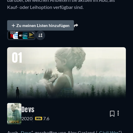
Kauf- oder Leihoption verfügbar sind.
Zu meinen Listen hinzufügen
221
01
Devs
2020
7.6
Auch „
Devs
“, geschaffen von Alex Garland („
Civil War
“),