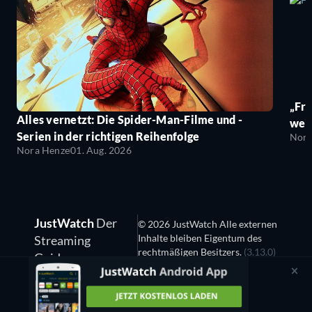
„Fro
Alles vernetzt: Die Spider-Man-Filme und -
wei
Serien in der richtigen Reihenfolge
Nora
Nora Henze
01. Aug. 2026
JustWatch
Der
© 2026 JustWatch Alle externen
Inhalte bleiben Eigentum des
Streaming
rechtmäßigen Besitzers.
(3.13.0)
Guide
Privatsphäre-Kontrollcenter
We are hiring!