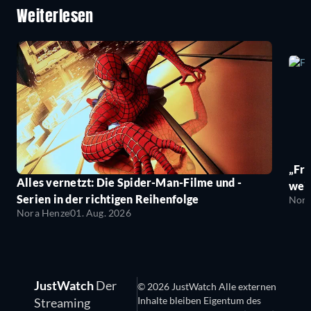
Weiterlesen
„Fro
Alles vernetzt: Die Spider-Man-Filme und -
wei
Serien in der richtigen Reihenfolge
Nora
Nora Henze
01. Aug. 2026
JustWatch
Der
© 2026 JustWatch Alle externen
Inhalte bleiben Eigentum des
Streaming