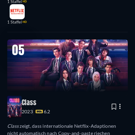
1 Staffel
HD
1 Staffel
HD
05
Class
2023
6.2
Class
zeigt, dass internationale Netflix-Adaptionen
nicht automatisch nach Copy-and-paste riechen