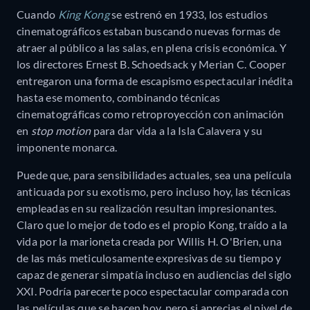
Cuando
King Kong
se estrenó en 1933, los estudios
cinematográficos estaban buscando nuevas formas de
atraer al público a las salas, en plena crisis económica. Y
los directores Ernest B. Schoedsack y Merian C. Cooper
entregaron una forma de escapismo espectacular inédita
hasta ese momento, combinando técnicas
cinematográficas como retroproyección con animación
en
stop motion
para dar vida a la Isla Calavera y su
imponente monarca.
Puede que, para sensibilidades actuales, sea una película
anticuada por su exotismo, pero incluso hoy, las técnicas
empleadas en su realización resultan impresionantes.
Claro que lo mejor de todo es el propio Kong, traído a la
vida por la marioneta creada por Willis H. O'Brien, una
de las más meticulosamente expresivas de su tiempo y
capaz de generar simpatía incluso en audiencias del siglo
XXI. Podría parecerte poco espectacular comparada con
las películas que se hacen hoy, pero si aprecias el nivel de