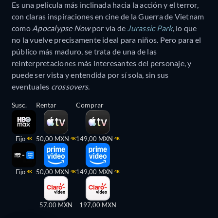
Es una película más inclinada hacia la acción y el terror,
con claras inspiraciones en cine de la Guerra de Vietnam
como
Apocalypse Now
por vía de
Jurassic Park
, lo que
no la vuelve precisamente ideal para niños. Pero para el
público más maduro, se trata de una de las
reinterpretaciones más interesantes del personaje, y
puede ser vista y entendida por sí sola, sin sus
eventuales
crossovers
.
Susc.
Rentar
Comprar
Fijo
50,00 MXN
149,00 MXN
4K
4K
4K
Fijo
50,00 MXN
149,00 MXN
4K
4K
4K
57,00 MXN
197,00 MXN