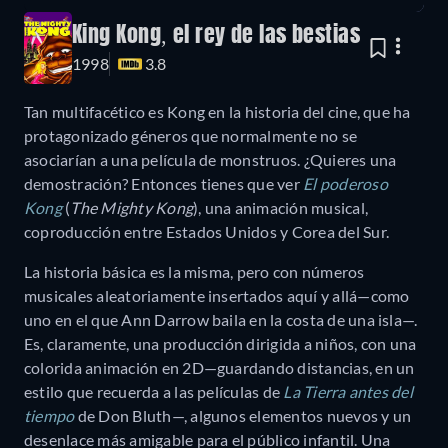
King Kong, el rey de las bestias
1998
3.8
Tan multifacético es Kong en la historia del cine, que ha
protagonizado géneros que normalmente no se
asociarían a una película de monstruos. ¿Quieres una
demostración? Entonces tienes que ver
El poderoso
Kong
(
The Mighty Kong
), una animación musical,
coproducción entre Estados Unidos y Corea del Sur.
La historia básica es la misma, pero con números
musicales aleatoriamente insertados aquí y allá—como
uno en el que Ann Darrow baila en la costa de una isla—.
Es, claramente, una producción dirigida a niños, con una
colorida animación en 2D—guardando distancias, en un
estilo que recuerda a las películas de
La Tierra antes del
tiempo
de Don Bluth—, algunos elementos nuevos y un
desenlace más amigable para el público infantil. Una