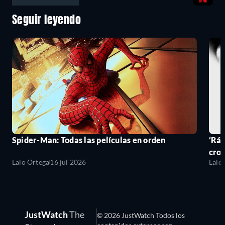
Seguir leyendo
Spider-Man: Todas las películas en orden
‘Ráp
cro
Lalo Ortega
16 jul 2026
Lalo
JustWatch
The
© 2026 JustWatch Todos los