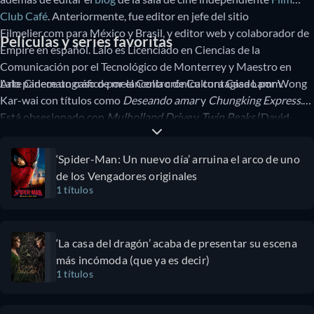
Club Café
. Anteriormente, fue editor en jefe del sitio
Filmelier.com para México y Brasil, y editor web y colaborador de
Películas y series favoritas
Empire en español. Lalo es Licenciado en Ciencias de la
Comunicación por el Tecnológico de Monterrey y Maestro en
Arte Cinematográfico por el Centro de Cultura Casa Lamm.
Lalo padece un caso de melancolía crónica contagiado por Wong
Kar-wai con títulos como
Deseando amar
y
Chungking Express
.
Está obsesionado con
Mulholland Drive
y
Twin Peaks
(David
Lynch), y ama
Yi Yi
(Edward Yang),
Historia de fantasmas
(David
Lowery) y
Las zapatillas rojas
(Michael Powell y Emerich
‘Spider-Man: Un nuevo día’ arruina el arco de uno
Pressburger). Tiene alergia a Vin Diesel.
de los Vengadores originales
1 títulos
‘La casa del dragón’ acaba de presentar su escena
más incómoda (que ya es decir)
1 títulos