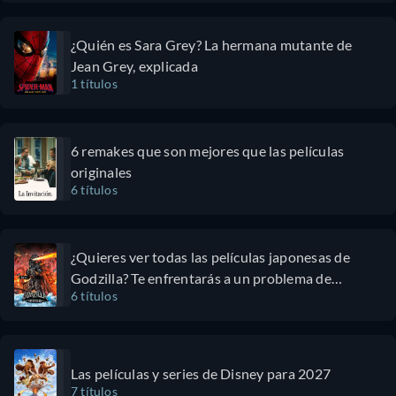
¿Quién es Sara Grey? La hermana mutante de
Jean Grey, explicada
1 títulos
6 remakes que son mejores que las películas
originales
6 títulos
¿Quieres ver todas las películas japonesas de
Godzilla? Te enfrentarás a un problema de
6 títulos
proporciones kaijū
Las películas y series de Disney para 2027
7 títulos