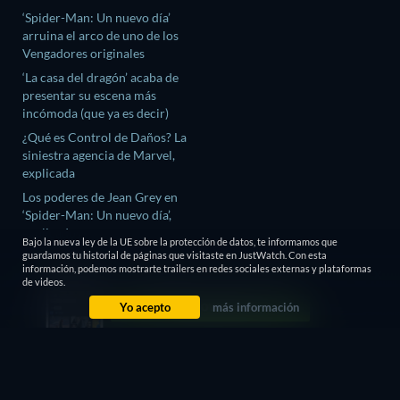
‘Spider-Man: Un nuevo día’
arruina el arco de uno de los
Vengadores originales
‘La casa del dragón’ acaba de
presentar su escena más
incómoda (que ya es decir)
¿Qué es Control de Daños? La
siniestra agencia de Marvel,
explicada
Los poderes de Jean Grey en
‘Spider-Man: Un nuevo día’,
explicados
Bajo la nueva ley de la UE sobre la protección de datos, te informamos que
Los nuevos poderes de Spider-
guardamos tu historial de páginas que visitaste en JustWatch. Con esta
información, podemos mostrarte trailers en redes sociales externas y plataformas
Man en ‘Un nuevo día’,
de videos.
explicados
Yo acepto
más información