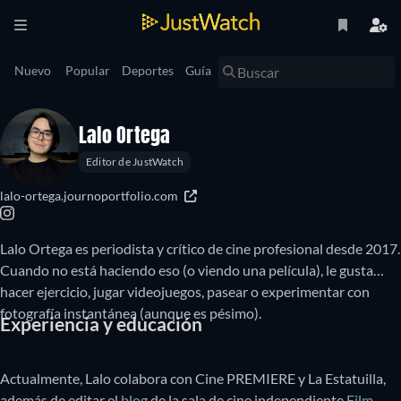
Nuevo
Popular
Deportes
Guía
Lalo Ortega
Editor de JustWatch
lalo-ortega.journoportfolio.com
Lalo Ortega es periodista y crítico de cine profesional desde 2017.
Cuando no está haciendo eso (o viendo una película), le gusta
hacer ejercicio, jugar videojuegos, pasear o experimentar con
fotografía instantánea (aunque es pésimo).
Experiencia y educación
Actualmente, Lalo colabora con Cine PREMIERE y La Estatuilla,
además de editar el
blog
de la sala de cine independiente
Film