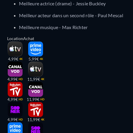
Meilleure actrice (drame) - Jessie Buckley
Meilleur acteur dans un second rôle - Paul Mescal
Meilleure musique - Max Richter
Location
Achat
4,99€
5,99€
4K
4K
4,99€
11,99€
HD
4K
4,99€
11,99€
HD
HD
4,99€
11,99€
HD
4K