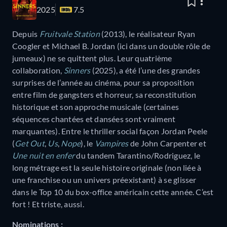
2025
7.5
Depuis
Fruitvale Station
(2013), le réalisateur Ryan
Coogler et Michael B. Jordan (ici dans un double rôle de
jumeaux) ne se quittent plus. Leur quatrième
collaboration,
Sinners
(2025), a été l’une des grandes
surprises de l’année au cinéma, pour sa proposition
entre film de gangsters et horreur, sa reconstitution
historique et son approche musicale (certaines
séquences chantées et dansées sont vraiment
marquantes). Entre le thriller social façon Jordan Peele
(
Get Out
,
Us
,
Nope
), le
Vampires
de John Carpenter et
Une nuit en enfer
du tandem Tarantino/Rodriguez, le
long métrage est la seule histoire originale (non liée à
une franchise ou un univers préexistant) à se glisser
dans le Top 10 du box-office américain cette année. C’est
fort ! Et triste, aussi.
Nominations :