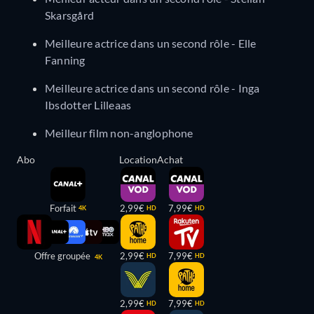
Skarsgård
Meilleure actrice dans un second rôle - Elle
Fanning
Meilleure actrice dans un second rôle - Inga
Ibsdotter Lilleaas
Meilleur film non-anglophone
Abo
Location
Achat
Forfait
2,99€
7,99€
4K
HD
HD
Offre groupée
2,99€
7,99€
HD
HD
4K
2,99€
7,99€
HD
HD