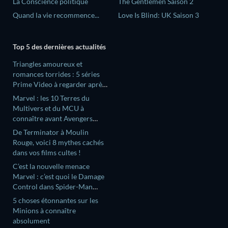
La Conscience politique
The Gentlemen Saison 2
Quand la vie recommence...
Love Is Blind: UK Saison 3
Top 5 des dernières actualités
Triangles amoureux et
romances torrides : 5 séries
Prime Video à regarder après
Off Campus
Marvel : les 10 Terres du
Multivers et du MCU à
connaître avant Avengers
Doomsday
De Terminator à Moulin
Rouge, voici 8 mythes cachés
dans vos films cultes !
C’est la nouvelle menace
Marvel : c’est quoi le Damage
Control dans Spider-Man
Brand New Day ?
5 choses étonnantes sur les
Minions à connaître
absolument