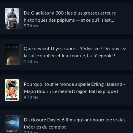
Hugh
mission
Jackman est
Apollo 11,
De Gladiator à 300 : les plus grosses erreurs
un atout
échoueraient.
historiques des péplums — et ce qu’il s’est
majeur, leurs
La première
5 Titres
vraiment passé
interactions
est jouée par
apportant
une Scarlett
autant de
Johansson
Que devient Ulysse après L’Odyssée ? Découvrez
rires que
talentueuse
la suite oubliée et inattendue, La Télégonie !
d'émotions au
qui livre l’une
1 Titres
récit. Les
de ses
combats sont
meilleures
jouissifs avec
performances.
Pourquoi tout le monde appelle Erling Haaland «
des
Le directeur
Majin Buu » ? Le meme Dragon Ball expliqué !
chorégraphies
de mission est
4 Titres
millimétrées
incarné par
contrastant
Channing
avec des
Tatum qui
Disclosure Day et 6 films qui ont nourri de vraies
scènes
n’est pas en
théories du complot
d’action
reste et
7 Titres