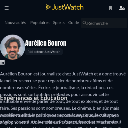
Nouveautés
Populaires
Sports
Guide
Aurélien Bouron
Rédacteur JustWatch
Aurélien Bouron est journaliste chez JustWatch et a donc trouvé
la meilleure excuse pour regarder de nombreux films et de
nombreuses séries. Écrire, le journalisme, la rédaction... ces
passions sont surtout des prétextes pour assouvir cette
Expériences et Éducation
insatiable envie de parler de tout, de tout explorer, et de tout
faire. Ses passions sont nombreuses. Le cinéma, bien sûr, mais
aussi l'actualité, la politique, le sport, la musique, la culture en
Aurélien a étudié l'histoire et les sciences politiques des pays
général, l'aventure, la design, et s’égarer dans des marches tout
anglophones à l'Université de Poitiers. Licence et Master en