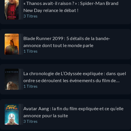
Hunter”.
« Thanos avait-il raison ? » : Spider-Man Brand
déçoit pas. Le
l’idée. Dans
New Day relance le débat !
film assume
cette comédie
3 Titres
pleinement
romantique,
son fan
Scarlett
service avec
Johansson
Blade Runner 2099 : 5 détails de la bande-
de nombreux
incarne Kelly
annonce dont tout le monde parle
caméos
Jones, une
1 Titres
réjouissants
experte en
et un humour
marketing
noir et
chargée par la
La chronologie de L’Odyssée expliquée : dans quel
mordant
NASA de la
ordre se déroulent les événements du film de
qu’on ne peut
réalisation
1 Titres
Christopher Nolan ?
pas
d’un faux
s’empêcher
alunissage en
d’aimer. La
1969 au cas
Avatar Aang : la fin du film expliquée et ce qu’elle
chimie entre
où les plans
annonce pour la suite
Ryan
de Cole Davis,
3 Titres
Reynolds et
directeur de la