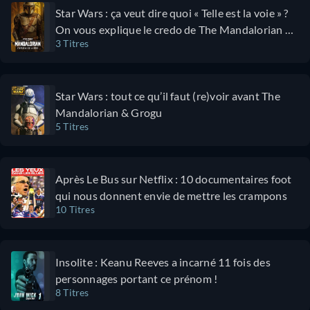
Star Wars : ça veut dire quoi « Telle est la voie » ?
On vous explique le credo de The Mandalorian &
3 Titres
Grogu
Star Wars : tout ce qu’il faut (re)voir avant The
Mandalorian & Grogu
5 Titres
Après Le Bus sur Netflix : 10 documentaires foot
qui nous donnent envie de mettre les crampons
10 Titres
Insolite : Keanu Reeves a incarné 11 fois des
personnages portant ce prénom !
8 Titres