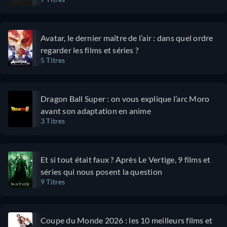
chaotiques
apporte une
qu’on adore et
belle
une intrigue
dimension
Avatar, le dernier maître de l’air : dans quel ordre
part dans
comique. On
regarder les films et séries ?
tous les sens,
aime
5 Titres
et c’est pour
l’ambiance
ça qu’on aime
américaine
le style de
des années
Dragon Ball Super : on vous explique l’arc Moro
Deadpool.
60, le film est
avant son adaptation en anime
Inutile de
magnifique, et
3 Titres
préciser que si
bien que le
vous n'avez
film souffre de
pas aimé les
quelques
Et si tout était faux ? Après Le Vertige, 9 films et
deux premiers
lacunes, on
séries qui nous posent la question
films, celui-ci
apprécie.
9 Titres
ne vous plaira
pas
davantage.
Coupe du Monde 2026 : les 10 meilleurs films et
Cependant, si