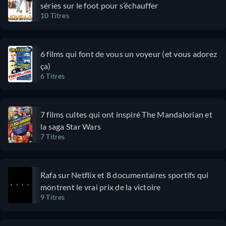
séries sur le foot pour s’échauffer
vous
10 Titres
appréciez
l’humour
signé Ryan
6 films qui font de vous un voyeur (et vous adorez
Reynolds, les
ça)
films d’action,
6 Titres
l’univers
Marvel et la
mauvaise
7 films cultes qui ont inspiré The Mandalorian et
humeur de
la saga Star Wars
Wolverine, ne
7 Titres
ratez pas
Deadpool &
Wolverine.
Rafa sur Netflix et 8 documentaires sportifs qui
montrent le vrai prix de la victoire
9 Titres