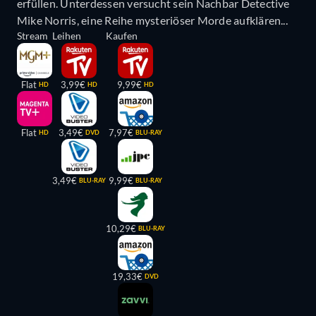
erfüllen. Unterdessen versucht sein Nachbar Detective
Mike Norris, eine Reihe mysteriöser Morde aufklären...
Stream
Leihen
Kaufen
Flat
3,99€
9,99€
HD
HD
HD
Flat
3,49€
7,97€
HD
DVD
BLU-RAY
3,49€
9,99€
BLU-RAY
BLU-RAY
10,29€
BLU-RAY
19,33€
DVD