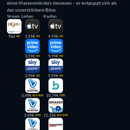
eines Massenmörders besessen – er entpuppt sich als
das unzerstörbare Böse.
Stream
Leihen
Kaufen
Flat
3,99€
9,99€
HD
HD
HD
3,99€
9,99€
HD
HD
3,99€
9,99€
HD
HD
3,49€
10,79€
BLU-RAY
DVD
3,49€
11,15€
DVD
BLU-RAY