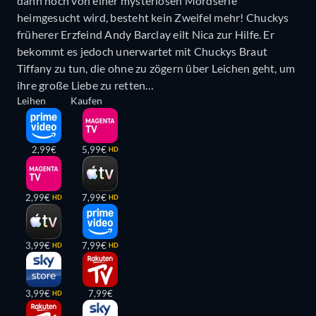
dann noch von einer mysteriösen Mordserie
heimgesucht wird, besteht kein Zweifel mehr! Chuckys
früherer Erzfeind Andy Barclay eilt Nica zur Hilfe. Er
bekommt es jedoch unerwartet mit Chuckys Braut
Tiffany zu tun, die ohne zu zögern über Leichen geht, um
ihre große Liebe zu retten…
Leihen
Kaufen
2,99€
5,99€
HD
2,99€
7,99€
HD
HD
3,99€
7,99€
HD
HD
3,99€
7,99€
HD