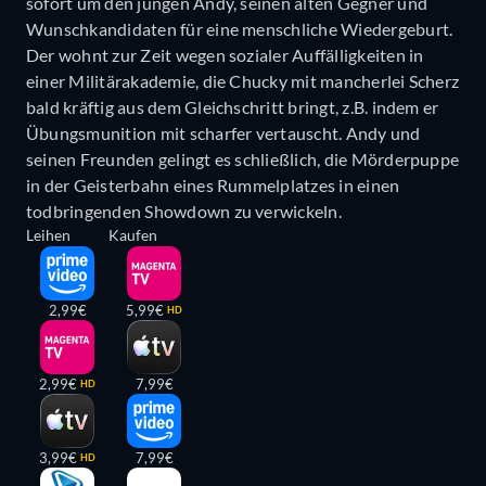
sofort um den jungen Andy, seinen alten Gegner und
Wunschkandidaten für eine menschliche Wiedergeburt.
Der wohnt zur Zeit wegen sozialer Auffälligkeiten in
einer Militärakademie, die Chucky mit mancherlei Scherz
bald kräftig aus dem Gleichschritt bringt, z.B. indem er
Übungsmunition mit scharfer vertauscht. Andy und
seinen Freunden gelingt es schließlich, die Mörderpuppe
in der Geisterbahn eines Rummelplatzes in einen
todbringenden Showdown zu verwickeln.
Leihen
Kaufen
2,99€
5,99€
HD
2,99€
7,99€
HD
3,99€
7,99€
HD