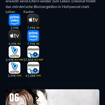
erweckt seine Eltern wieder zum Leben. Diesmal findet
das mörderische Blutvergießen in Hollywood statt.
Leihen
Kaufen
2,99€
7,99€
HD
3,99€
7,99€
HD
HD
3,49€
37,85€
BLU-RAY
BLU-RAY
3,49€
61,08€
DVD
DVD
06