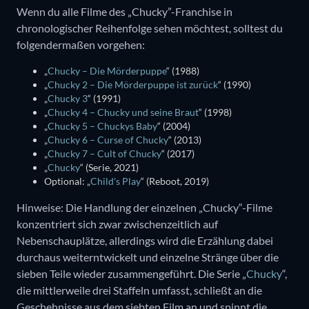
Wenn du alle Filme des „Chucky”-Franchise in
chronologischer Reihenfolge sehen möchtest, solltest du
folgendermaßen vorgehen:
„
Chucky – Die Mörderpuppe
“ (1988)
„
Chucky 2 – Die Mörderpuppe ist zurück
“ (1990)
„
Chucky 3
“ (1991)
„
Chucky 4 – Chucky und seine Braut
“ (1998)
„
Chucky 5 – Chuckys Baby
“ (2004)
„
Chucky 6 – Curse of Chucky
“ (2013)
„
Chucky 7 – Cult of Chucky
“ (2017)
„
Chucky
“ (Serie, 2021)
Optional: „
Child's Play
“ (Reboot, 2019)
Hinweise: Die Handlung der einzelnen „Chucky“-Filme
konzentriert sich zwar zwischenzeitlich auf
Nebenschauplätze, allerdings wird die Erzählung dabei
durchaus weiterntwickelt und einzelne Stränge über die
sieben Teile wieder zusammengeführt. Die Serie „
Chucky
“,
die mittlerweile drei Staffeln umfasst, schließt an die
Geschehnisse aus dem siebten Film an und spinnt die