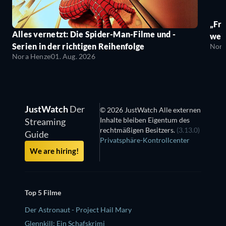
„Fro
Alles vernetzt: Die Spider-Man-Filme und -
wei
Serien in der richtigen Reihenfolge
Nora
Nora Henze
01. Aug. 2026
JustWatch
Der
© 2026 JustWatch Alle externen
Inhalte bleiben Eigentum des
Streaming
rechtmäßigen Besitzers.
(3.13.0)
Guide
Privatsphäre-Kontrollcenter
We are hiring!
Top 5 Filme
Der Astronaut - Project Hail Mary
Glennkill: Ein Schafskrimi