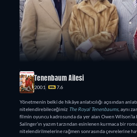
Tenenbaum Ailesi
2001
7.6
Yönetmenin belki de hikâye anlatıcılığı açısından anlat
nitelendirebileceğimiz
The Royal Tenenbaums
,
aynı za
filmin oyuncu kadrosunda da yer alan Owen Wilson’la be
Salinger’ın yazım tarzından esinlenen kurmaca bir rom
nitelendirilmelerine rağmen sonrasında çevrelerine ha