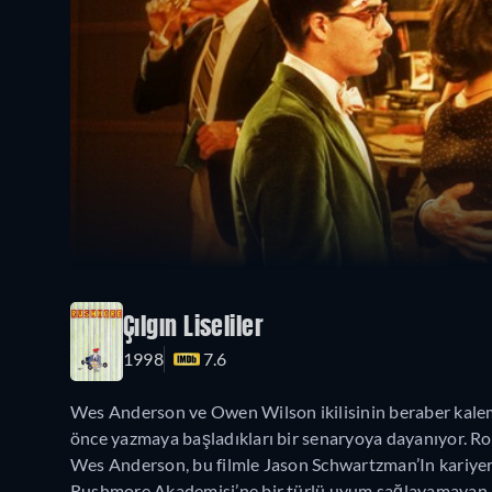
Çılgın Liseliler
1998
7.6
Wes Anderson ve Owen Wilson ikilisinin beraber kaleme
önce yazmaya başladıkları bir senaryoya dayanıyor. Ro
Wes Anderson, bu filmle Jason Schwartzman’In kariyer
Rushmore Akademisi’ne bir türlü uyum sağlayamayan 15