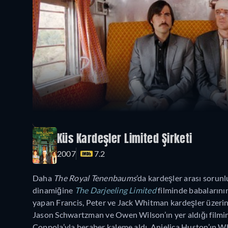
Küs Kardeşler Limited Şirketi
2007
7.2
Daha
The Royal Tenenbaums
’da kardeşler arası sorunlu
dinamiğine
The Darjeeling Limited
filminde babalarını
yapan Francis, Peter ve Jack Whitman kardeşler üzerin
Jason Schwartzman ve Owen Wilson’ın yer aldığı fil
Coppola’yla beraber kaleme aldı. Anjelica Huston’ın W