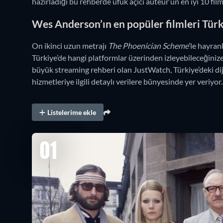
hazırladığı bu rehberde ufuk açıcı auteur’ün en iyi 10 fil
Wes Anderson’ın en popüler filmleri Türk
On ikinci uzun metrajı
The Phoenician Scheme
’le hayran
Türkiye’de hangi platformlar üzerinden izleyebileceğinize
büyük streaming rehberi olan JustWatch, Türkiye’deki dij
hizmetleriye ilgili detaylı verilere bünyesinde yer veriyor.
Listelerime ekle
01