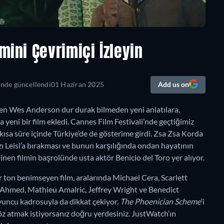
mini Çevrimiçi İzleyin
inde güncellendi
01 Haziran 2025
Add us on
den Wes Anderson dur durak bilmeden yeni anlatılara,
da yeni bir film ekledi. Cannes Film Festivali’nde geçtiğimiz
 kısa süre içinde Türkiye’de de gösterime girdi. Zsa Zsa Korda
kızı Leisl’a bırakması ve bunun karşılığında ondan hayatının
inen filmin başrolünde usta aktör Benicio del Toro yer alıyor.
r ton benimseyen film, aralarında Michael Cera, Scarlett
 Ahmed, Mathieu Amalric, Jeffrey Wright ve Benedict
yuncu kadrosuyla da dikkat çekiyor.
The Phoenician Scheme
’i
z atmak istiyorsanız doğru yerdesiniz. JustWatch’ın