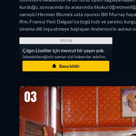
kurduğu, sonrasında da aralarında ilkokul öğretmenli
sanayici Herman Blume’a usta oyuncu Bill Murray haya
film, Fransız Yeni Dalgası’na özgü hızlı ve yaratıcı kurg
sinema dili inşa etmeye başlayan Anderson’ın auteur o
YAYIN
Çılgın Liseliler için mevcut bir yayın yok.
İzleyebileceğiniz zaman sizi haberdar edelim.
Bana bildir
03