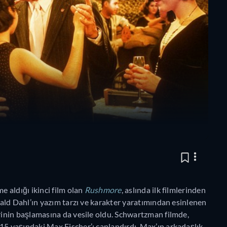
 aldığı ikinci film olan
Rushmore
, aslında ilk filmlerinden
ald Dahl’ın yazım tarzı ve karakter yaratımından esinlenen
inin başlamasına da vesile oldu. Schwartzman filmde,
 yaşındaki Max Fischer’ı canlandırdı. Max’ın arkadaşlık