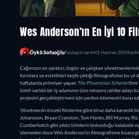
Wes Anderson’ın En İyi 10 Fil
Öykü Sofuoğlu
Paylaşım tarihi
01 Haziran 2025
tarih
Çağımızın en yaratıcı, özgün ve çalışkan yönetmenlerin
formlara ve estetikleri keşfe çıktığı filmografisine bu yıl 
haftalarda prömiyer yapan
The Phoenician Scheme
filmi
isimli varlıklı bir iş adamının tüm mirasını rahibe adayı 
projesini gerçekleştirmesi için yardım istemesini konu ed
Yönetmenin önceki filmlerine göre biraz daha karanlık bi
Johansson, Bryan Cranston, Tom Hanks, Bill Murray, Riz
Cumberbatch gibi yıldız isimlerin bulunduğu kalabalık o
izlemeden önce Wes Anderson’ın filmografisine kısaca gö