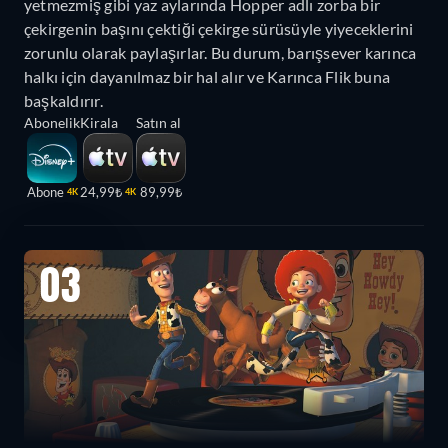
yetmezmiş gibi yaz aylarında Hopper adlı zorba bir
çekirgenin başını çektiği çekirge sürüsüyle yiyeceklerini
zorunlu olarak paylaşırlar. Bu durum, barışsever karınca
halkı için dayanılmaz bir hal alır ve Karınca Flik buna
başkaldırır.
Abonelik
Kirala
Satın al
Abone
24,99₺
89,99₺
4K
4K
03