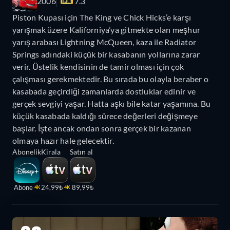
2006
7.3
Piston Kupası için The King ve Chick Hicks’e karşı
yarışmak üzere Kaliforniya’ya gitmekte olan meşhur
yarış arabası Lightning McQueen, kaza ile Radiator
Springs adındaki küçük bir kasabanın yollarına zarar
verir. Üstelik kendisinin de tamir olması için çok
çalışması gerekmektedir. Bu sırada bu olayla beraber o
kasabada geçirdiği zamanlarda dostluklar edinir ve
gerçek sevgiyi yaşar. Hatta aşkı bile katar yaşamına. Bu
küçük kasabada kaldığı sürece değerleri değişmeye
başlar. İşte ancak ondan sonra gerçek bir kazanan
olmaya hazır hale gelecektir.
Abonelik
Kirala
Satın al
Abone
24,99₺
89,99₺
4K
4K