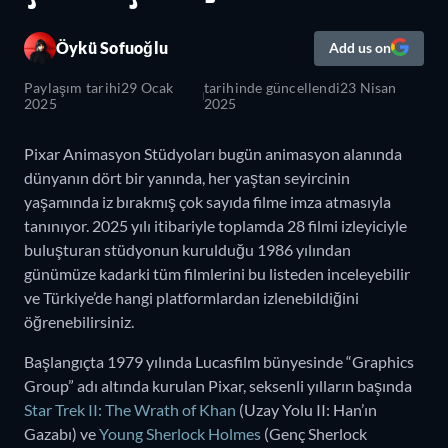
Öykü Sofuoğlu
Add us on
Paylaşım tarihi
29 Ocak
tarihinde güncellendi
23 Nisan
2025
2025
Pixar Animasyon Stüdyoları bugün animasyon alanında
dünyanın dört bir yanında, her yaştan seyircinin
yaşamında iz bırakmış çok sayıda filme imza atmasıyla
tanınıyor. 2025 yılı itibariyle toplamda 28 filmi izleyiciyle
buluşturan stüdyonun kurulduğu 1986 yılından
günümüze kadarki tüm filmlerini bu listeden inceleyebilir
ve Türkiye’de hangi platformlardan izlenebildiğini
öğrenebilirsiniz.
Başlangıçta 1979 yılında Lucasfilm bünyesinde “Graphics
Group” adı altında kurulan Pixar, seksenli yılların başında
Star Trek II: The Wrath of Khan
(Uzay Yolu II: Han’ın
Gazabı) ve
Young Sherlock Holmes
(Genç Sherlock