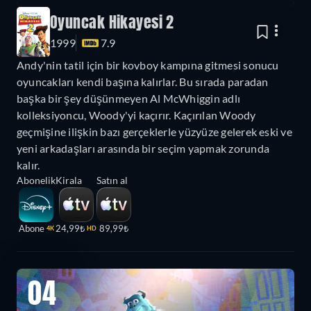
Oyuncak Hikayesi 2
1999
7.9
Andy'nin tatil için bir kovboy kampına gitmesi sonucu
oyuncakları kendi başına kalırlar. Bu sırada paradan
başka bir şey düşünmeyen Al McWhiggin adlı
kolleksiyoncu, Woody'yi kaçırır. Kaçırılan Woody
geçmişine ilişkin bazı gerçeklerle yüzyüze gelerek eski ve
yeni arkadaşları arasında bir seçim yapmak zorunda
kalır.
Abonelik
Kirala
Satın al
Abone
24,99₺
89,99₺
4K
HD
04