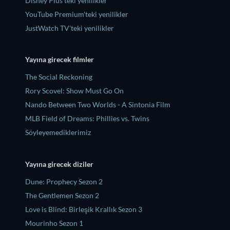
Disney Plus'teki yenilikler
YouTube Premium'teki yenilikler
JustWatch TV'teki yenilikler
Yayına girecek filmler
The Social Reckoning
Rory Scovel: Show Must Go On
Nando Between Two Worlds - A Sintonia Film
MLB Field of Dreams: Phillies vs. Twins
Söyleyemediklerimiz
Yayına girecek diziler
Dune: Prophecy Sezon 2
The Gentlemen Sezon 2
Love is Blind: Birleşik Krallık Sezon 3
Mourinho Sezon 1