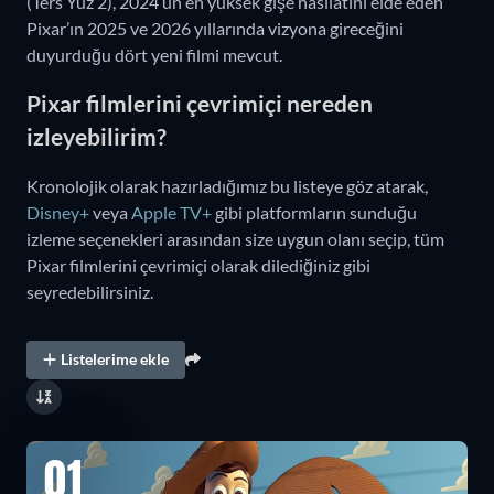
(Ters Yüz 2), 2024’ün en yüksek gişe hasılatını elde eden
Pixar’ın 2025 ve 2026 yıllarında vizyona gireceğini
duyurduğu dört yeni filmi mevcut.
Pixar filmlerini çevrimiçi nereden
izleyebilirim?
Kronolojik olarak hazırladığımız bu listeye göz atarak,
Disney+
veya
Apple TV+
gibi platformların sunduğu
izleme seçenekleri arasından size uygun olanı seçip, tüm
Pixar filmlerini çevrimiçi olarak dilediğiniz gibi
seyredebilirsiniz.
Listelerime ekle
01