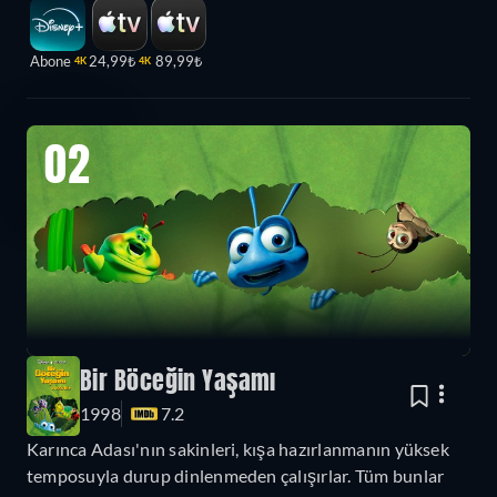
Abone
24,99₺
89,99₺
4K
4K
02
Bir Böceğin Yaşamı
1998
7.2
Karınca Adası'nın sakinleri, kışa hazırlanmanın yüksek
temposuyla durup dinlenmeden çalışırlar. Tüm bunlar