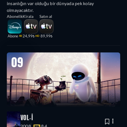
insanlığın var olduğu bir dünyada pek kolay
olmayacaktır.
Abonelik
Kirala
Satın al
Abone
24,99₺
89,99₺
4K
HD
09
VOL-İ
2008
8.4