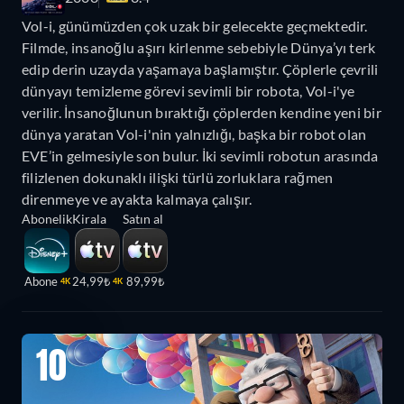
Vol-i, günümüzden çok uzak bir gelecekte geçmektedir.
Filmde, insanoğlu aşırı kirlenme sebebiyle Dünya’yı terk
edip derin uzayda yaşamaya başlamıştır. Çöplerle çevrili
dünyayı temizleme görevi sevimli bir robota, Vol-i'ye
verilir. İnsanoğlunun bıraktığı çöplerden kendine yeni bir
dünya yaratan Vol-i'nin yalnızlığı, başka bir robot olan
EVE’in gelmesiyle son bulur. İki sevimli robotun arasında
filizlenen dokunaklı ilişki türlü zorluklara rağmen
direnmeye ve ayakta kalmaya çalışır.
Abonelik
Kirala
Satın al
Abone
24,99₺
89,99₺
4K
4K
10