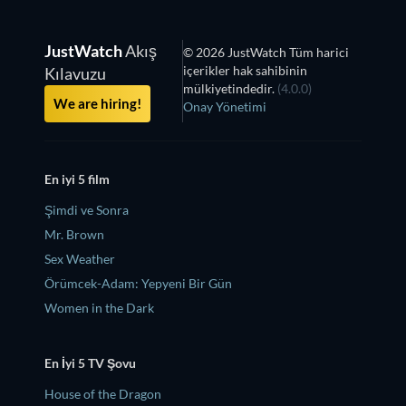
JustWatch
Akış
© 2026 JustWatch Tüm harici
içerikler hak sahibinin
Kılavuzu
mülkiyetindedir.
(4.0.0)
We are hiring!
Onay Yönetimi
En iyi 5 film
Şimdi ve Sonra
Mr. Brown
Sex Weather
Örümcek-Adam: Yepyeni Bir Gün
Women in the Dark
En İyi 5 TV Şovu
House of the Dragon