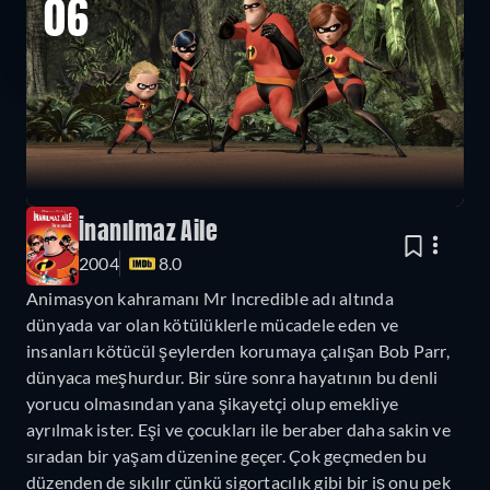
06
İnanılmaz Aile
2004
8.0
Animasyon kahramanı Mr Incredible adı altında
dünyada var olan kötülüklerle mücadele eden ve
insanları kötücül şeylerden korumaya çalışan Bob Parr,
dünyaca meşhurdur. Bir süre sonra hayatının bu denli
yorucu olmasından yana şikayetçi olup emekliye
ayrılmak ister. Eşi ve çocukları ile beraber daha sakin ve
sıradan bir yaşam düzenine geçer. Çok geçmeden bu
düzenden de sıkılır çünkü sigortacılık gibi bir iş onu pek