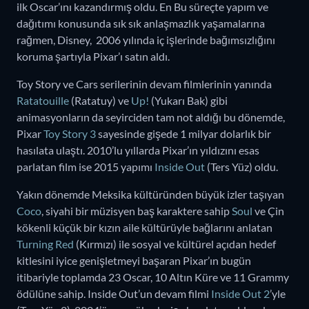
ilk Oscar’ını kazandırmış oldu. En Bu süreçte yapım ve
dağıtımı konusunda sık sık anlaşmazlık yaşamalarına
rağmen, Disney, 2006 yılında iç işlerinde bağımsızlığını
koruma şartıyla Pixar’ı satın aldı.
Toy Story ve Cars serilerinin devam filmlerinin yanında
Ratatouille
(Ratatuy) ve
Up!
(Yukarı Bak) gibi
animasyonların da seyirciden tam not aldığı bu dönemde,
Pixar
Toy Story 3
sayesinde gişede 1 milyar dolarlık bir
hasılata ulaştı. 2010’lu yıllarda Pixar’ın yıldızını esas
parlatan film ise 2015 yapımı
Inside Out
(Ters Yüz) oldu.
Yakın dönemde Meksika kültüründen büyük izler taşıyan
Coco
, siyahi bir müzisyen baş karaktere sahip
Soul
ve Çin
kökenli küçük bir kızın aile kültürüyle bağlarını anlatan
Turning Red
(Kırmızı) ile sosyal ve kültürel açıdan hedef
kitlesini iyice genişletmeyi başaran Pixar’ın bugün
itibariyle toplamda 23 Oscar, 10 Altın Küre ve 11 Grammy
ödülüne sahip. Inside Out’un devam filmi
Inside Out 2
’yle