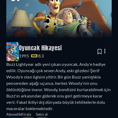
Oyuncak Hikayesi
1995
8.3
Buzz Lightyear adlı yeni çıkan oyuncak, Andy'e hediye
edilir. Oyuncağı çok seven Andy, eski gözdesi Şerif
Woody'e olan ilgisini yitirir. Bir gün Buzz yanlışlıkla
pencereden aşağı uçunca, herkes Woody'nin onu
öldürdüğüne inanır. Woody, kendisini kurtarabilmek için
Buzz'ın arkasından giderek onu geri getirmeye karar
verir. Fakat ikiliyi dış dünyada büyük tehlikelerle dolu
maceralar beklemektedir.
Abonelik
Kirala
Satın al