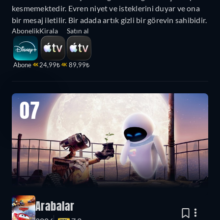
kesmemektedir. Evren niyet ve isteklerini duyar ve ona
bir mesaj iletilir. Bir adada artık gizli bir görevin sahibidir.
Abonelik
Kirala
Satın al
Abone
24,99₺
89,99₺
4K
4K
07
Arabalar