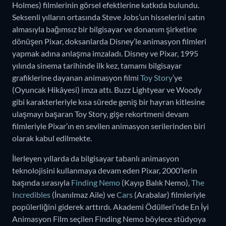
Holmes) filmlerinin görsel efektlerine katkıda bulundu.
Seksenli yılların ortasında Steve Jobs’un hisselerini satın
almasıyla bağımsız bir bilgisayar ve donanım şirketine
dönüşen Pixar, doksanlarda Disney’le animasyon filmleri
yapmak adına anlaşma imzaladı. Disney ve Pixar, 1995
yılında sinema tarihinde ilk kez, tamamı bilgisayar
grafiklerine dayanan animasyon filmi
Toy Story
’ye
(Oyuncak Hikâyesi) imza attı. Buzz Lightyear ve Woody
gibi karakterleriyle kısa sürede geniş bir hayran kitlesine
ulaşmayı başaran Toy Story, gişe rekortmeni devam
filmleriyle Pixar’ın en sevilen animasyon serilerinden biri
olarak kabul edilmekte.
İlerleyen yıllarda da bilgisayar tabanlı animasyon
teknolojisini kullanmaya devam eden Pixar, 2000’lerin
başında sırasıyla
Finding Nemo
(Kayıp Balık Nemo),
The
Incredibles
(İnanılmaz Aile) ve
Cars
(Arabalar) filmleriyle
popülerliğini giderek arttırdı. Akademi Ödülleri’nde En İyi
Animasyon Film seçilen Finding Nemo böylece stüdyoya