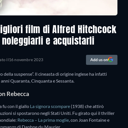
igliori film di Alfred Hitchcock
noleggiarli e acquistarli
to il
16 novembre 2023
Add us on
della suspense”. Il cineasta di origine inglese ha infatti
gli anni Quaranta, Cinquanta e Sessanta.
 con Rebecca
 fu con il giallo
La signora scompare
(1938) che attirò
ioni si spostarono negli Stati Uniti. Fu girato qui il thriller
mondiale:
Rebecca – La prima moglie
, con Joan Fontaine e
l romanzo di Daphne du Maurier.