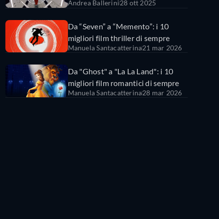
Andrea Ballerini
28 ott 2025
nostra classifica
Da “Seven” a “Memento”: i 10
migliori film thriller di sempre
Manuela Santacatterina
21 mar 2026
Da "Ghost" a "La La Land": i 10
migliori film romantici di sempre
Manuela Santacatterina
28 mar 2026