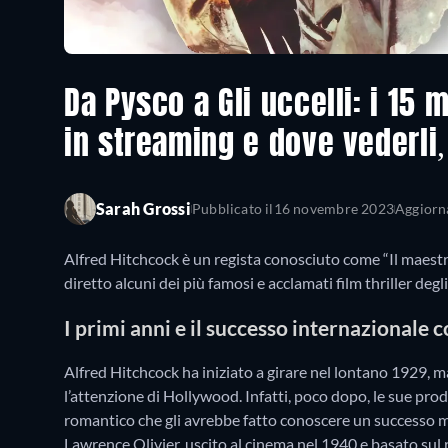
Da Pysco a Gli uccelli: i 15 m
in streaming e dove vederli, 
Sarah Grossi
Pubblicato il
16 novembre 2023
Aggiorna
Alfred Hitchcock è un regista conosciuto come “Il maestro 
diretto alcuni dei più famosi e acclamati film thriller de
I primi anni e il successo internazionale
Alfred Hitchcock ha iniziato a girare nel lontano 1929, ma
l’attenzione di Hollywood. Infatti, poco dopo, le sue produz
romantico che gli avrebbe fatto conoscere un successo 
Lawrence Olivier, uscito al cinema nel 1940 e basato su