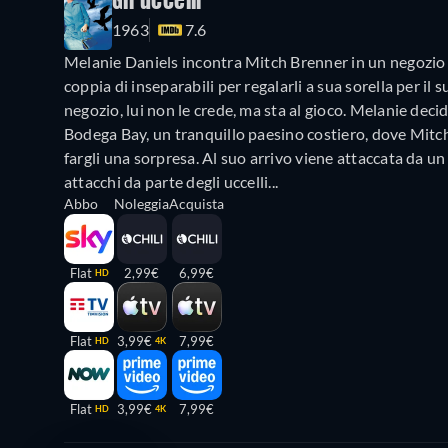
Gli uccelli
1963
7.6
Melanie Daniels incontra Mitch Brenner in un negozio 
coppia di inseparabili per regalarli a sua sorella per i
negozio, lui non le crede, ma sta al gioco. Melanie deci
Bodega Bay, un tranquillo paesino costiero, dove Mitch 
fargli una sorpresa. Al suo arrivo viene attaccata da un 
attacchi da parte degli uccelli...
Abbo
Noleggia
Acquista
Flat
2,99€
6,99€
HD
Flat
3,99€
7,99€
HD
4K
Flat
3,99€
7,99€
HD
4K