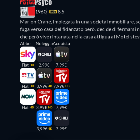
Psyco
1960
8.5
Marion Crane, impiegata in una società immobiliare, sc
fuga verso casa del fidanzato però, decide di fermarsi
che però vive rintanata nella casa attigua al Motel stes
Abbo
Noleggia
Acquista
Flat
2,99€
7,99€
HD
Flat
3,99€
7,99€
HD
4K
HD
Flat
3,99€
7,99€
HD
HD
3,99€
7,99€
4K