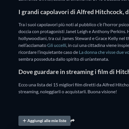
I grandi capolavori di Alfred Hitchcock, d
Tra i suoi capolavori più noti al pubblico c’è l’horror psic
doccia con protagonisti Janet Leigh e Anthony Perkins. 
hollywoodiani, tra cui James Steward e Grace Kelly nel th
nell’acclamato
Gli uccelli
, in cui una cittadina viene ins
ricordare l’inquietante caso de
La donna che visse due vo
sembra posseduta dallo spirito di un’antenata.
Dove guardare in streaming i film di Hit
Ecco una lista dei 15 migliori film diretti da Alfred Hitchc
streaming, noleggiarli o acquistarli. Buona visione!
Aggiungi alle mie liste