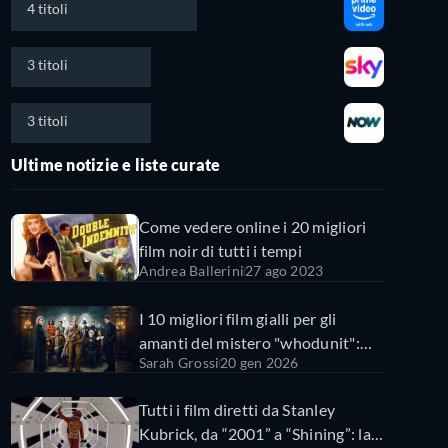
4 titoli
3 titoli
3 titoli
Ultime notizie e liste curate
Come vedere online i 20 migliori
film noir di tutti i tempi
Andrea Ballerini
27 ago 2023
I 10 migliori film gialli per gli
amanti del mistero "whodunit":
Sarah Grossi
20 gen 2026
dai classici alle ultime uscite
Tutti i film diretti da Stanley
Kubrick, da “2001” a “Shining”: la