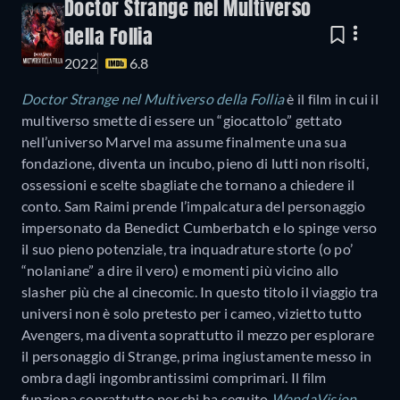
Doctor Strange nel Multiverso
della Follia
2022
6.8
Doctor Strange nel Multiverso della Follia
è il film in cui il
multiverso smette di essere un “giocattolo” gettato
nell’universo Marvel ma assume finalmente una sua
fondazione, diventa un incubo, pieno di lutti non risolti,
ossessioni e scelte sbagliate che tornano a chiedere il
conto. Sam Raimi prende l’impalcatura del personaggio
impersonato da Benedict Cumberbatch e lo spinge verso
il suo pieno potenziale, tra inquadrature storte (o po’
“nolaniane” a dire il vero) e momenti più vicino allo
slasher più che al cinecomic. In questo titolo il viaggio tra
universi non è solo pretesto per i cameo, vizietto tutto
Avengers, ma diventa soprattutto il mezzo per esplorare
il personaggio di Strange, prima ingiustamente messo in
ombra dagli ingombrantissimi comprimari. Il film
funziona soprattutto per chi ha seguito
WandaVision