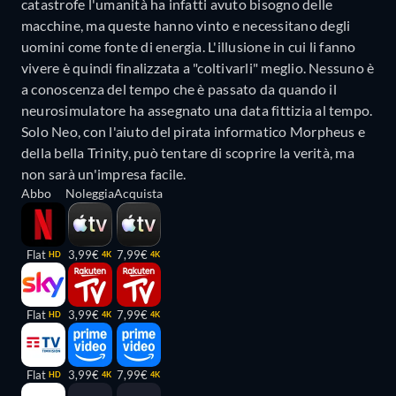
catastrofe l'umanità ha infatti avuto bisogno delle
macchine, ma queste hanno vinto e necessitano degli
uomini come fonte di energia. L'illusione in cui li fanno
vivere è quindi finalizzata a "coltivarli" meglio. Nessuno è
a conoscenza del tempo che è passato da quando il
neurosimulatore ha assegnato una data fittizia al tempo.
Solo Neo, con l'aiuto del pirata informatico Morpheus e
della bella Trinity, può tentare di scoprire la verità, ma
non sarà un'impresa facile.
Abbo
Noleggia
Acquista
Flat
3,99€
7,99€
HD
4K
4K
Flat
3,99€
7,99€
HD
4K
4K
Flat
3,99€
7,99€
HD
4K
4K