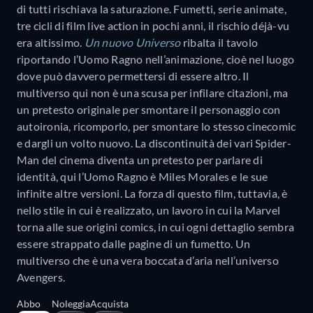
di tutti rischiava la saturazione. Fumetti, serie animate,
tre cicli di film live action in pochi anni, il rischio déjà-vu
era altissimo.
Un nuovo Universo
ribalta il tavolo
riportando l’Uomo Ragno nell’animazione, cioè nel luogo
dove può davvero permettersi di essere altro. Il
multiverso qui non è una scusa per infilare citazioni, ma
un pretesto originale per smontare il personaggio con
autoironia, ricomporlo, per smontare lo stesso cinecomic
e dargli un volto nuovo. La discontinuità dei vari Spider-
Man del cinema diventa un pretesto per parlare di
identità, qui l’Uomo Ragno è Miles Morales e le sue
infinite altre versioni. La forza di questo film, tuttavia, è
nello stile in cui è realizzato, un lavoro in cui la Marvel
torna alle sue origini comics, in cui ogni dettaglio sembra
essere strappato dalle pagine di un fumetto. Un
multiverso che è una vera boccata d’aria nell’universo
Avengers.
Abbo
Noleggia
Acquista