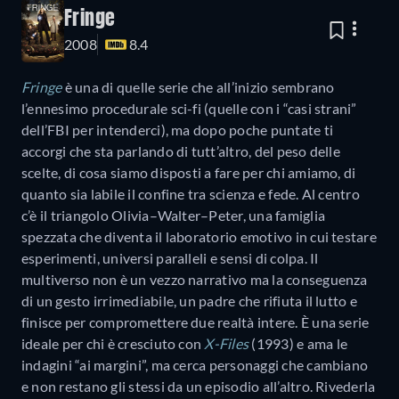
Fringe
2008
8.4
Fringe
è una di quelle serie che all’inizio sembrano
l’ennesimo procedurale sci-fi (quelle con i “casi strani”
dell’FBI per intenderci), ma dopo poche puntate ti
accorgi che sta parlando di tutt’altro, del peso delle
scelte, di cosa siamo disposti a fare per chi amiamo, di
quanto sia labile il confine tra scienza e fede. Al centro
c’è il triangolo Olivia–Walter–Peter, una famiglia
spezzata che diventa il laboratorio emotivo in cui testare
esperimenti, universi paralleli e sensi di colpa. Il
multiverso non è un vezzo narrativo ma la conseguenza
di un gesto irrimediabile, un padre che rifiuta il lutto e
finisce per compromettere due realtà intere. È una serie
ideale per chi è cresciuto con
X-Files
(1993) e ama le
indagini “ai margini”, ma cerca personaggi che cambiano
e non restano gli stessi da un episodio all’altro. Rivederla