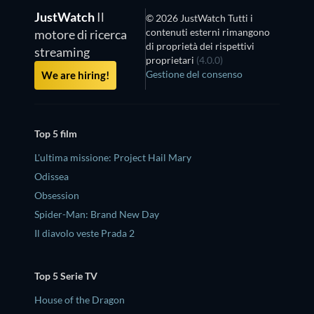
JustWatch
Il
© 2026 JustWatch Tutti i
contenuti esterni rimangono
motore di ricerca
di proprietà dei rispettivi
streaming
proprietari
(4.0.0)
Gestione del consenso
We are hiring!
Top 5 film
L'ultima missione: Project Hail Mary
Odissea
Obsession
Spider-Man: Brand New Day
Il diavolo veste Prada 2
Top 5 Serie TV
House of the Dragon