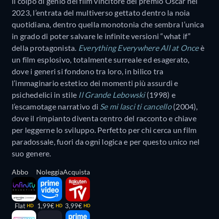
il colpo di genio del film vincitore del premio Oscar nel
2023, l’entrata del multiverso gettato dentro la noia
quotidiana, dentro quella monotonia che sembra l’unica
in grado di poter salvare le infinite versioni “what if”
della protagonista.
Everything Everywhere All at Once
è
un film esplosivo, totalmente surreale ed esagerato,
dove i generi si fondono tra loro, in bilico tra
l’immaginario estetico dei momenti più assurdi e
psichedelici in stile
Il
Grande Lebowski
(1998) e
l’escamotage narrativo di
Se mi lasci ti cancello
(2004),
dove il rimpianto diventa centro del racconto e chiave
per leggerne lo sviluppo. Perfetto per chi cerca un film
paradossale, fuori da ogni logica e per questo unico nel
suo genere.
Abbo
Noleggia
Acquista
Flat
1,99€
3,99€
HD
HD
HD