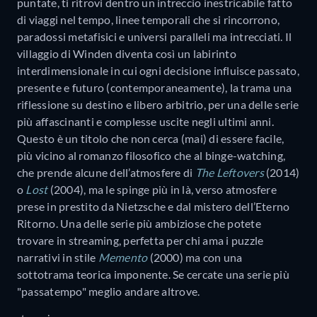
puntate, ti ritrovi dentro un intreccio inestricabile fatto
di viaggi nel tempo, linee temporali che si rincorrono,
paradossi metafisici e universi paralleli ma intrecciati. Il
villaggio di Winden diventa così un labirinto
interdimensionale in cui ogni decisione influisce passato,
presente e futuro (contemporaneamente), la trama una
riflessione su destino e libero arbitrio, per una delle serie
più affascinanti e complesse uscite negli ultimi anni.
Questo è un titolo che non cerca (mai) di essere facile,
più vicino al romanzo filosofico che al binge-watching,
che prende alcune dell’atmosfere di
The Leftovers
(2014)
o
Lost
(2004), ma le spinge più in là, verso atmosfere
prese in prestito da Nietzsche e dal mistero dell’Eterno
Ritorno. Una delle serie più ambiziose che potete
trovare in streaming, perfetta per chi ama i puzzle
narrativi in stile
Memento
(2000) ma con una
sottotrama teorica imponente. Se cercate una serie più
"passatempo" meglio andare altrove.