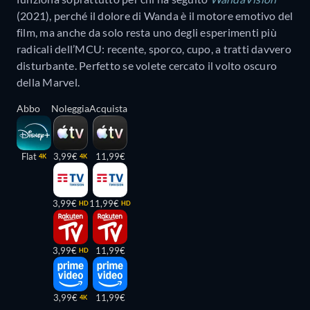
(2021), perché il dolore di Wanda è il motore emotivo del
film, ma anche da solo resta uno degli esperimenti più
radicali dell’MCU: recente, sporco, cupo, a tratti davvero
disturbante. Perfetto se volete cercato il volto oscuro
della Marvel.
Abbo
Noleggia
Acquista
Flat
3,99€
11,99€
4K
4K
3,99€
11,99€
HD
HD
3,99€
11,99€
HD
3,99€
11,99€
4K