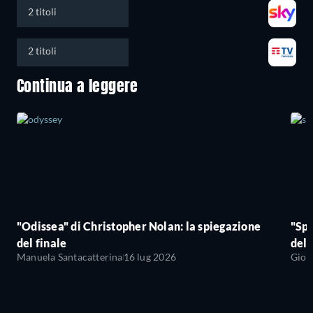
2 titoli
2 titoli
Continua a leggere
"Odissea" di Christopher Nolan: la spiegazione
"Sp
del finale
del 
Manuela Santacatterina
16 lug 2026
Giov