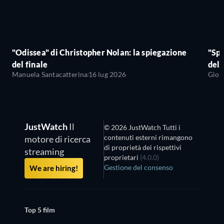
"Odissea" di Christopher Nolan: la spiegazione
"Sp
del finale
del 
Manuela Santacatterina
16 lug 2026
Giov
JustWatch
Il
© 2026 JustWatch Tutti i
contenuti esterni rimangono
motore di ricerca
di proprietà dei rispettivi
streaming
proprietari
(4.0.0)
Gestione del consenso
We are hiring!
Top 5 film