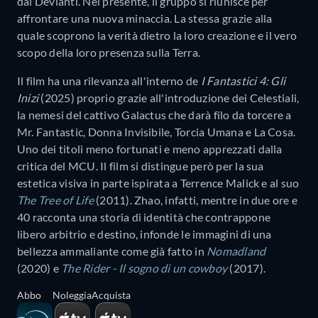
dai Devianti. Nel presente, il gruppo si riunisce per
affrontare una nuova minaccia. La stessa grazie alla
quale scoprono la verità dietro la loro creazione e il vero
scopo della loro presenza sulla Terra.
Il film ha una rilevanza all'interno de
I Fantastici 4: Gli
Inizi
(2025) proprio grazie all'introduzione dei Celestiali,
la nemesi del cattivo Galactus che darà filo da torcere a
Mr. Fantastic, Donna Invisibile, Torcia Umana e La Cosa.
Uno dei titoli meno fortunati e meno apprezzati dalla
critica del MCU. Il film si distingue però per la sua
estetica visiva in parte ispirata a Terrence Malick e al suo
The Tree of Life
(2011). Zhao, infatti, mentre in due ore e
40 racconta una storia di identità che contrappone
libero arbitrio e destino, infonde le immagini di una
bellezza ammaliante come già fatto in
Nomadland
(2020) e
The Rider - Il sogno di un cowboy
(2017).
Abbo
Noleggia
Acquista