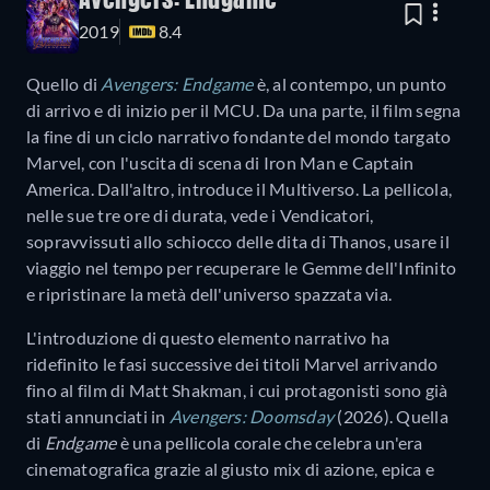
Avengers: Endgame
2019
8.4
Quello di
Avengers: Endgame
è, al contempo, un punto
di arrivo e di inizio per il MCU. Da una parte, il film segna
la fine di un ciclo narrativo fondante del mondo targato
Marvel, con l'uscita di scena di Iron Man e Captain
America. Dall'altro, introduce il Multiverso. La pellicola,
nelle sue tre ore di durata, vede i Vendicatori,
sopravvissuti allo schiocco delle dita di Thanos, usare il
viaggio nel tempo per recuperare le Gemme dell'Infinito
e ripristinare la metà dell'universo spazzata via.
L'introduzione di questo elemento narrativo ha
ridefinito le fasi successive dei titoli Marvel arrivando
fino al film di Matt Shakman, i cui protagonisti sono già
stati annunciati in
Avengers: Doomsday
(2026). Quella
di
Endgame
è una pellicola corale che celebra un'era
cinematografica grazie al giusto mix di azione, epica e