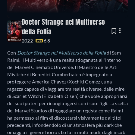
Doctor Strange nel Multiverso
della Follia
2022
6.8
Con
Doctor Strange nel Multiverso della Follia
di Sam
Raimi, il Multiverso è una realtà sdoganata all'interno
del Marvel Cinematic Universe. Il Maestro delle Arti
Mistiche di Benedict Cumberbatch è impegnato a
proteggere America Chavez (Xochitl Gomez), una
ragazza capace di viaggiare tra realtà diverse, dalle mire
di Scarlet Witch (Elizabeth Olsen) che vuole appropriarsi
dei suoi poteri per ricongiungersi con i suoi figli. La scelta
dei Marvel Studios di ingaggiare un regista come Raimi
ha permesso al film di discostarsi visivamente dai titoli
precedenti, infondendolo di un'atmosfera più dark che
omaggia il genere horror. Lo fa in molti modi, dagli incubi