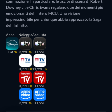
commozione. In particolare, le uscite di scena di Robert
Downey Jr. e Chris Evans regalano due dei momenti più
emozionanti dell'intero MCU. Una visione
imprescindibile per chiunque abbia apprezzato la Saga
dell'Infinito.
Abbo
Noleggia
Acquista
Flat
3,99€
11,99€
4K
4K
3,99€
11,99€
HD
HD
3,99€
11,99€
HD
3,99€
11,99€
4K