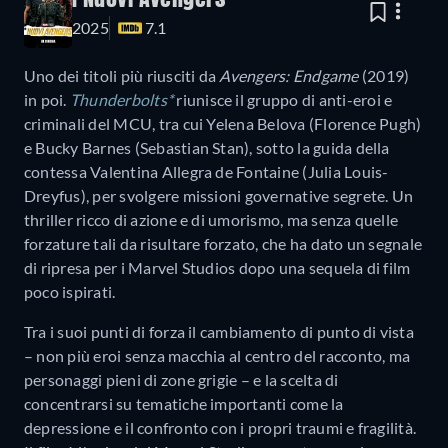
I Nuovi Avengers
2025
7.1
Uno dei titoli più riusciti da
Avengers: Endgame
(2019)
in poi.
Thunderbolts*
riunisce il gruppo di anti-eroi e
criminali del MCU, tra cui Yelena Belova (Florence Pugh)
e Bucky Barnes (Sebastian Stan), sotto la guida della
contessa Valentina Allegra de Fontaine (Julia Louis-
Dreyfus), per svolgere missioni governative segrete. Un
thriller ricco di azione e di umorismo, ma senza quelle
forzature tali da risultare forzato, che ha dato un segnale
di ripresa per i Marvel Studios dopo una sequela di film
poco ispirati.
Tra i suoi punti di forza il cambiamento di punto di vista
– non più eroi senza macchia al centro del racconto, ma
personaggi pieni di zone grigie – e la scelta di
concentrarsi su tematiche importanti come la
depressione e il confronto con i propri traumi e fragilità.