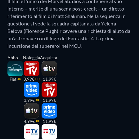
Il film è l'unico dei Marvel Studios a contenere al suo
interno – merito di una scena post-credit – un diretto
riferimento al film di Matt Shakman. Nella sequenza in
questione si vede la squadra capitanata da Yelena
Belova (Florence Pugh) ricevere una richiesta di aiuto da
un'astronave con il logo dei Fantastici 4. La prima
incursione dei supereroi nel MCU.
Abbo
Noleggia
Acquista
Flat
3,99€
11,99€
4K
HD
3,99€
11,99€
4K
4,99€
11,99€
4K