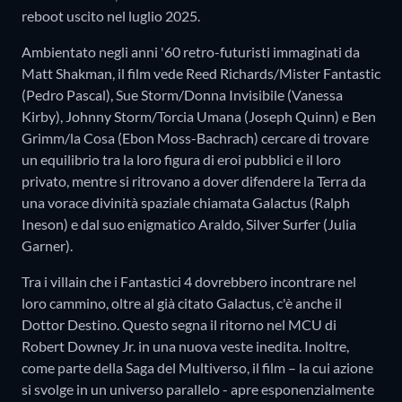
reboot uscito nel luglio 2025.
Ambientato negli anni '60 retro-futuristi immaginati da
Matt Shakman, il film vede Reed Richards/Mister Fantastic
(Pedro Pascal), Sue Storm/Donna Invisibile (Vanessa
Kirby), Johnny Storm/Torcia Umana (Joseph Quinn) e Ben
Grimm/la Cosa (Ebon Moss-Bachrach) cercare di trovare
un equilibrio tra la loro figura di eroi pubblici e il loro
privato, mentre si ritrovano a dover difendere la Terra da
una vorace divinità spaziale chiamata Galactus (Ralph
Ineson) e dal suo enigmatico Araldo, Silver Surfer (Julia
Garner).
Tra i villain che i Fantastici 4 dovrebbero incontrare nel
loro cammino, oltre al già citato Galactus, c'è anche il
Dottor Destino. Questo segna il ritorno nel MCU di
Robert Downey Jr. in una nuova veste inedita. Inoltre,
come parte della Saga del Multiverso, il film – la cui azione
si svolge in un universo parallelo - apre esponenzialmente