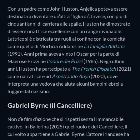
Con un padre come John Huston, Anjelica poteva essere
destinata a diventare un’altra “figlia di”. Invece, con più di
cinquant’anni di carriera alle spalle, Huston ha dimostrato
di essere un’attrice eccellente con un range invidiabile.
L’attrice si è districata tra ruoli al confine con la comicità
come quello di Morticia Addams ne
La famiglia Addams
(1991). Anni prima aveva vinto l’Oscar per la parte di
Maerose Prizzi ne
L'onore dei Prizzi
(1985). Negli ultimi
anni, Huston ha partecipato a
The French Dispatch
(2021)
come narratrice e ad
Aspettando Anya
(2020), dove
interpreta una vedova che aiuta alcuni bambini ebrei a
fuggire dal nazismo.
Gabriel Byrne (il Cancelliere)
Non c’è film d’azione che si rispetti senza l’immancabile
cattivo. In Ballerina (2025) quel ruolo è del Cancelliere, il
cui volto appartiene a Gabriel Byrne. L’attore irlandese ha