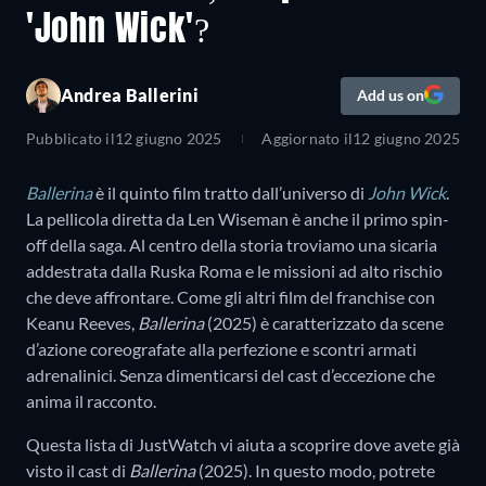
'John Wick'?
Andrea Ballerini
Add us on
Pubblicato il
12 giugno 2025
Aggiornato il
12 giugno 2025
Ballerina
è il quinto film tratto dall’universo di
John Wick
.
La pellicola diretta da Len Wiseman è anche il primo spin-
off della saga. Al centro della storia troviamo una sicaria
addestrata dalla Ruska Roma e le missioni ad alto rischio
che deve affrontare. Come gli altri film del franchise con
Keanu Reeves,
Ballerina
(2025) è caratterizzato da scene
d’azione coreografate alla perfezione e scontri armati
adrenalinici. Senza dimenticarsi del cast d’eccezione che
anima il racconto.
Questa lista di JustWatch vi aiuta a scoprire dove avete già
visto il cast di
Ballerina
(2025). In questo modo, potrete