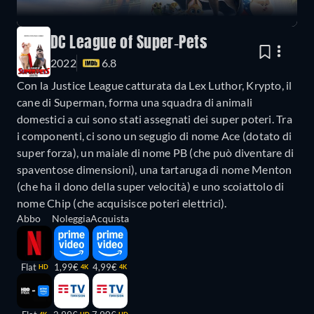
DC League of Super-Pets
2022
6.8
Con la Justice League catturata da Lex Luthor, Krypto, il
cane di Superman, forma una squadra di animali
domestici a cui sono stati assegnati dei super poteri. Tra
i componenti, ci sono un segugio di nome Ace (dotato di
super forza), un maiale di nome PB (che può diventare di
spaventose dimensioni), una tartaruga di nome Menton
(che ha il dono della super velocità) e uno scoiattolo di
nome Chip (che acquisisce poteri elettrici).
Abbo
Noleggia
Acquista
Flat
1,99€
4,99€
HD
4K
4K