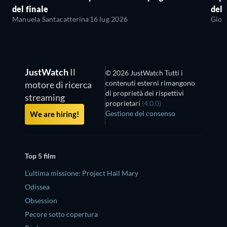
del finale
del 
Manuela Santacatterina
16 lug 2026
Giov
JustWatch
Il
© 2026 JustWatch Tutti i
contenuti esterni rimangono
motore di ricerca
di proprietà dei rispettivi
streaming
proprietari
(4.0.0)
Gestione del consenso
We are hiring!
Top 5 film
L'ultima missione: Project Hail Mary
Odissea
Obsession
Pecore sotto copertura