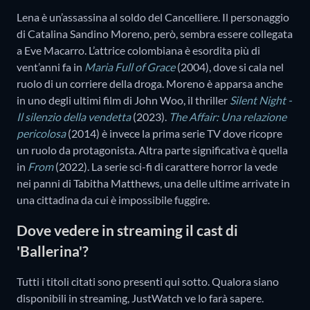
Lena è un’assassina al soldo del Cancelliere. Il personaggio
di Catalina Sandino Moreno, però, sembra essere collegata
a Eve Macarro. L’attrice colombiana è esordita più di
vent’anni fa in
Maria Full of Grace
(2004), dove si cala nel
ruolo di un corriere della droga. Moreno è apparsa anche
in uno degli ultimi film di John Woo, il thriller
Silent Night -
Il silenzio della vendetta
(2023).
The Affair: Una relazione
pericolosa
(2014) è invece la prima serie TV dove ricopre
un ruolo da protagonista. Altra parte significativa è quella
in
From
(2022). La serie sci-fi di carattere horror la vede
nei panni di Tabitha Matthews, una delle ultime arrivate in
una cittadina da cui è impossibile fuggire.
Dove vedere in streaming il cast di
'Ballerina'?
Tutti i titoli citati sono presenti qui sotto. Qualora siano
disponibili in streaming, JustWatch ve lo farà sapere.