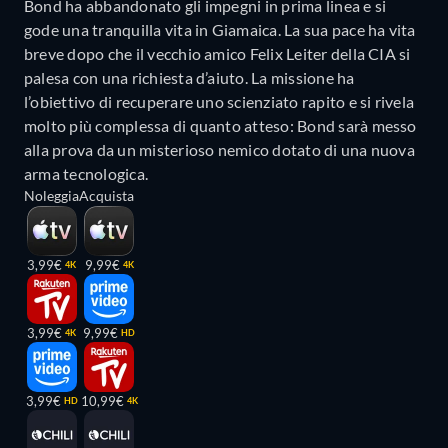
Bond ha abbandonato gli impegni in prima linea e si
gode una tranquilla vita in Giamaica. La sua pace ha vita
breve dopo che il vecchio amico Felix Leiter della CIA si
palesa con una richiesta d’aiuto. La missione ha
l’obiettivo di recuperare uno scienziato rapito e si rivela
molto più complessa di quanto atteso: Bond sarà messo
alla prova da un misterioso nemico dotato di una nuova
arma tecnologica.
Noleggia
Acquista
3,99€
9,99€
4K
4K
3,99€
9,99€
4K
HD
3,99€
10,99€
HD
4K