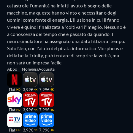
catastrofe l'umanità ha infatti avuto bisogno delle
macchine, ma queste hanno vinto e necessitano degli
uomini come fonte di energia. L'illusione in cui li fanno
vivere è quindi finalizzata a "coltivarli" meglio. Nessuno è
a conoscenza del tempo che è passato da quando il
neurosimulatore ha assegnato una data fittizia al tempo.
Solo Neo, con l'aiuto del pirata informatico Morpheus e
della bella Trinity, può tentare di scoprire la verità, ma
non sarà un'impresa facile.
Abbo
Noleggia
Acquista
Flat
3,99€
7,99€
HD
4K
4K
Flat
3,99€
7,99€
HD
4K
4K
Flat
3,99€
7,99€
HD
4K
4K