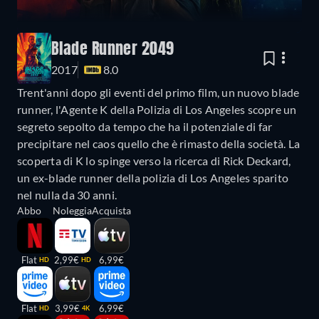
Blade Runner 2049
2017
8.0
Trent'anni dopo gli eventi del primo film, un nuovo blade
runner, l'Agente K della Polizia di Los Angeles scopre un
segreto sepolto da tempo che ha il potenziale di far
precipitare nel caos quello che è rimasto della società. La
scoperta di K lo spinge verso la ricerca di Rick Deckard,
un ex-blade runner della polizia di Los Angeles sparito
nel nulla da 30 anni.
Abbo
Noleggia
Acquista
Flat
2,99€
6,99€
HD
HD
Flat
3,99€
6,99€
HD
4K