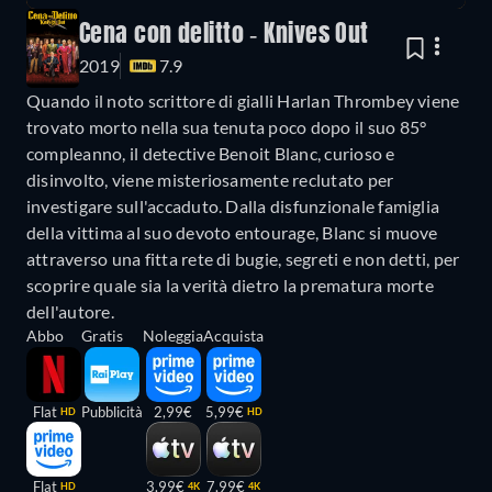
Cena con delitto - Knives Out
2019
7.9
Quando il noto scrittore di gialli Harlan Thrombey viene
trovato morto nella sua tenuta poco dopo il suo 85°
compleanno, il detective Benoit Blanc, curioso e
disinvolto, viene misteriosamente reclutato per
investigare sull'accaduto. Dalla disfunzionale famiglia
della vittima al suo devoto entourage, Blanc si muove
attraverso una fitta rete di bugie, segreti e non detti, per
scoprire quale sia la verità dietro la prematura morte
dell'autore.
Abbo
Gratis
Noleggia
Acquista
Flat
Pubblicità
2,99€
5,99€
HD
HD
Flat
3,99€
7,99€
HD
4K
4K