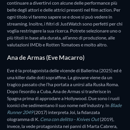
continuare a divertirvi con alcune delle performance più
belle degli attori e delle attrici presenti nel film action. Per
ogni titolo vi faremo sapere se e dove si può vedere in
streaming. Inoltre, i filtri di JustWatch sono perfetti per chi
voglia restringere la sua ricerca. Potrete selezionare uno o
più titoli in base alla durata, all’anno di produzione, alle
valutazioni IMDb e Rotten Tomatoes e molto altro.
Ana de Armas (Eve Macarro)
Eve è la protagonista delle vicende di Ballerina (2025) ed è
una killer dalle doti sopraffine. La giovane viene da un
tragico passato che l’ha portata a unirsi alla Ruska Roma.
Dopo l’esordio a Cuba, Ana de Armas si trasferisce in
Spagna prima di approdare a Hollywood. Due sono i ruoli
iconici che sedimentano il suo nome nell’industry. In
Blade
Runner 2049
(2017) interpreta Joi, la fidanzata
ologramma di K.
Cena con delitto - Knives Out
(2019),
invece, la vede protagonista nei panni di Marta Cabrera,