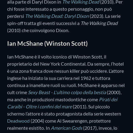
alla parte di Daryl Dixon in
The Walking Dead
(2010). Per
chi fosse interessato a questo personaggio, non può
perdersi
The Walking Dead: Daryl Dixon
(2023). La serie
spin-off tratta gli eventi successivi a
The Walking Dead
(2010) che coinvolgono Dixon.
Ian McShane (Winston Scott)
Ian McShane è il volto iconico di Winston Scott, il
proprietario del New York Continental. Da sempre, l’hotel
è una zona franca dove nessun killer può uccidere. L’attore
inglese ha iniziato la sua carriera nel 1962 e tuttora
continua a inanellare ruoli su ruoli. McShane è apparso nel
cult crime
Sexy Beast - L'ultimo colpo della bestia
(2000),
ma anche in produzioni mastodontiche come
Pirati dei
Caraibi - Oltre i confini del mare
(2011). Sul piccolo
schermo l’attore è stato protagonista della serie western
Deadwood
(2004) come Al Swearengen, protettore
realmente esistito. In
American Gods
(2017), invece, lo