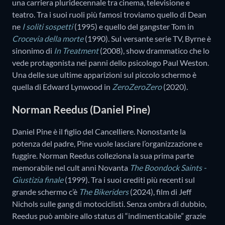
una carriera pluridecennale tra cinema, televisione e
teatro. Tra i suoi ruoli più famosi troviamo quello di Dean
ne
I soliti sospetti
(1995) e quello del gangster Tom in
Crocevia della morte
(1990). Sul versante serie TV, Byrne è
sinonimo di
In Treatment
(2008), show drammatico che lo
vede protagonista nei panni dello psicologo Paul Weston.
Una delle sue ultime apparizioni sul piccolo schermo è
quella di Edward Lynwood in
ZeroZeroZero
(2020).
Norman Reedus (Daniel Pine)
Daniel Pine è il figlio del Cancelliere. Nonostante la
potenza del padre, Pine vuole lasciare l’organizzazione e
fuggire. Norman Reedus colleziona la sua prima parte
memorabile nel cult anni Novanta
The Boondock Saints -
Giustizia finale
(1999). Tra i suoi crediti più recenti sul
grande schermo c’è
The Bikeriders
(2024), film di Jeff
Nichols sulle gang di motociclisti. Senza ombra di dubbio,
Reedus può ambire allo status di “indimenticabile” grazie