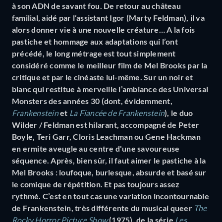
à son ADN de savant fou. De retour au château
familial, aidé par l’assistant Igor (Marty Feldman), il va
alors donner vie à une nouvelle créature… A la fois
pastiche et hommage aux adaptations qui l’ont
précédé, le long métrage est tout simplement
considéré comme le meilleur film de Mel Brooks par la
critique et par le cinéaste lui-même. Sur un noir et
blanc qui restitue à merveille l’ambiance des Universal
Monsters des années 30 (dont, évidemment,
Frankenstein
et
La Fiancée de Frankenstein
), le duo
Wilder / Feldman est hilarant, accompagné de Peter
Boyle, Teri Garr, Cloris Leachman ou Gene Hackman
en ermite aveugle au centre d'une savoureuse
séquence. Après, bien sûr, il faut aimer le pastiche à la
Mel Brooks : loufoque, burlesque, absurde et basé sur
le comique de répétition. Et pas toujours assez
rythmé. C’est en tout cas une variation incontournable
de Frankenstein, très différente du musical queer
The
Rocky Horror Picture Show
(1975), de la série
Les