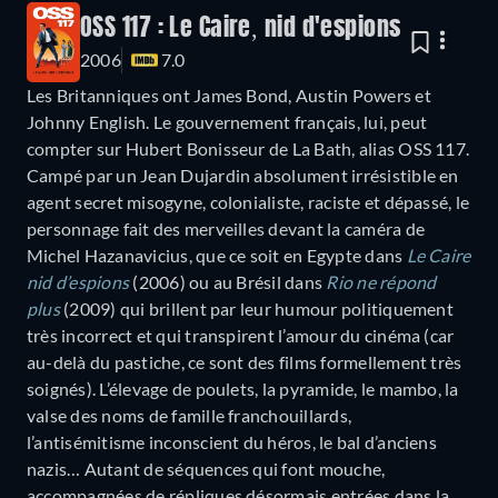
OSS 117 : Le Caire, nid d'espions
2006
7.0
Les Britanniques ont James Bond, Austin Powers et
Johnny English. Le gouvernement français, lui, peut
compter sur Hubert Bonisseur de La Bath, alias OSS 117.
Campé par un Jean Dujardin absolument irrésistible en
agent secret misogyne, colonialiste, raciste et dépassé, le
personnage fait des merveilles devant la caméra de
Michel Hazanavicius, que ce soit en Egypte dans
Le Caire
nid d’espions
(2006) ou au Brésil dans
Rio ne répond
plus
(2009) qui brillent par leur humour politiquement
très incorrect et qui transpirent l’amour du cinéma (car
au-delà du pastiche, ce sont des films formellement très
soignés). L’élevage de poulets, la pyramide, le mambo, la
valse des noms de famille franchouillards,
l’antisémitisme inconscient du héros, le bal d’anciens
nazis… Autant de séquences qui font mouche,
accompagnées de répliques désormais entrées dans la