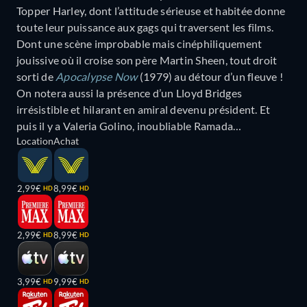
Topper Harley, dont l’attitude sérieuse et habitée donne
toute leur puissance aux gags qui traversent les films.
Dont une scène improbable mais cinéphiliquement
jouissive où il croise son père Martin Sheen, tout droit
sorti de
Apocalypse Now
(1979) au détour d’un fleuve !
On notera aussi la présence d’un Lloyd Bridges
irrésistible et hilarant en amiral devenu président. Et
puis il y a Valeria Golino, inoubliable Ramada…
Location
Achat
2,99€
8,99€
HD
HD
2,99€
8,99€
HD
HD
3,99€
9,99€
HD
HD