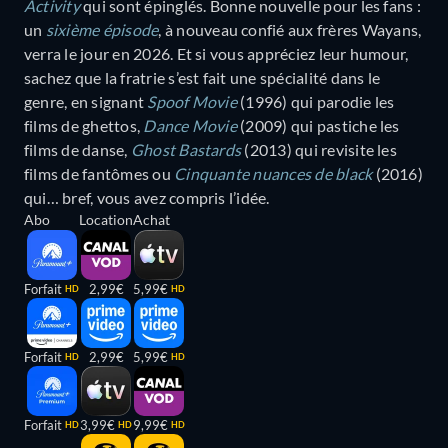
Activity
qui sont épinglés. Bonne nouvelle pour les fans :
un
sixième épisode
, à nouveau confié aux frères Wayans,
verra le jour en 2026. Et si vous appréciez leur humour,
sachez que la fratrie s’est fait une spécialité dans le
genre, en signant
Spoof Movie
(1996) qui parodie les
films de ghettos,
Dance Movie
(2009) qui pastiche les
films de danse,
Ghost Bastards
(2013) qui revisite les
films de fantômes ou
Cinquante nuances de black
(2016)
qui… bref, vous avez compris l’idée.
Abo
Location
Achat
Forfait
2,99€
5,99€
HD
HD
Forfait
2,99€
5,99€
HD
HD
Forfait
3,99€
9,99€
HD
HD
HD