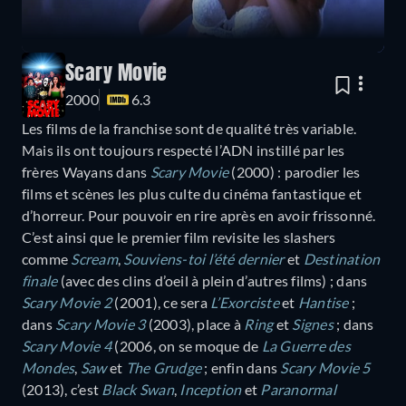
Scary Movie
2000
6.3
Les films de la franchise sont de qualité très variable.
Mais ils ont toujours respecté l’ADN instillé par les
frères Wayans dans
Scary Movie
(2000) : parodier les
films et scènes les plus culte du cinéma fantastique et
d’horreur. Pour pouvoir en rire après en avoir frissonné.
C’est ainsi que le premier film revisite les slashers
comme
Scream
,
Souviens-toi l’été dernier
et
Destination
finale
(avec des clins d’oeil à plein d’autres films) ; dans
Scary Movie 2
(2001), ce sera
L’Exorciste
et
Hantise
;
dans
Scary Movie 3
(2003), place à
Ring
et
Signes
; dans
Scary Movie 4
(2006, on se moque de
La Guerre des
Mondes
,
Saw
et
The Grudge
; enfin dans
Scary Movie 5
(2013), c’est
Black Swan
,
Inception
et
Paranormal