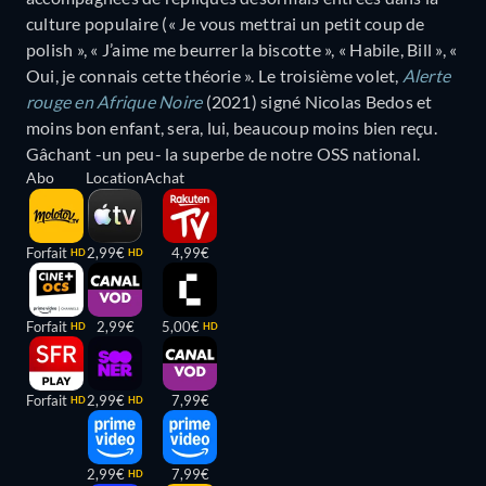
culture populaire (« Je vous mettrai un petit coup de
polish », « J’aime me beurrer la biscotte », « Habile, Bill », «
Oui, je connais cette théorie ». Le troisième volet,
Alerte
rouge en Afrique Noire
(2021) signé Nicolas Bedos et
moins bon enfant, sera, lui, beaucoup moins bien reçu.
Gâchant -un peu- la superbe de notre OSS national.
Abo
Location
Achat
Forfait
2,99€
4,99€
HD
HD
Forfait
2,99€
5,00€
HD
HD
Forfait
2,99€
7,99€
HD
HD
2,99€
7,99€
HD