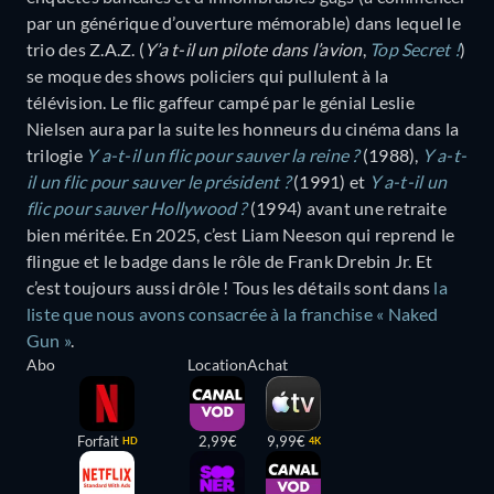
par un générique d’ouverture mémorable) dans lequel le
trio des Z.A.Z. (
Y’a t-il un pilote dans l’avion
,
Top Secret !
)
se moque des shows policiers qui pullulent à la
télévision. Le flic gaffeur campé par le génial Leslie
Nielsen aura par la suite les honneurs du cinéma dans la
trilogie
Y a-t-il un flic pour sauver la reine ?
(1988),
Y a-t-
il un flic pour sauver le président ?
(1991) et
Y a-t-il un
flic pour sauver Hollywood ?
(1994) avant une retraite
bien méritée. En 2025, c’est Liam Neeson qui reprend le
flingue et le badge dans le rôle de Frank Drebin Jr. Et
c’est toujours aussi drôle ! Tous les détails sont dans
la
liste que nous avons consacrée à la franchise « Naked
Gun »
.
Abo
Location
Achat
Forfait
2,99€
9,99€
HD
4K