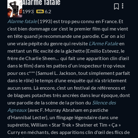
Alarme fatale
1993
6.2
Alarme fatale
(1993) est trop peu connu en France. Et
c’est bien dommage car c’est le premier film qui me vient
en tête quand je recommande une parodie. Car on a ici
une vraie pépite du genre qui revisite
L’Arme Fatale
en
mettant un flic excité de la gâchette (Emilio Estevez, le
frère de Charlie Sheen… qui fait une apparition clin d’œil
dans le film) dans les pattes d’un inspecteur trop vieux
pour ces c*** (Samuel L. Jackson, tout simplement parfait
dans le rôle) le temps d’une enquête qui n’a strictement
aucun sens. Là encore, c’est un festival de références et
de blagues potaches très ancrées dans leur époque, dont
une parodie de la scène de la prison du
Silence des
Agneaux
(avec F. Murray Abraham en pastiche
d’Hannibal Lecter), un flingage légendaire dans une
supérette, William « Star Trek » Shatner et Tim « Ça »
Curry en méchants, des apparitions clin d'œil des flics de