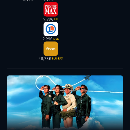
9,99€
HD
9,99€
DVD
48,75€
BLU-RAY