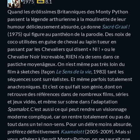
1975
8.1
Quand les drôlissimes Britanniques des Monty Python
passent la légende arthurienne à la moulinette de leur
humour délicieusement absurde, ça donne
Sacré Graal !
(1975) qui figure au panthéon de la parodie. Des noix de
coco utilisées en guise de cheval au lapin tueur en
passant par les Chevaliers qui disent « Ni ! » ou le
Chevalier Noir increvable, RIEN n’a de sens dans ce
pastiche moyenâgeux. On n’est même pas très loin du
film à sketches (façon
Le Sens de la vie
, 1983) tant les
séquences sont surréalistes. Et même parfois totalement
anachroniques. Et c’est ce qui fait son génie, dont on
retrouve des références dans de nombreux films, séries
et jeux vidéo, et même sur scène dans l’adaptation
Spamalot
. C’est aussi ce qui peut rendre un visionnage
moderne compliqué, car on rentre totalement ou pas du
tout dans un tel non-sens. Pour un délire moins absurde,
préférez définitivement
Kaamelott
(2005-2009). Mais si
vous adhérez à l’esprit Monty Python, on ne saurait que