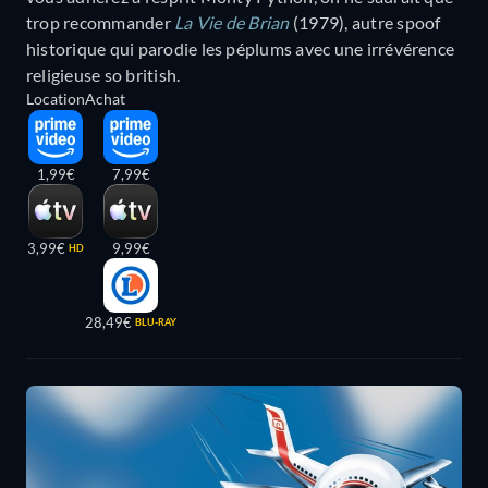
trop recommander
La Vie de Brian
(1979), autre spoof
historique qui parodie les péplums avec une irrévérence
religieuse so british.
Location
Achat
1,99€
7,99€
3,99€
9,99€
HD
28,49€
BLU-RAY