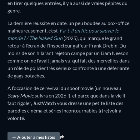
en tirer quelques entrées, il y a aussi de vraies pépites du
genre.
La dernière réussite en date, un peu boudée au box-office
malheureusement, c’est
Y a-t-il un flic pour sauver le
monde ? / The Naked Gun
(2025), qui marque le grand
retour à l’écran de l'inspecteur gaffeur Frank Drebin. Du
moins de son hilarant rejeton campé par un Liam Neeson
comme on ne l’avait jamais vu, qui fait des merveilles dans
un rôle de policier très sérieux confronté à une déferlante
de gags potaches.
A l’occasion de ce revival du spoof movie (un nouveau
Scary Movie
suivra en 2026 !), et parce que dans la vie il
faut rigoler, JustWatch vous dresse une petite liste des
parodies cinéma et séries incontournables à (re)voir à
volonté.
Ajouter à mes listes