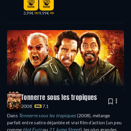
3,99€
9,99€
HD
HD
Tonnerre sous les tropiques
2008
7.1
Dans
Tonnerre sous les tropiques
(2008), mélange
parfait entre satire déjantée et vrai film d’action (un peu
comme
Hot Fuzz
ou
21 Jump Street
), les plus grandes