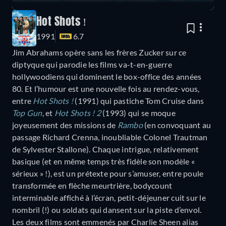
Hot Shots !
1991
6.7
Jim Abrahams opère sans les frères Zucker sur ce
diptyque qui parodie les films va-t-en-guerre
hollywoodiens qui dominent le box-office des années
80. Et l’humour est une nouvelle fois au rendez-vous,
entre
Hot Shots !
(1991) qui pastiche Tom Cruise dans
Top Gun
, et
Hot Shots ! 2
(1993) qui se moque
joyeusement des missions de
Rambo
(en convoquant au
passage Richard Crenna, inoubliable Colonel Trautman
de Sylvester Stallone). Chaque intrigue, relativement
basique (et en même temps très fidèle son modèle «
sérieux » !), est un prétexte pour s’amuser, entre poule
transformée en flèche meurtrière, bodycount
interminable affiché à l’écran, petit-déjeuner cuit sur le
nombril (!) ou soldats qui dansent sur la piste d’envol.
Les deux films sont emmenés par Charlie Sheen alias