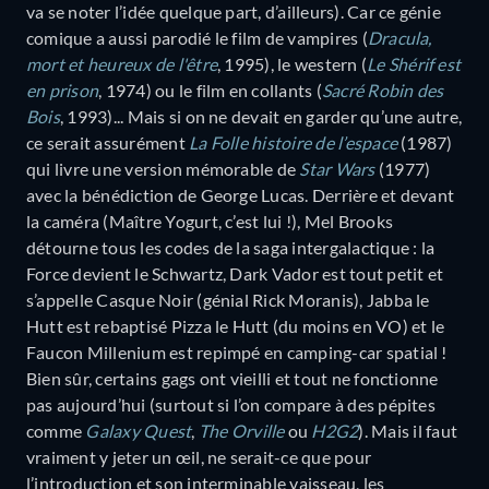
va se noter l’idée quelque part, d’ailleurs). Car ce génie
comique a aussi parodié le film de vampires (
Dracula,
mort et heureux de l'être
, 1995), le western (
Le Shérif est
en prison
, 1974) ou le film en collants (
Sacré Robin des
Bois
, 1993)... Mais si on ne devait en garder qu’une autre,
ce serait assurément
La Folle histoire de l’espace
(1987)
qui livre une version mémorable de
Star Wars
(1977)
avec la bénédiction de George Lucas. Derrière et devant
la caméra (Maître Yogurt, c’est lui !), Mel Brooks
détourne tous les codes de la saga intergalactique : la
Force devient le Schwartz, Dark Vador est tout petit et
s’appelle Casque Noir (génial Rick Moranis), Jabba le
Hutt est rebaptisé Pizza le Hutt (du moins en VO) et le
Faucon Millenium est repimpé en camping-car spatial !
Bien sûr, certains gags ont vieilli et tout ne fonctionne
pas aujourd’hui (surtout si l’on compare à des pépites
comme
Galaxy Quest
,
The Orville
ou
H2G2
). Mais il faut
vraiment y jeter un œil, ne serait-ce que pour
l’introduction et son interminable vaisseau, les