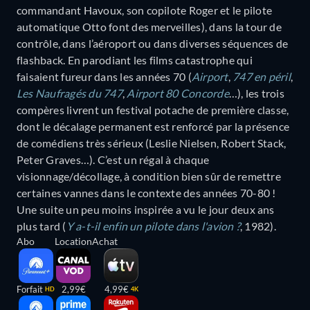
commandant Havoux, son copilote Roger et le pilote
automatique Otto font des merveilles), dans la tour de
contrôle, dans l’aéroport ou dans diverses séquences de
flashback. En parodiant les films catastrophe qui
faisaient fureur dans les années 70 (
Airport
,
747 en péril
,
Les Naufragés du 747
,
Airport 80 Concorde
…), les trois
compères livrent un festival potache de première classe,
dont le décalage permanent est renforcé par la présence
de comédiens très sérieux (Leslie Nielsen, Robert Stack,
Peter Graves…). C’est un régal à chaque
visionnage/décollage, à condition bien sûr de remettre
certaines vannes dans le contexte des années 70-80 !
Une suite un peu moins inspirée a vu le jour deux ans
plus tard (
Y a-t-il enfin un pilote dans l'avion ?
, 1982).
Abo
Location
Achat
Forfait
2,99€
4,99€
HD
4K