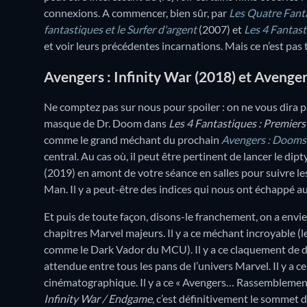
connexions. A commencer, bien sûr, par
Les Quatre Fant
fantastiques et le Surfer d'argent
(2007) et
Les 4 Fantas
et voir leurs précédentes incarnations. Mais ce n’est pas 
Avengers : Infinity War (2018) et Avenge
Ne comptez pas sur nous pour spoiler : on ne vous dira pa
masque de Dr. Doom dans
Les 4 Fantastiques : Premiers
comme le grand méchant du prochain
Avengers : Doom
central. Au cas où, il peut être pertinent de lancer le dip
(2019) en amont de votre séance en salles pour suivre les
Man. Il y a peut-être des indices qui nous ont échappé 
Et puis de toute façon, disons-le franchement, on a envie d
chapitres Marvel majeurs. Il y a ce méchant incroyable (
comme le Dark Vador du MCU). Il y a ce claquement de do
attendue entre tous les pans de l’univers Marvel. Il y a
cinématographique. Il y a ce « Avengers… Rassemblement
Infinity War / Endgame
, c’est définitivement le sommet d