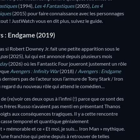
astiques
(1994),
Les 4 Fantastiques
(2005),
Les 4
tiques
(2015) pour faire connaissance avec les personnages
tout ! JustWatch vous en dit plus, suivez le guide.
rs : Endgame (2019)
s si Robert Downey Jr. fait une petite apparition sous le
 pas
(2025), lui qui est annoncé depuis plusieurs mois
sday
(2026) où les Fantastic Four joueront justement un rôle
tyque
Avengers : Infinity War
(2018) /
Avengers : Endgame
 derniers pas de l’acteur sous l’armure de Tony Stark / Iron
au regard du nouveau rôle qui attend le comédien…
e (re)voir ces deux opus à l’infini (!) parce que ce sont des
les frères Russo n’avaient pas menti en présentant Thanos
igts aux conséquences tragiques. Il y a cette rencontre
 ce casse temporel et quantique génialement
 » mémorable et ce « Et moi, je suis… Iron Man » mythique.
’une franchise qui peine depuis à retrouver de telles