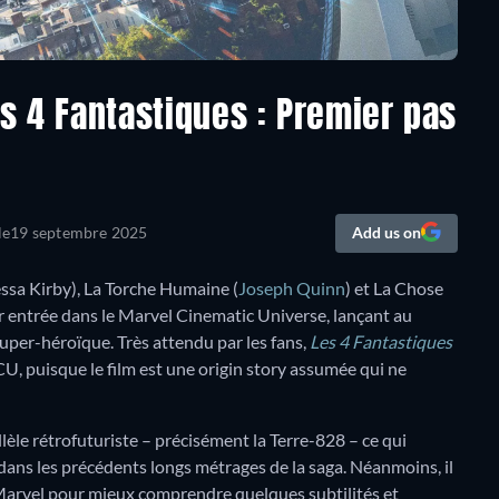
s 4 Fantastiques : Premier pas
le
19 septembre 2025
Add us on
essa Kirby), La Torche Humaine (
Joseph Quinn
) et La Chose
r entrée dans le Marvel Cinematic Universe, lançant au
super-héroïque. Très attendu par les fans,
Les 4 Fantastiques
, puisque le film est une origin story assumée qui ne
llèle rétrofuturiste – précisément la Terre-828 – ce qui
ans les précédents longs métrages de la saga. Néanmoins, il
es Marvel pour mieux comprendre quelques subtilités et