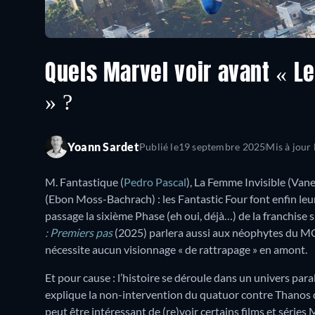
Quels Marvel voir avant « Le
» ?
Yoann Sardet
Publié le
19 septembre 2025
Mis à jour 
M. Fantastique (
Pedro Pascal
), La Femme Invisible (Van
(Ebon Moss-Bachrach) : les Fantastic Four font enfin leu
passage la sixième Phase (eh oui, déjà…) de la franchise 
: Premiers pas
(2025) parlera aussi aux néophytes du MCU
nécessite aucun visionnage « de rattrapage » en amont.
Et pour cause : l’histoire se déroule dans un univers para
explique la non-intervention du quatuor contre Thanos d
peut être intéressant de (re)voir certains films et séri