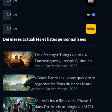
1 Titre
1 Titre
1 Titre
Dernières actualités et listes personnalisées
De « Stranger Things » aux « 4
Fantastiques », Joseph Quinn en
Yoann Sardet
26 sept. 2025
10 rôles !
« Black Panther » : dans quel ordre
regarder les films du héros Marvel
Yoann Sardet
19 sept. 2025
?
Marvel : les 6 films de la Phase 1
dans l’ordre chronologie du MCU
Yoann Sardet
26 sept. 2025