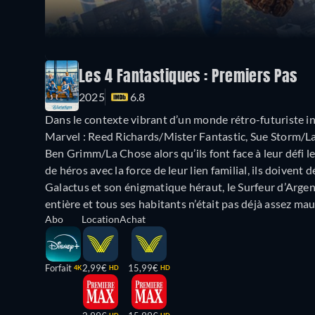
Les 4 Fantastiques : Premiers Pas
2025
6.8
Dans le contexte vibrant d’un monde rétro-futuriste ins
Marvel : Reed Richards/Mister Fantastic, Sue Storm/
Ben Grimm/La Chose alors qu’ils font face à leur défi le
de héros avec la force de leur lien familial, ils doivent
Galactus et son énigmatique héraut, le Surfeur d’Argen
entière et tous ses habitants n’était pas déjà assez ma
Abo
Location
Achat
Forfait
2,99€
15,99€
4K
HD
HD