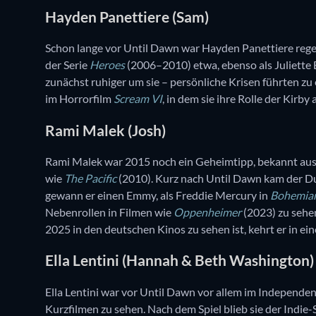
Hayden Panettiere (Sam)
Schon lange vor Until Dawn war Hayden Panettiere regel
der Serie
Heroes
(2006–2010) etwa, ebenso als Juliette 
zunächst ruhiger um sie – persönliche Krisen führten zu 
im Horrorfilm
Scream VI
, in dem sie ihre Rolle der Kirby
Rami Malek (Josh)
Rami Malek war 2015 noch ein Geheimtipp, bekannt aus
wie
The Pacific
(2010). Kurz nach Until Dawn kam der Du
gewann er einen Emmy, als Freddie Mercury in
Bohemia
Nebenrollen in Filmen wie
Oppenheimer
(2023) zu sehe
2025 in den deutschen Kinos zu sehen ist, kehrt er in ei
Ella Lentini (Hannah & Beth Washington)
Ella Lentini war vor Until Dawn vor allem im Independen
Kurzfilmen zu sehen. Nach dem Spiel blieb sie der Indie-