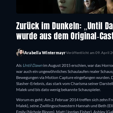
Zurück im Dunkeln: „Until D
wurde aus dem Original-Cas
Arabella Wintermayr
Veröffentlicht am
09. April 
Als
Until Dawn
im August 2015 erschien, war das Horror-
war auch ein ungewöhnliches Schaulaufen realer Schausp
Bewegungen via Motion Capture eingefangen wurden. Das 
Slasher-Erlebnis, das stark vom Charisma seiner Darstel
Malek und bis dato wenig bekannte Schauspieler.
Worum es geht: Am 2. Februar 2014 treffen sich zehn F
Malek), seine Zwillingsschwestern Hannah und Beth (Ella
Emily (Nichole Bloom), Matt (Jordan Fisher), Ashley (Gal