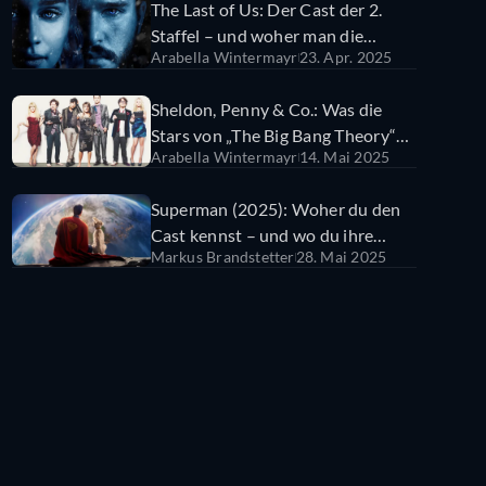
The Last of Us: Der Cast der 2.
Staffel – und woher man die
Arabella Wintermayr
23. Apr. 2025
Schauspieler kennt
Sheldon, Penny & Co.: Was die
Stars von „The Big Bang Theory“
Arabella Wintermayr
14. Mai 2025
heute machen
Superman (2025): Woher du den
Cast kennst – und wo du ihre
Markus Brandstetter
28. Mai 2025
Filme und Serien streamen kannst