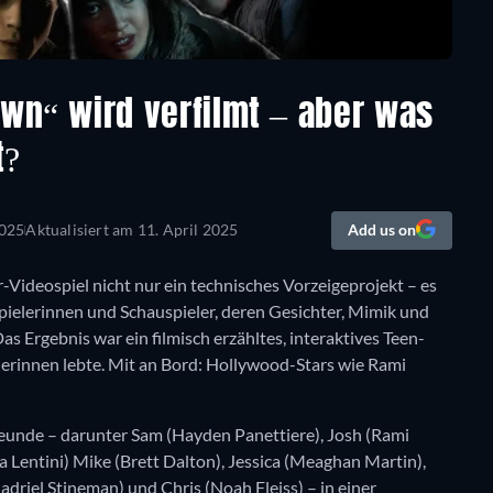
awn“ wird verfilmt – aber was
t?
2025
Aktualisiert am
11. April 2025
Add us on
Videospiel nicht nur ein technisches Vorzeigeprojekt – es
ielerinnen und Schauspieler, deren Gesichter, Mimik und
Ergebnis war ein filmisch erzähltes, interaktives Teen-
lerinnen lebte. Mit an Bord: Hollywood-Stars wie Rami
reunde – darunter Sam (Hayden Panettiere), Josh (Rami
 Lentini) Mike (Brett Dalton), Jessica (Meaghan Martin),
adriel Stineman) und Chris (Noah Fleiss) – in einer