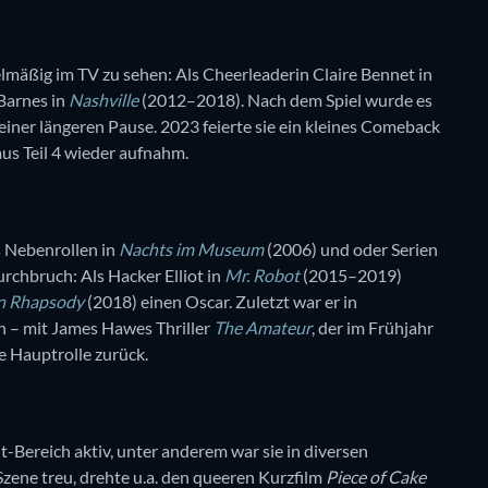
mäßig im TV zu sehen: Als Cheerleaderin Claire Bennet in
Barnes in
Nashville
(2012–2018). Nach dem Spiel wurde es
einer längeren Pause. 2023 feierte sie ein kleines Comeback
 aus Teil 4 wieder aufnahm.
 Nebenrollen in
Nachts im Museum
(2006) und oder Serien
rchbruch: Als Hacker Elliot in
Mr. Robot
(2015–2019)
n Rhapsody
(2018) einen Oscar. Zuletzt war er in
n – mit James Hawes Thriller
The Amateur
, der im Frühjahr
ne Hauptrolle zurück.
t-Bereich aktiv, unter anderem war sie in diversen
Szene treu, drehte u.a. den queeren Kurzfilm
Piece of Cake