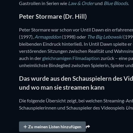
Gastrollen in Serien wie
Law & Order
und
Blue Bloods
.
Peter Stormare (Dr. Hill)
Peter Stormare war schon vor Until Dawn ein erfahrener
(1997),
Armageddon
(1998) oder
The Big Lebowski
(1998
bleibenden Eindruck hinterließ. In Until Dawn spielte er
verstörenden Sitzungen zwischen Realität und Wahnsinn os
auch in der
gleichnamigen Filmadaption
zurück – eine pa
unheimlichste Bindeglied zwischen Spielerin, Spieler un
Das wurde aus den Schauspielern des Vide
und wo man sie streamen kann
Die folgende Übersicht zeigt, bei welchen Streaming-An
Schauspielerinnen und Schauspieler des Videospiels
Unt
Zu meinen Listen hinzufügen