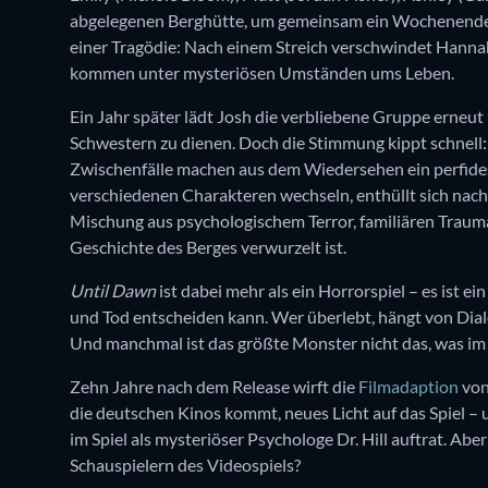
abgelegenen Berghütte, um gemeinsam ein Wochenende z
einer Tragödie: Nach einem Streich verschwindet Hannah
kommen unter mysteriösen Umständen ums Leben.
Ein Jahr später lädt Josh die verbliebene Gruppe erneut
Schwestern zu dienen. Doch die Stimmung kippt schnell
Zwischenfälle machen aus dem Wiedersehen ein perfides
verschiedenen Charakteren wechseln, enthüllt sich nach
Mischung aus psychologischem Terror, familiären Trauma
Geschichte des Berges verwurzelt ist.
Until Dawn
ist dabei mehr als ein Horrorspiel – es ist ei
und Tod entscheiden kann. Wer überlebt, hängt von Dia
Und manchmal ist das größte Monster nicht das, was im 
Zehn Jahre nach dem Release wirft die
Filmadaption
von
die deutschen Kinos kommt, neues Licht auf das Spiel – 
im Spiel als mysteriöser Psychologe Dr. Hill auftrat. A
Schauspielern des Videospiels?