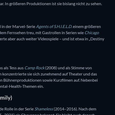
r. In größeren Produktionen ist sie bislang nicht zu sehen.
 in der Marvel-Serie
Agents of S.H.I.E.L.D.
einem größeren
em Fernsehen treu, mit Gastrollen in Serien wie
Chicago
ierte aber auch weiter Videospiele – und ist etwa in „Destiny
s als Tess aus
Camp Rock
(2008) und als Stimme von
 konzentrierte sie sich zunehmend auf Theater und das
rsen Bühnenproduktionen sowie Kurzfilmen auf. Nebenbei
Mental-Health-Themen ein.
mily)
e Rolle in der Serie
Shameless
(2014–2016). Nach dem
–2021) als Cheyenne bekannt. Sie bleibt auch danach