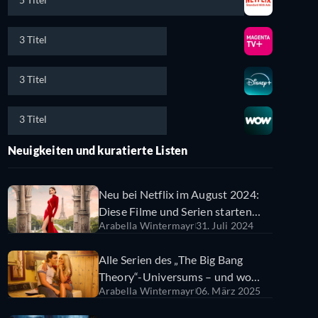
3 Titel
3 Titel
3 Titel
Neuigkeiten und kuratierte Listen
Neu bei Netflix im August 2024:
Diese Filme und Serien starten
Arabella Wintermayr
31. Juli 2024
beim Streaming-Anbieter
Alle Serien des „The Big Bang
Theory“-Universums – und wo
Arabella Wintermayr
06. März 2025
man sie streamen kann