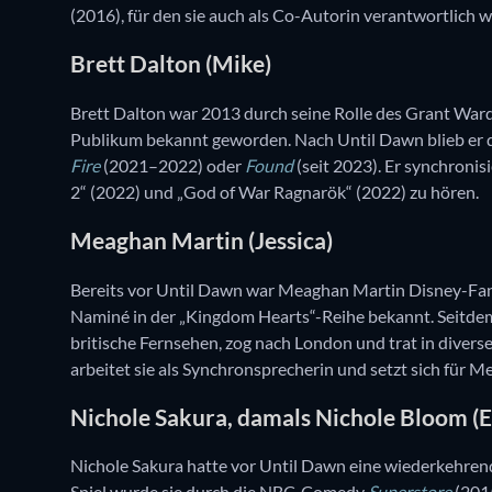
(2016), für den sie auch als Co-Autorin verantwortlich wa
Brett Dalton (Mike)
Brett Dalton war 2013 durch seine Rolle des Grant Ward
Publikum bekannt geworden. Nach Until Dawn blieb er d
Fire
(2021–2022) oder
Found
(seit 2023). Er synchronis
2“ (2022) und „God of War Ragnarök“ (2022) zu hören.
Meaghan Martin (Jessica)
Bereits vor Until Dawn war Meaghan Martin Disney-Fan
Naminé in der „Kingdom Hearts“-Reihe bekannt. Seitdem
britische Fernsehen, zog nach London und trat in dive
arbeitet sie als Synchronsprecherin und setzt sich für 
Nichole Sakura, damals Nichole Bloom (E
Nichole Sakura hatte vor Until Dawn eine wiederkehrend
Spiel wurde sie durch die NBC-Comedy
Superstore
(2015