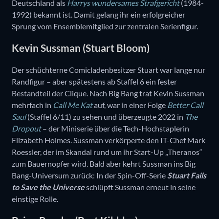
Deutschland als
Harrys wundersames Strafgericht
(1984-
1992) bekannt ist. Damit gelang ihr ein erfolgreicher
Sprung vom Ensemblemitglied zur zentralen Serienfigur.
Kevin Sussman (Stuart Bloom)
Der schüchterne Comicladenbesitzer Stuart war lange nur
Randfigur – aber spätestens ab Staffel 6 ein fester
Bestandteil der Clique. Nach Big Bang trat Kevin Sussman
mehrfach in
Call Me Kat
auf, war in einer Folge
Better Call
Saul
(Staffel 6/11) zu sehen und überzeugte 2022 in
The
Dropout
– der Miniserie über die Tech-Hochstaplerin
Elizabeth Holmes. Sussman verkörperte den IT-Chef Mark
Roessler, der im Skandal rund um ihr Start-Up „Theranos“
zum Bauernopfer wird. Bald aber kehrt Sussman ins Big
Bang-Universum zurück: In der Spin-Off-Serie
Stuart Fails
to Save the Universe
schlüpft Sussman erneut in seine
einstige Rolle.