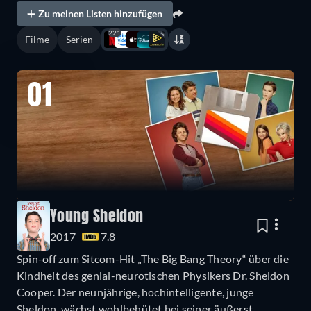
Zu meinen Listen hinzufügen
221
Filme
Serien
01
Young Sheldon
2017
7.8
Spin-off zum Sitcom-Hit „The Big Bang Theory“ über die
Kindheit des genial-neurotischen Physikers Dr. Sheldon
Cooper. Der neunjährige, hochintelligente, junge
Sheldon, wächst wohlbehütet bei seiner äußerst