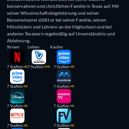
konservativen und christlichen Familie in Texas auf. Mit
seiner Wissenschaftsbegeisterung und seiner
Besserwisserei stößt er bei seiner Familie, seinen
Mitschülern und Lehrern an der Highschool und bei
anderen Texanern regelmäßig auf Unverständnis und
Ablehnung.
Stream
Leihen
Kaufen
7 Staffeln
7 Staffeln
7 Staffeln
HD
DVD
HD
7 Staffeln
7 Staffeln
HD
HD
7 Staffeln
7 Staffeln
HD
HD
7 Staffeln
7 Staffeln
HD
HD