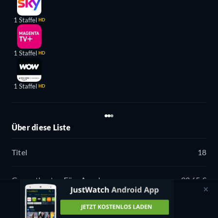
1 Staffel
HD
1 Staffel
HD
1 Staffel
HD
Über diese Liste
Titel
18
Gesamtkosten Fürs Ansehen
93,65 €
Gesamtlaufzeit
246h 11min