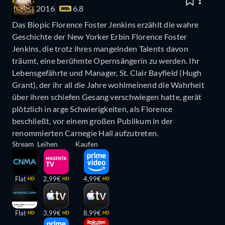
2016
6.8
Das Biopic Florence Foster Jenkins erzählt die wahre
Geschichte der New Yorker Erbin Florence Foster
Jenkins, die trotz ihres mangelnden Talents davon
träumt, eine berühmte Opernsängerin zu werden. Ihr
Lebensgefährte und Manager, St. Clair Bayfield (Hugh
Grant), der ihr all die Jahre wohlmeinend die Wahrheit
über ihren schiefen Gesang verschwiegen hatte, gerät
plötzlich in arge Schwierigkeiten, als Florence
beschließt, vor einem großen Publikum in der
renommierten Carnegie Hall aufzutreten.
Stream
Leihen
Kaufen
Flat
2,99€
4,99€
HD
HD
HD
Flat
3,99€
8,99€
HD
HD
HD