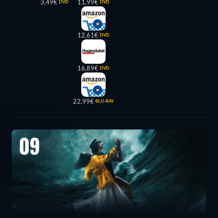
3,49€
11,99€
DVD
DVD
12,61€
DVD
16,89€
DVD
22,99€
BLU-RAY
09