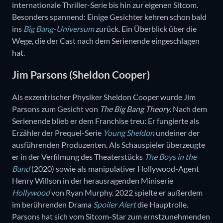
internationale Thriller-Serie bis hin zur eigenen Sitcom.
Besonders spannend: Einige Gesichter kehren schon bald
ins
Big Bang-Universum
zurück. Ein Überblick über die
Wege, die der Cast nach dem Serienende eingeschlagen
hat.
Jim Parsons (Sheldon Cooper)
Als exzentrischer Physiker Sheldon Cooper wurde Jim
Parsons zum Gesicht von
The Big Bang Theory
. Nach dem
Serienende blieb er dem Franchise treu: Er fungierte als
Erzähler der Prequel-Serie
Young Sheldon
undeiner der
ausführenden Produzenten. Als Schauspieler überzeugte
er in der Verfilmung des Theaterstücks
The Boys in the
Band
(2020) sowie als manipulativer Hollywood-Agent
Henry Willson in der herausragenden Miniserie
Hollywood
von Ryan Murphy. 2022 spielte er außerdem
im berührenden Drama
Spoiler Alert
die Hauptrolle.
Parsons hat sich vom Sitcom-Star zum ernstzunehmenden