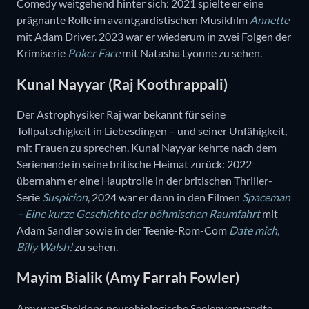
Comedy weitgehend hinter sich: 2021 spielte er eine
prägnante Rolle im avantgardistischen Musikfilm
Annette
mit Adam Driver. 2023 war er wiederum in zwei Folgen der
Krimiserie
Poker Face
mit Natasha Lyonne zu sehen.
Kunal Nayyar (Raj Koothrappali)
Der Astrophysiker Raj war bekannt für seine
Tollpatschigkeit in Liebesdingen – und seiner Unfähigkeit,
mit Frauen zu sprechen. Kunal Nayyar kehrte nach dem
Serienende in seine britische Heimat zurück: 2022
übernahm er eine Hauptrolle in der britischen Thriller-
Serie
Suspicion
, 2024 war er dann in den Filmen
Spaceman
– Eine kurze Geschichte der böhmischen Raumfahrt
mit
Adam Sandler sowie in der Teenie-Rom-Com
Date mich,
Billy Walsh!
zu sehen.
Mayim Bialik (Amy Farrah Fowler)
Amy war Sheldons neurobiologische Seelenverwandte –