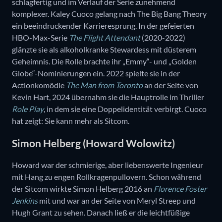
schlagfertig und im Verlauf der Serie zunehmend
komplexer. Kaley Cuoco gelang nach The Big Bang Theory
ein beeindruckender Karrieresprung. In der gefeierten
HBO-Max-Serie
The Flight Attendant
(2020-2022)
glänzte sie als alkoholkranke Stewardess mit düsterem
Geheimnis. Die Rolle brachte ihr „Emmy“- und „Golden
Globe“-Nominierungen ein. 2022 spielte sie in der
Actionkomödie
The Man from Toronto
an der Seite von
Kevin Hart, 2024 übernahm sie die Hauptrolle im Thriller
Role Play
, in dem sie eine Doppelidentität verbirgt. Cuoco
hat zeigt: Sie kann mehr als Sitcom.
Simon Helberg (Howard Wolowitz)
Howard war der schmierige, aber liebenswerte Ingenieur
mit Hang zu engen Rollkragenpullovern. Schon während
der Sitcom wirkte Simon Helberg 2016 an
Florence Foster
Jenkins
mit und war an der Seite von Meryl Streep und
Hugh Grant zu sehen. Danach ließ er die leichtfüßige