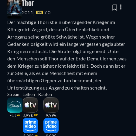
Thor
2011
7.0
Der mächtige Thor ist ein überragender Krieger im
Königreich Asgard, dessen Überheblichkeit und
Arroganz seine größte Schwäche ist. Wegen seiner
Gedankenlosigkeit wird ein lange vergessen geglaubter
Krieg neu entfacht. Die Strafe folgt umgehend: Unter
den Menschen soll Thor auf der Erde Demut lernen, was
dem Krieger zunächst nicht leicht fällt. Doch dann ist er
zur Stelle, als es die Menschheit mit einem
übermächtigen Gegner zu tun bekommt, der
Unterstützung aus Asgard zu erhalten scheint.
Stream
Leihen
Kaufen
Flat
3,99€
9,99€
4K
HD
3,99€
9,99€
4K