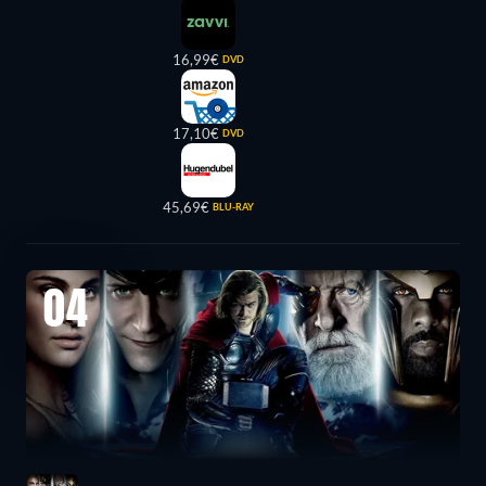
16,99€
DVD
17,10€
DVD
45,69€
BLU-RAY
04