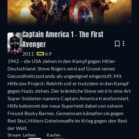
Captain America 1 - The First
Avenger
2011
6.9
1942 – die USA ziehen in den Kampf gegen Hitler-
Deutschland. Steve Rogers wird auf Grund seines
Gesundheitszustands als ungeeignet eingestuft. Mit
Hilfe des Project: Rebirth soll er trotzdem in den Kampf
gegen Nazis ziehen. Der kränkliche Steve wird in eine Art
Super-Soldaten namens Captain America transformiert.
Hilfe bekommt der neue Superheld dabei von seinem
Freund Bucky Barnes. Gemeinsam kämpfen sie gegen
Red Skul, Hitlers Geheimwaffe im Krieg gegen den Rest
der Welt.
Stream
Leihen
Kaufen