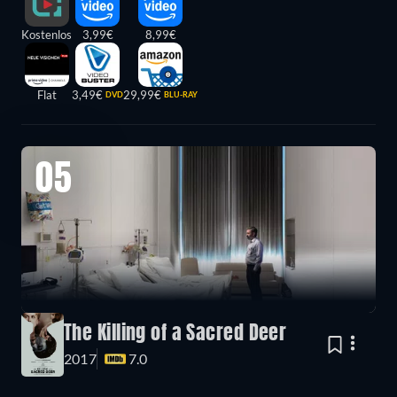
Kostenlos
3,99€
8,99€
Flat
3,49€
29,99€
DVD
BLU-RAY
05
The Killing of a Sacred Deer
2017
7.0