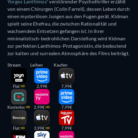
Yorgos Lanthimos
' verstörender Psychothriller erzählt
von einem Chirurgen (Colin Farrell), dessen Leben durch
einen mysteriösen Jungen aus den Fugen gerät. Kidman
spielt seine Ehefrau, die zwischen Rationalität und
wachsendem Entsetzen gefangen ist. In ihrer
minimalistisch-bedrohlichen Darstellung wird Kidman
zur perfekten Lanthimos-Protagonistin, die bedeutend
zur kalten und surrealen Atmosphäre des Films beiträgt.
Stream
Leihen
Kaufen
Flat
2,99€
7,99€
HD
Kostenlos
2,99€
7,99€
HD
HD
Flat
3,99€
7,99€
HD
HD