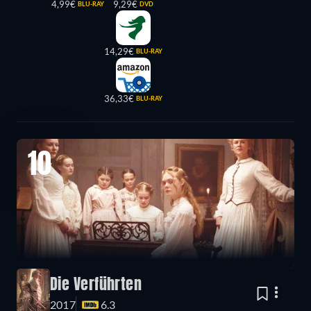
4,99€
9,29€
BLU-RAY
DVD
14,29€
BLU-RAY
36,33€
BLU-RAY
10
Die Verführten
2017
6.3