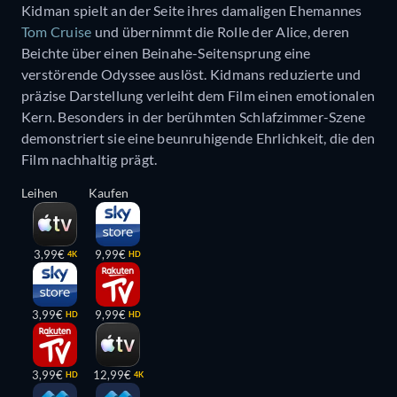
Kidman spielt an der Seite ihres damaligen Ehemannes
Tom Cruise
und übernimmt die Rolle der Alice, deren
Beichte über einen Beinahe-Seitensprung eine
verstörende Odyssee auslöst. Kidmans reduzierte und
präzise Darstellung verleiht dem Film einen emotionalen
Kern. Besonders in der berühmten Schlafzimmer-Szene
demonstriert sie eine beunruhigende Ehrlichkeit, die den
Film nachhaltig prägt.
Leihen
Kaufen
3,99€
9,99€
4K
HD
3,99€
9,99€
HD
HD
3,99€
12,99€
HD
4K