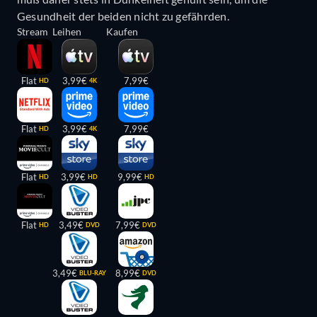
Gesundheit der beiden nicht zu gefährden.
Stream
Leihen
Kaufen
Flat
3,99€
7,99€
HD
4K
Flat
3,99€
7,99€
HD
4K
Flat
3,99€
9,99€
HD
HD
HD
Flat
3,49€
7,99€
HD
DVD
DVD
3,49€
8,99€
BLU-RAY
DVD