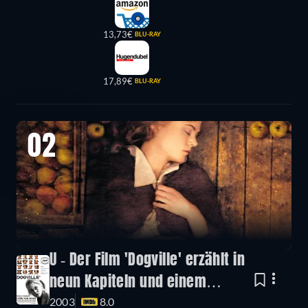
13,73€
BLU-RAY
17,89€
BLU-RAY
02
U - Der Film 'Dogville' erzählt in
neun Kapiteln und einem
2003
8.0
Prolog.