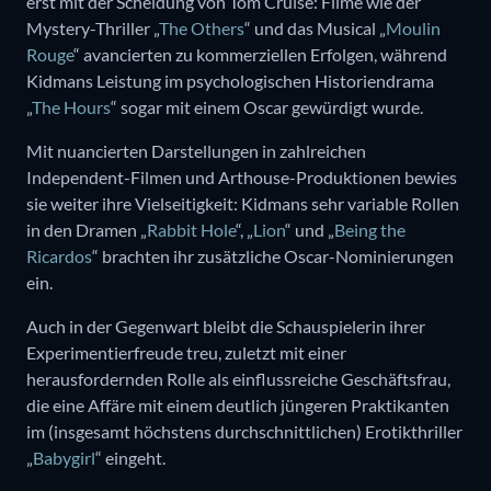
erst mit der Scheidung von Tom Cruise: Filme wie der
Mystery-Thriller „
The Others
“ und das Musical „
Moulin
Rouge
“ avancierten zu kommerziellen Erfolgen, während
Kidmans Leistung im psychologischen Historiendrama
„
The Hours
“ sogar mit einem Oscar gewürdigt wurde.
Mit nuancierten Darstellungen in zahlreichen
Independent-Filmen und Arthouse-Produktionen bewies
sie weiter ihre Vielseitigkeit: Kidmans sehr variable Rollen
in den Dramen „
Rabbit Hole
“, „
Lion
“ und „
Being the
Ricardos
“ brachten ihr zusätzliche Oscar-Nominierungen
ein.
Auch in der Gegenwart bleibt die Schauspielerin ihrer
Experimentierfreude treu, zuletzt mit einer
herausfordernden Rolle als einflussreiche Geschäftsfrau,
die eine Affäre mit einem deutlich jüngeren Praktikanten
im (insgesamt höchstens durchschnittlichen) Erotikthriller
„
Babygirl
“ eingeht.