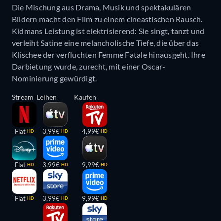
Die Mischung aus Drama, Musik und spektakulären
Bildern macht den Film zu einem cineastischen Rausch.
Kidmans Leistung ist elektrisierend: Sie singt, tanzt und
verleiht Satine eine melancholische Tiefe, die über das
Klischee der verfluchten Femme Fatale hinausgeht. Ihre
Darbietung wurde, zurecht, mit einer Oscar-
Nominierung gewürdigt.
Stream
Leihen
Kaufen
Flat
3,99€
4,99€
HD
HD
HD
Flat
3,99€
9,99€
HD
HD
HD
Flat
3,99€
9,99€
HD
HD
HD