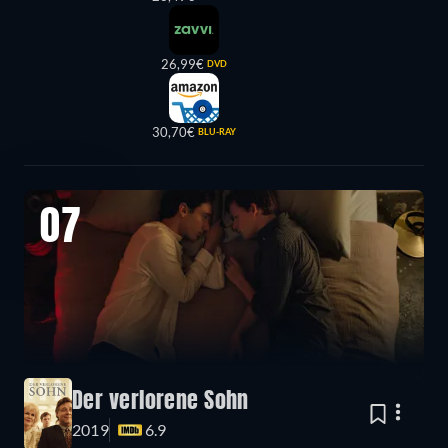
26,99€
DVD
30,70€
BLU-RAY
07
Der verlorene Sohn
2019
6.9