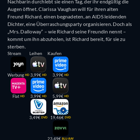
Nachbarin durchlebt sie einen Tag, der ihr endgültig die
Augen öffnet. Clarissa Vaughan will für ihren alten
Freund Richard, einen begnadeten, an AIDS leidenden
Dichter, eine Überraschungsparty organisieren. Doch als
„Mrs. Dalloway“ – wie Richard seine Freundin nennt –
kommt um ihn abzuholen, ist Richard bereit, für sie zu
sterben.
Stream
Leihen
Kaufen
Werbung
3,99€
3,99€
HD
HD
HD
Flat
3,99€
5,99€
HD
HD
HD
3,49€
19,46€
DVD
DVD
23,49€
BLU-RAY