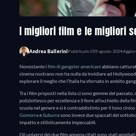
I migliori film e le migliori 
Andrea Ballerini
Pubblicato il
09 agosto 2024
Aggior
Nonostante i
film di gangster americani
abbiano catturato
cinema nostrano non ha nulla da invidiare ad Hollywood. S
esplorare il meglio che l’Italia ha sfornato in ambito gan
Tra i film proposti nella lista ci sono gemme del passato,
poliziottesco per eccellenza e il fiore all’occhiello della f
scuola nel genere e si è contraddistinto per il tono cinic
Gomorra
e
Suburra
sono invece due spaccati del sottobo
impatto e stilisticamente impeccabili.
Gli universi dei due film appena citati sono stati ampliati 