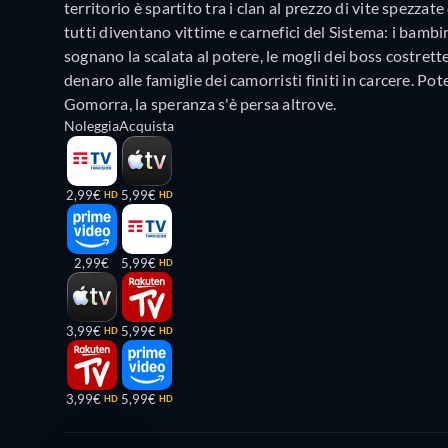
territorio è spartito tra i clan al prezzo di vite spezzat
tutti diventano vittime e carnefici del Sistema: i bambin
sognano la scalata al potere, le mogli dei boss costrett
denaro alle famiglie dei camorristi finiti in carcere. P
Gomorra, la speranza s'è persa altrove.
Noleggia
Acquista
2,99€
5,99€
HD
HD
2,99€
5,99€
HD
3,99€
5,99€
HD
HD
3,99€
5,99€
HD
HD