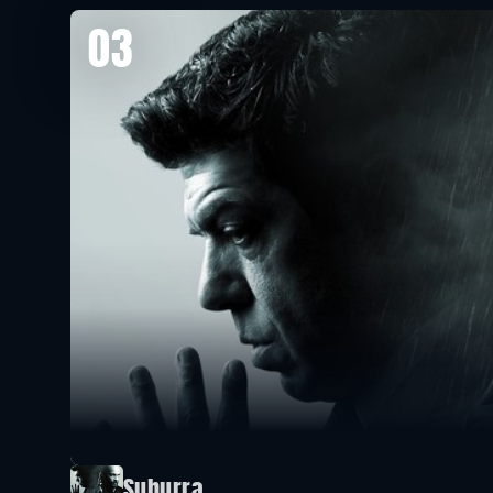
03
Suburra