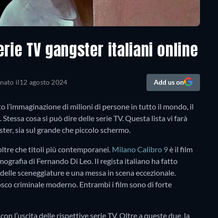
serie TV gangster italiani online
nato il
12 agosto 2024
Add us on
 l’immaginazione di milioni di persone in tutto il mondo, il
tessa cosa si può dire delle serie TV. Questa lista vi farà
gster, sia sul grande che piccolo schermo.
 oltre che titoli più contemporanei.
Milano Calibro 9
è il film
ilmografia di Fernando Di Leo. Il regista italiano ha fatto
o delle sceneggiature e una messa in scena eccezionale.
sco criminale moderno. Entrambi i film sono di forte
con l’uscita delle rispettive serie TV. Oltre a queste due, la