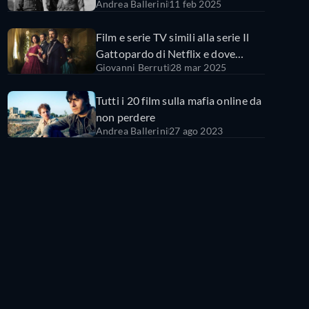
Andrea Ballerini
11 feb 2025
Marinelli da vedere in streaming
Film e serie TV simili alla serie Il
Gattopardo di Netflix e dove
Giovanni Berruti
28 mar 2025
vederli
Tutti i 20 film sulla mafia online da
non perdere
Andrea Ballerini
27 ago 2023