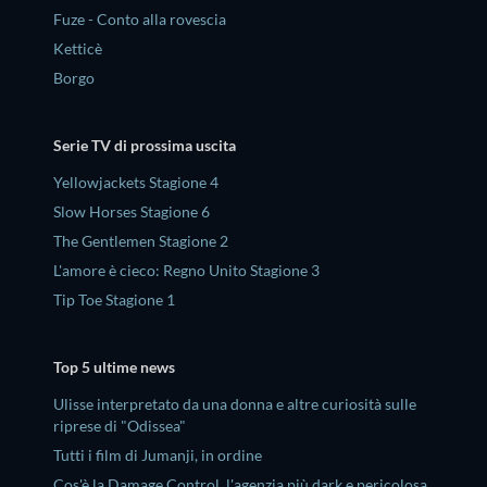
Fuze - Conto alla rovescia
Ketticè
Borgo
Serie TV di prossima uscita
Yellowjackets Stagione 4
Slow Horses Stagione 6
The Gentlemen Stagione 2
L'amore è cieco: Regno Unito Stagione 3
Tip Toe Stagione 1
Top 5 ultime news
Ulisse interpretato da una donna e altre curiosità sulle
riprese di "Odissea"
Tutti i film di Jumanji, in ordine
Cos'è la Damage Control, l'agenzia più dark e pericolosa