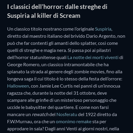
I classici dell’horror: dalle streghe di
Suspiria al killer di Scream
Un classico titolo nostrano come l’originale
Suspiria
,
diretto dal maestro italiano del brivido Dario Argento, non
può che far contenti gli amanti dello splatter, così come
quelli di streghe e magia nera. Si passa poi ai pilastri
dell’horror statunitense quali
La notte dei morti viventi
di
George Romero, un classico intramontabile che ha
spianato la strada al genere degli zombie movies, fino alla
longeva saga il cui titolo è lo stesso della festa dell’orrore:
Halloween
, con Jamie Lee Curtis nei panni di un’innocua
ragazza che, durante la notte del 31 ottobre, deve
scampare alle grinfie di un misterioso personaggio che
uccide le babysitter del quartiere. E come non farsi
mancare un
rewatch
del
Nosferatu
del 1922 diretto da
F.W.Murnau, ora che un
omonimo remake
sta per
approdare in sala? Dagli anni Venti ai giorni nostri, nella