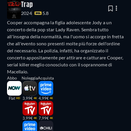
Trap
2024
5.8
Cooper accompagna la figlia adolescente Jody a un
concerto della pop star Lady Raven. Sembra tutto
all'insegna della normalità, ma l'uomo si accorge in fretta
che all'evento sono presenti molte più forze dell'ordine
del necessario. La polizia, infatti, ha organizzato il
concerto appositamente per attirare e catturare Cooper,
serial killer meglio conosciuto con il soprannome di
Macellaio.
Abbo
Noleggia
Acquista
Flat
3,99€
4,99€
HD
4K
4K
3,99€
7,99€
4K
4K