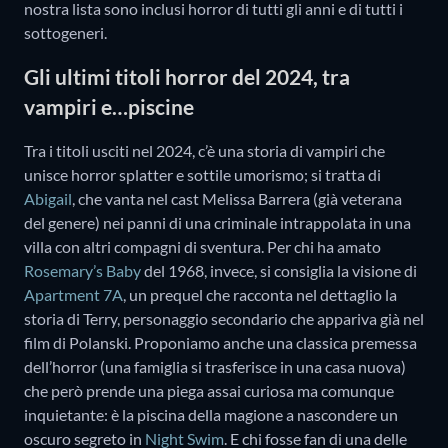
nostra lista sono inclusi horror di tutti gli anni e di tutti i
sottogeneri.
Gli ultimi titoli horror del 2024, tra
vampiri e…piscine
Tra i titoli usciti nel 2024, c’è una storia di vampiri che
unisce horror splatter e sottile umorismo; si tratta di
Abigail
, che vanta nel cast Melissa Barrera (già veterana
del genere) nei panni di una criminale intrappolata in una
villa con altri compagni di sventura. Per chi ha amato
Rosemary’s Baby
del 1968, invece, si consiglia la visione di
Apartment 7A
, un prequel che racconta nel dettaglio la
storia di Terry, personaggio secondario che appariva già nel
film di Polanski. Proponiamo anche una classica premessa
dell’horror (una famiglia si trasferisce in una casa nuova)
che però prende una piega assai curiosa ma comunque
inquietante: è la piscina della magione a nascondere un
oscuro segreto in
Night Swim
. E chi fosse fan di una delle