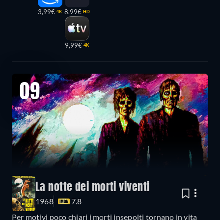
3,99€
8,99€
4K
HD
9,99€
4K
09
La notte dei morti viventi
1968
7.8
Per motivi poco chiari i morti insepolti tornano in vita