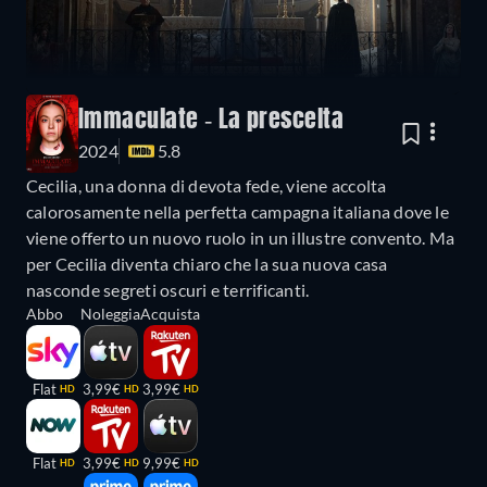
Immaculate - La prescelta
2024
5.8
Cecilia, una donna di devota fede, viene accolta
calorosamente nella perfetta campagna italiana dove le
viene offerto un nuovo ruolo in un illustre convento. Ma
per Cecilia diventa chiaro che la sua nuova casa
nasconde segreti oscuri e terrificanti.
Abbo
Noleggia
Acquista
Flat
3,99€
3,99€
HD
HD
HD
Flat
3,99€
9,99€
HD
HD
HD