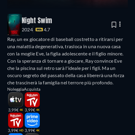
Night Swim
2024
4.7
Ray, un ex giocatore di baseball costretto a ritirarsi per
una malattia degenerativa, trasloca in una nuova casa
con la moglie Eve, la figlia adolescente e il figlio minore.
Con la speranza di tornare a giocare, Ray convince Eve
che la piscina sul retro sarà l'ideale per i figli. Ma un
oscuro segreto del passato della casa libererà una forza
che trascinerà la famiglia nel terrore più profondo.
Noleggia
Acquista
3,99€
3,99€
4K
4K
3,99€
3,99€
HD
4K