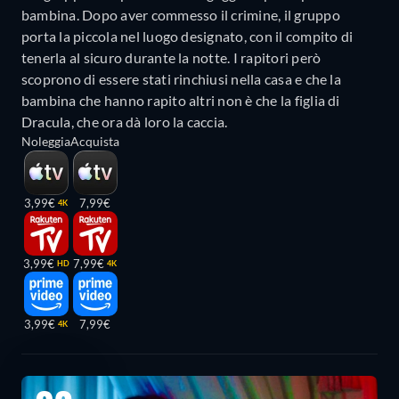
bambina. Dopo aver commesso il crimine, il gruppo
porta la piccola nel luogo designato, con il compito di
tenerla al sicuro durante la notte. I rapitori però
scoprono di essere stati rinchiusi nella casa e che la
bambina che hanno rapito altri non è che la figlia di
Dracula, che ora dà loro la caccia.
Noleggia
Acquista
3,99€
7,99€
4K
3,99€
7,99€
HD
4K
3,99€
7,99€
4K