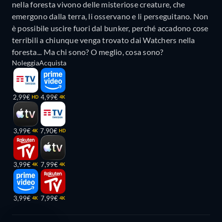
nella foresta vivono delle misteriose creature, che
emergono dalla terra, li osservano e li perseguitano. Non
è possibile uscire fuori dal bunker, perché accadono cose
terribili a chiunque venga trovato dai Watchers nella
foresta... Ma chi sono? O meglio, cosa sono?
Noleggia
Acquista
2,99€
4,99€
HD
4K
3,99€
7,90€
4K
HD
3,99€
7,99€
4K
4K
3,99€
7,99€
4K
4K