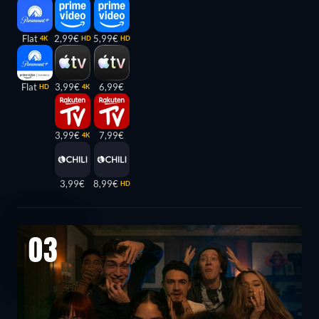
Flat
2,99€
5,99€
4K
HD
HD
Flat
3,99€
6,99€
HD
4K
3,99€
7,99€
4K
3,99€
8,99€
HD
03