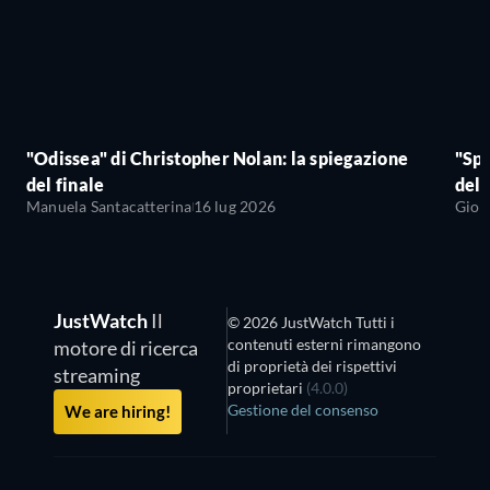
"Odissea" di Christopher Nolan: la spiegazione
"Sp
del finale
del 
Manuela Santacatterina
16 lug 2026
Giov
JustWatch
Il
© 2026 JustWatch Tutti i
contenuti esterni rimangono
motore di ricerca
di proprietà dei rispettivi
streaming
proprietari
(4.0.0)
Gestione del consenso
We are hiring!