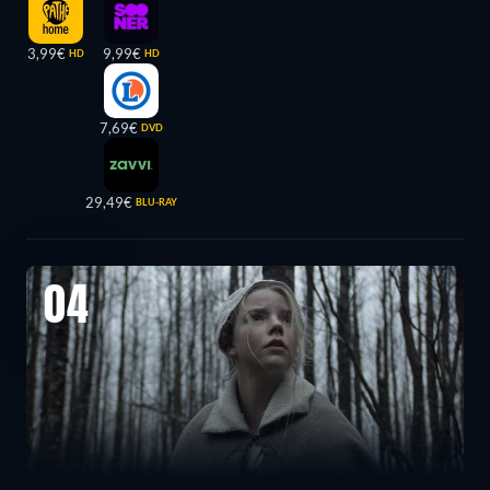
3,99€
9,99€
HD
HD
7,69€
DVD
29,49€
BLU-RAY
04