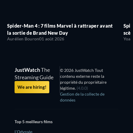
Spider-Man 4 : 7 films Marvel à rattraper avant
Spid
la sortie de Brand New Day
scèn
Aurélien Bouron
01 août 2026
Yoan
JustWatch
The
© 2026 JustWatch Tout
contenu externe reste la
Streaming Guide
propriété du propriétaire
We are hiring!
légitime.
(4.0.0)
Gestion de la collecte de
données
Top 5 meilleurs films
L'Odyssée