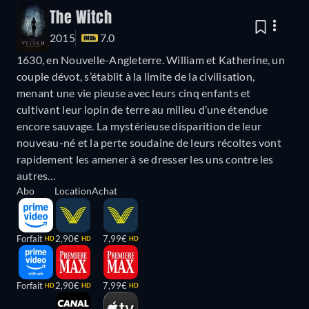
The Witch
2015
7.0
1630, en Nouvelle-Angleterre. William et Katherine, un
couple dévot, s’établit à la limite de la civilisation,
menant une vie pieuse avec leurs cinq enfants et
cultivant leur lopin de terre au milieu d’une étendue
encore sauvage. La mystérieuse disparition de leur
nouveau-né et la perte soudaine de leurs récoltes vont
rapidement les amener à se dresser les uns contre les
autres…
Abo
Location
Achat
Forfait
2,90€
7,99€
HD
HD
HD
Forfait
2,90€
7,99€
HD
HD
HD