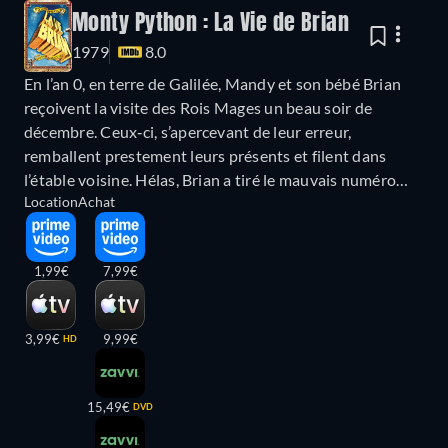
Monty Python : La Vie de Brian
1979
8.0
En l’an 0, en terre de Galilée, Mandy et son bébé Brian
reçoivent la visite des Rois Mages un beau soir de
décembre. Ceux‐ci, s’apercevant de leur erreur,
remballent prestement leurs présents et filent dans
l’étable voisine. Hélas, Brian a tiré le mauvais numéro…
Location
Achat
1,99€
7,99€
3,99€
9,99€
HD
15,49€
DVD