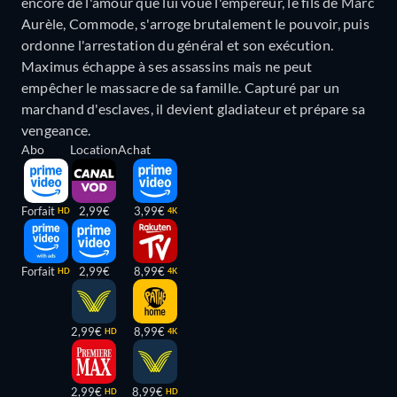
encore de l'amour que lui voue l'empereur, le fils de Marc
Aurèle, Commode, s'arroge brutalement le pouvoir, puis
ordonne l'arrestation du général et son exécution.
Maximus échappe à ses assassins mais ne peut
empêcher le massacre de sa famille. Capturé par un
marchand d'esclaves, il devient gladiateur et prépare sa
vengeance.
Abo
Location
Achat
Forfait
2,99€
3,99€
HD
4K
Forfait
2,99€
8,99€
HD
4K
2,99€
8,99€
HD
4K
2,99€
8,99€
HD
HD