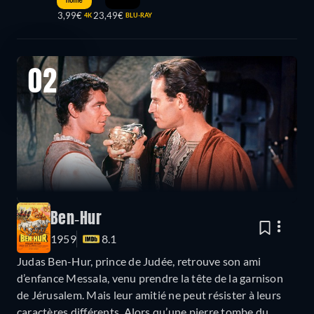
3,99€
23,49€
4K
BLU-RAY
02
Ben-Hur
1959
8.1
Judas Ben-Hur, prince de Judée, retrouve son ami
d’enfance Messala, venu prendre la tête de la garnison
de Jérusalem. Mais leur amitié ne peut résister à leurs
caractères différents. Alors qu’une pierre tombe du