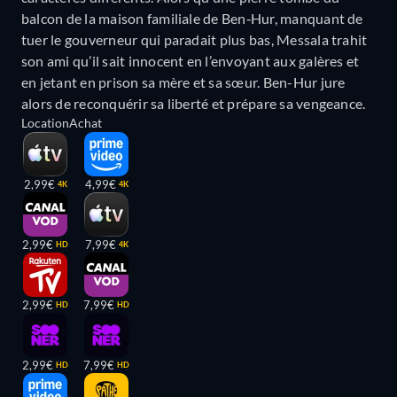
balcon de la maison familiale de Ben‐Hur, manquant de
tuer le gouverneur qui paradait plus bas, Messala trahit
son ami qu’il sait innocent en l’envoyant aux galères et
en jetant en prison sa mère et sa sœur. Ben-Hur jure
alors de reconquérir sa liberté et prépare sa vengeance.
Location
Achat
2,99€
4,99€
4K
4K
2,99€
7,99€
HD
4K
2,99€
7,99€
HD
HD
2,99€
7,99€
HD
HD