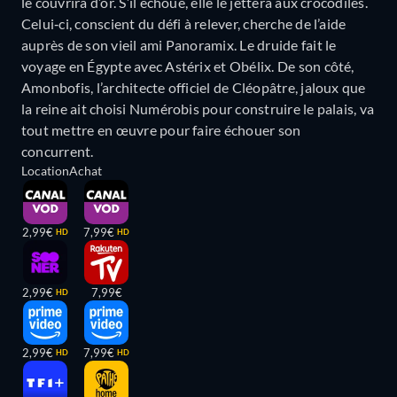
le couvrira d’or. S’il échoue, elle le jettera aux crocodiles.
Celui‐ci, conscient du défi à relever, cherche de l’aide
auprès de son vieil ami Panoramix. Le druide fait le
voyage en Égypte avec Astérix et Obélix. De son côté,
Amonbofis, l’architecte officiel de Cléopâtre, jaloux que
la reine ait choisi Numérobis pour construire le palais, va
tout mettre en œuvre pour faire échouer son
concurrent.
Location
Achat
2,99€
7,99€
HD
HD
2,99€
7,99€
HD
2,99€
7,99€
HD
HD