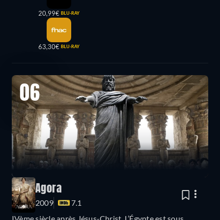
20,99€
BLU-RAY
63,30€
BLU-RAY
06
Agora
2009
7.1
IVème siècle après Jésus-Christ. L’Égypte est sous