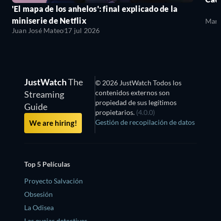
'El mapa de los anhelos': final explicado de la
miniserie de Netflix
Mari
Juan José Mateo
17 jul 2026
JustWatch
The
© 2026 JustWatch Todos los
contenidos externos son
Streaming
propiedad de sus legítimos
Guide
propietarios.
(4.0.0)
Gestión de recopilación de datos
We are hiring!
Top 5 Películas
Proyecto Salvación
Obsesión
La Odisea
Las ovejas detectives