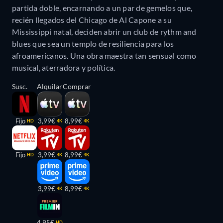
partida doble, encarnando a un par de gemelos que,
recién llegados del Chicago de Al Capone a su
Mississippi natal, deciden abrir un club de rythm and
blues que sea un templo de resiliencia para los
afroamericanos. Una obra maestra tan sensual como
musical, aterradora y política.
Susc.
Alquilar
Comprar
Fijo
3,99€
8,99€
HD
4K
4K
Fijo
3,99€
8,99€
HD
4K
4K
3,99€
8,99€
4K
4K
4,95€
HD