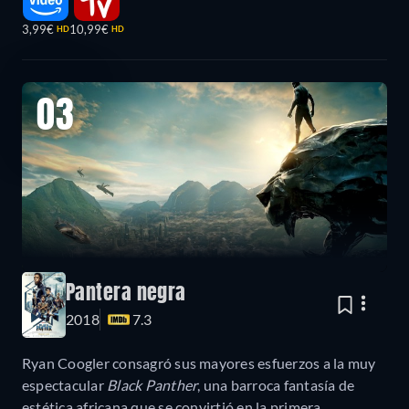
3,99€
10,99€
HD
HD
03
Pantera negra
2018
7.3
Ryan Coogler consagró sus mayores esfuerzos a la muy
espectacular
Black Panther
, una barroca fantasía de
estética africana que se convirtió en la primera