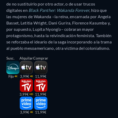
de no sustituirlo por otro actor, o de usar trucos
digitales en
Black Panther: Wakanda Forever
, hizo que
las mujeres de Wakanda –la reina, encarnada por Angela
Basset, Letitia Wright, Dani Gurira, Florence Kasumba y,
por supuesto, Lupita Nyong’o– cobraran mayor
protagonismo, hasta la reivindicación feminista. También
se reforzaba el ideario de la saga incorporando a la trama
al pueblo mesoamericano, otra víctima del colonialismo.
Susc.
Alquilar
Comprar
Fijo
3,99€
11,99€
4K
4K
3,99€
11,99€
HD
3,99€
11,99€
4K