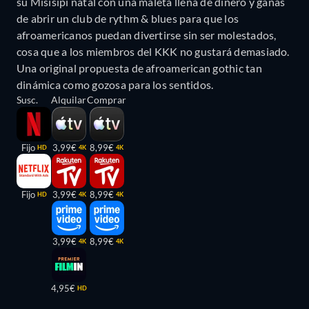
su Misisipi natal con una maleta llena de dinero y ganas
de abrir un club de rythm & blues para que los
afroamericanos puedan divertirse sin ser molestados,
cosa que a los miembros del KKK no gustará demasiado.
Una original propuesta de afroamerican gothic tan
dinámica como gozosa para los sentidos.
Susc.
Alquilar
Comprar
Fijo
3,99€
8,99€
HD
4K
4K
Fijo
3,99€
8,99€
HD
4K
4K
3,99€
8,99€
4K
4K
4,95€
HD