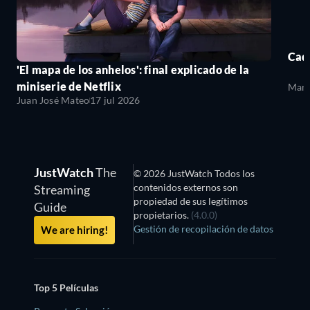
Cada
'El mapa de los anhelos': final explicado de la
miniserie de Netflix
Mari
Juan José Mateo
17 jul 2026
JustWatch
The
© 2026 JustWatch Todos los
contenidos externos son
Streaming
propiedad de sus legítimos
Guide
propietarios.
(4.0.0)
Gestión de recopilación de datos
We are hiring!
Top 5 Películas