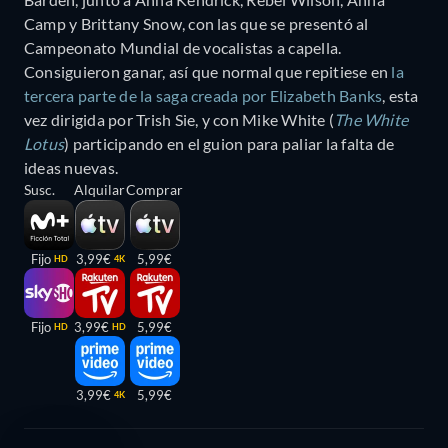
Camp y Brittany Snow, con las que se presentó al
Campeonato Mundial de vocalistas a capella.
Consiguieron ganar, así que normal que repitiese en
la
tercera parte de la saga creada por Elizabeth Banks
, esta
vez dirigida por Trish Sie, y con Mike White (
The White
Lotus
) participando en el guion para paliar la falta de
ideas nuevas.
Susc.
Alquilar
Comprar
Fijo
3,99€
5,99€
HD
4K
Fijo
3,99€
5,99€
HD
HD
3,99€
5,99€
4K