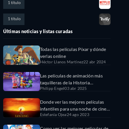
1 título
1 título
Últimas noticias y listas curadas
Todas las películas Píxar y dónde
verlas online
Héctor Llanos Martínez
22 abr 2024
Las películas de animación más
taquilleras de la Historia
Philipp Engel
03 abr 2025
disponibles online
Donde ver las mejores películas
infantiles para una noche de cine
Estefania Ojea
24 ago 2023
en familia
Como ver las mejores películas de