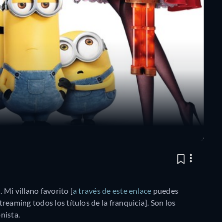
 Mi villano favorito [
a través de este enlace
puedes
eaming todos los títulos de la franquicia]. Son los
nista.