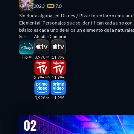
2023
7.0
Sin duda alguna, en Disney / Pixar intentaron emular e
Elemental. Personajes que se identifican cada uno con u
básico es cada uno de ellos un elemento de la naturaleza
Susc.
Alquilar
Comprar
Fijo
3,99€
11,99€
4K
4K
3,99€
11,99€
HD
3,99€
11,99€
4K
02