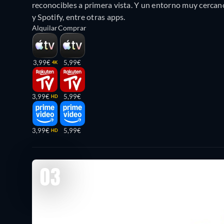
reconocibles a primera vista. Y un entorno muy cercan
y Spotify, entre otras apps.
Alquilar
Comprar
3,99€
5,99€
4K
3,99€
5,99€
HD
3,99€
5,99€
HD
03