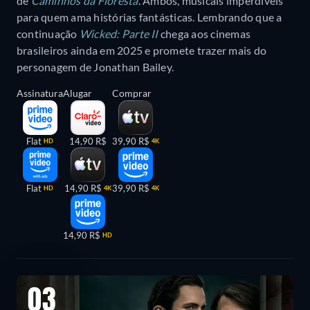
de
Caminhos da Floresta
. Ambos, musicais imperdíveis
para quem ama histórias fantásticas. Lembrando que a
continuação
Wicked: Parte II
chega aos cinemas
brasileiros ainda em 2025 e promete trazer mais do
personagem de Jonathan Bailey.
Assinatura
Alugar
Comprar
Flat
14,90 R$
39,90 R$
HD
4K
Flat
14,90 R$
39,90 R$
HD
4K
4K
14,90 R$
HD
03