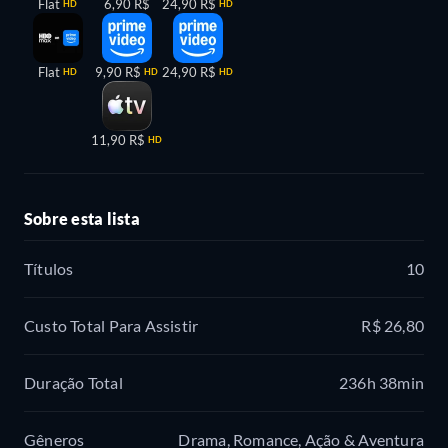
Flat
6,90 R$
24,90 R$
HD
HD
Flat
9,90 R$
24,90 R$
HD
HD
HD
11,90 R$
HD
Sobre esta lista
Títulos
10
Custo Total Para Assistir
R$ 26,80
Duração Total
236h 38min
Gêneros
Drama, Romance, Ação & Aventura