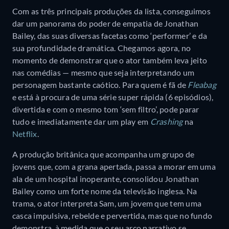
Com as três principais produções da lista, conseguimos
dar um panorama do poder de empatia de Jonathan
Bailey, das suas diversas facetas como ‘performer’ e da
sua profundidade dramática. Chegamos agora, no
momento de demonstrar que o ator também leva jeito
nas comédias — mesmo que seja interpretando um
personagem bastante caótico. Para quem é fã de
Fleabag
e está à procura de uma série super rápida (6 episódios),
divertida e com o mesmo tom ‘sem filtro’, pode parar
tudo e imediatamente dar um play em
Crashing
na
Netflix
.
A produção britânica que acompanha um grupo de
jovens que, com a grana apertada, passa a morar em uma
ala de um hospital inoperante, consolidou Jonathan
Bailey como um forte nome da televisão inglesa. Na
trama, o ator interpreta Sam, um jovem que tem uma
casca impulsiva, rebelde e pervertida, mas que no fundo
demonstra, à medida que o seu arco narrativo se