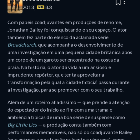
2013
8.3
Com papéis coadjuvantes em produções de renome,
Jonathan Bailey foi conquistando o seu espaço. O ator
também fez parte do elenco da aclamada série
Broadchurch
, que acompanha o desenvolvimento de
uma investigação em uma pequena cidade britânica após
um corpo de um garoto ser encontrado na costa da
praia. Na história, o ator dá vida a um ansioso e
imprudente repórter, que tenta aproveitar a
transformação pela qual a ‘cidade fictícia’ passa durante
a investigação, para se promover com o seu trabalho.
Além de um roteiro afiadíssimo — que prende a atenção
do espectador do início ao fim com uma trama e
ambiência típicas de uma boa série de suspense como
Big Little Lies
— a produção conta também com
performances memoráveis, não só do coadjuvante Bailey
(que entrega uma atuação pulsante e vigorosa), como