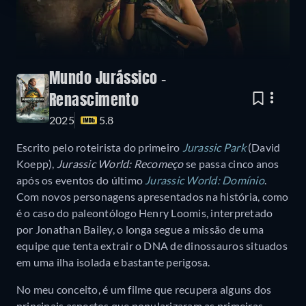
Mundo Jurássico -
Renascimento
2025
5.8
Escrito pelo roteirista do primeiro
Jurassic Park
(David
Koepp),
Jurassic World: Recomeço
se passa cinco anos
após os eventos do último
Jurassic World: Domínio
.
Com novos personagens apresentados na história, como
é o caso do paleontólogo Henry Loomis, interpretado
por Jonathan Bailey, o longa segue a missão de uma
equipe que tenta extrair o DNA de dinossauros situados
em uma ilha isolada e bastante perigosa.
No meu conceito, é um filme que recupera alguns dos
principais aspectos que popularizaram as primeiras