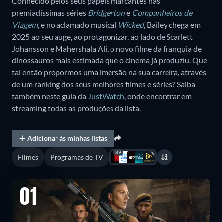
Conhecido pelos seus papéis marcantes nas
premiadíssimas séries
Bridgerton
e
Companheiros de
Viagem
, e no aclamado musical
Wicked
, Bailey chega em
2025 ao seu auge, ao protagonizar, ao lado de Scarlett
Johansson e Mahershala Ali, o novo filme da franquia de
dinossauros mais estimada que o cinema já produziu. Que
tal então propormos uma imersão na sua carreira, através
de um ranking dos seus melhores filmes e séries? Saiba
também neste guia da
JustWatch
, onde encontrar em
streaming todas as produções da lista.
Adicionar às minhas listas
89
Filmes
Programas de TV
01