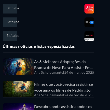
3 títulos
3 títulos
3 títulos
Últimas notícias e listas especializadas
As 8 Melhores Adaptações da
Branca de Neve Para Assistir Em
Ana Scheidemantel
24 de mar. de 2025
Streaming
Filmes que você precisa assistir se
você ama os filmes de Paddington
Ana Scheidemantel
24 de fev. de 2025
Descubra onde assistir a todos os