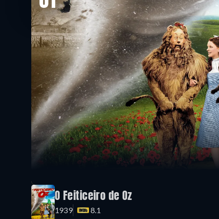
01
O Feiticeiro de Oz
1939
8.1