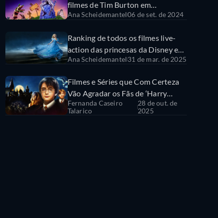
filmes de Tim Burton em
Ana Scheidemantel
06 de set. de 2024
streaming
Ranking de todos os filmes live-
action das princesas da Disney e
Ana Scheidemantel
31 de mar. de 2025
onde assistir a cada um em
streaming
Filmes e Séries que Com Certeza
Vão Agradar os Fãs de ‘Harry
Fernanda Caseiro
28 de out. de
Potter’
Talarico
2025