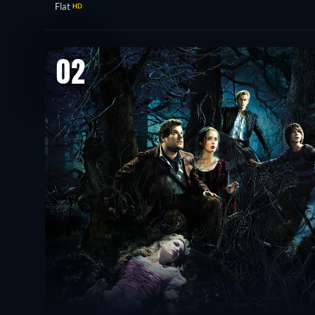
Flat
HD
02