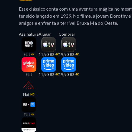
Esse clássico conta com uma aventura mágica no mesm
ter sido lançado em 1939. No filme, a jovem Dorothy 
amigos e enfrenta a terrível Bruxa Má do Oeste.
Assinatura
Alugar
Comprar
Flat
11,90 R$
19,90 R$
4K
4K
4K
Flat
11,90 R$
19,90 R$
4K
4K
Flat
HD
Flat
4K