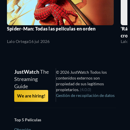
Spider-Man: Todas las películas en orden
‘Ráp
cro
Lalo Ortega
16 jul 2026
Lalo
JustWatch
The
© 2026 JustWatch Todos los
contenidos externos son
Streaming
propiedad de sus legítimos
Guide
propietarios.
(4.0.0)
Gestión de recopilación de datos
We are hiring!
Top 5 Películas
Obsesión