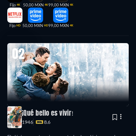
Fijo
50,00 MXN
99,00 MXN
4K
4K
4K
Fijo
50,00 MXN
99,00 MXN
HD
HD
4K
02
¡Qué bello es vivir!
1946
8.6