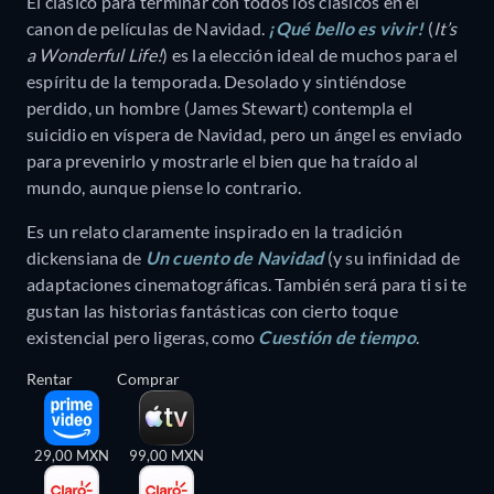
El clásico para terminar con todos los clásicos en el
canon de películas de Navidad.
¡Qué bello es vivir!
(
It’s
a Wonderful Life!
) es la elección ideal de muchos para el
espíritu de la temporada. Desolado y sintiéndose
perdido, un hombre (James Stewart) contempla el
suicidio en víspera de Navidad, pero un ángel es enviado
para prevenirlo y mostrarle el bien que ha traído al
mundo, aunque piense lo contrario.
Es un relato claramente inspirado en la tradición
dickensiana de
Un cuento de Navidad
(y su infinidad de
adaptaciones cinematográficas. También será para ti si te
gustan las historias fantásticas con cierto toque
existencial pero ligeras, como
Cuestión de tiempo
.
Rentar
Comprar
29,00 MXN
99,00 MXN