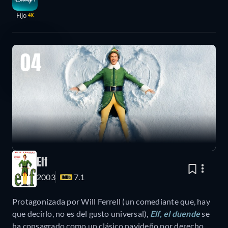
Fijo
4K
04
Elf
2003
7.1
Protagonizada por Will Ferrell (un comediante que, hay
que decirlo, no es del gusto universal),
Elf, el duende
se
ha consagrado como un clásico navideño por derecho