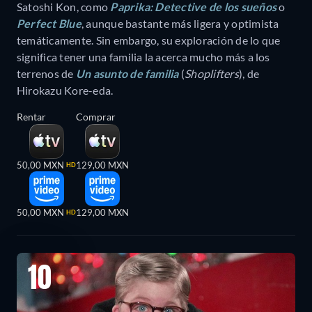
Satoshi Kon, como
Paprika: Detective de los sueños
o
Perfect Blue
, aunque bastante más ligera y optimista
temáticamente. Sin embargo, su exploración de lo que
significa tener una familia la acerca mucho más a los
terrenos de
Un asunto de familia
(
Shoplifters
), de
Hirokazu Kore-eda.
Rentar
Comprar
50,00 MXN
129,00 MXN
HD
50,00 MXN
129,00 MXN
HD
10