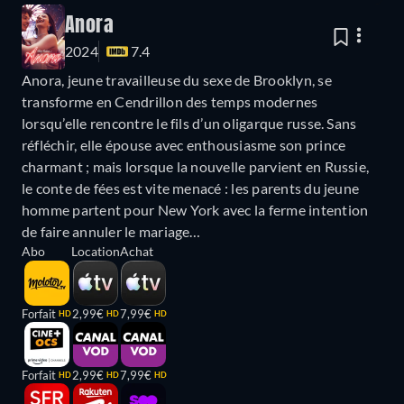
Anora
2024
7.4
Anora, jeune travailleuse du sexe de Brooklyn, se
transforme en Cendrillon des temps modernes
lorsqu’elle rencontre le fils d’un oligarque russe. Sans
réfléchir, elle épouse avec enthousiasme son prince
charmant ; mais lorsque la nouvelle parvient en Russie,
le conte de fées est vite menacé : les parents du jeune
homme partent pour New York avec la ferme intention
de faire annuler le mariage…
Abo
Location
Achat
Forfait
2,99€
7,99€
HD
HD
HD
Forfait
2,99€
7,99€
HD
HD
HD