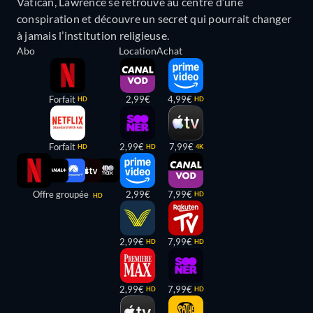
Vatican, Lawrence se retrouve au centre d’une
conspiration et découvre un secret qui pourrait changer
à jamais l’institution religieuse.
Abo
Location
Achat
Forfait
2,99€
4,99€
HD
HD
Forfait
2,99€
7,99€
HD
HD
4K
Offre groupée
2,99€
7,99€
HD
HD
2,99€
7,99€
HD
HD
2,99€
7,99€
HD
HD