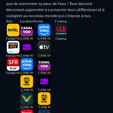
que de surmonter sa peur de l'eau ! Tous devront
désormais apprendre à surmonter leurs différences et à
s’adapter au nouveau monde qui s’impose à eux.
Abo
Location
Achat
Cinéma
Forfait
2,99€
5,99€
Cinéma
HD
HD
HD
Forfait
2,99€
7,99€
HD
HD
HD
Forfait
2,99€
7,99€
HD
HD
HD
2,99€
7,99€
4K
HD
2,99€
7,99€
HD
4K