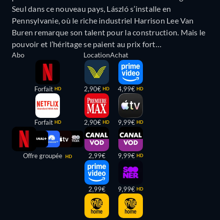
Seul dans ce nouveau pays, László s’installe en
Pennsylvanie, où le riche industriel Harrison Lee Van
Buren remarque son talent pour la construction. Mais le
pouvoir et l’héritage se paient au prix fort…
Abo
Location
Achat
Forfait
2,90€
4,99€
HD
HD
HD
Forfait
2,90€
9,99€
HD
HD
HD
Offre groupée
2,99€
9,99€
HD
HD
2,99€
9,99€
HD