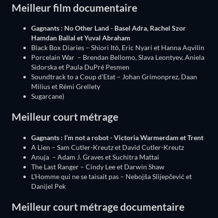
Meilleur film documentaire
Gagnants : No Other Land - Basel Adra, Rachel Szor
Hamdan Ballal et Yuval Abraham
Black Box Diaries – Shiori Itō, Eric Nyari et Hanna Aqvilin
Porcelain War – Brendan Bellomo, Slava Leontyev, Aniela
Sidorska et Paula DuPré Pesmen
Soundtrack to a Coup d'Etat – Johan Grimonprez, Daan
Milius et Rémi Grellety
Sugarcane)
Meilleur court métrage
Gagnants : I’m not a robot - Victoria Warmerdam et Trent
A Lien – Sam Cutler-Kreutz et David Cutler-Kreutz
Anuja – Adam J. Graves et Suchitra Mattai
The Last Ranger – Cindy Lee et Darwin Shaw
L'Homme qui ne se taisait pas – Nebojša Slijepčević et
Danijel Pek
Meilleur court métrage documentaire