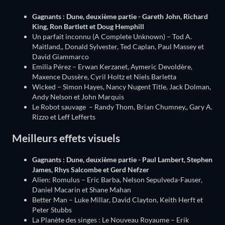
Gagnants : Dune, deuxième partie - Gareth John, Richard
King, Ron Bartlett et Doug Hemphill
Un parfait inconnu (A Complete Unknown) – Tod A.
Maitland,, Donald Sylvester, Ted Caplan, Paul Massey et
David Giammarco
Emilia Pérez – Erwan Kerzanet, Aymeric Devoldère,
Maxence Dussère, Cyril Holtz et Niels Barletta
Wicked – Simon Hayes, Nancy Nugent Title, Jack Dolman,
Andy Nelson et John Marquis
Le Robot sauvage – Randy Thom, Brian Chumney,, Gary A.
Rizzo et Leff Lefferts
Meilleurs effets visuels
Gagnants : Dune, deuxième partie - Paul Lambert, Stephen
James, Rhys Salcombe et Gerd Nefzer
Alien: Romulus – Eric Barba, Nelson Sepulveda-Fauser,
Daniel Macarin et Shane Mahan
Better Man – Luke Millar, David Clayton, Keith Herft et
Peter Stubbs
La Planète des singes : Le Nouveau Royaume – Erik