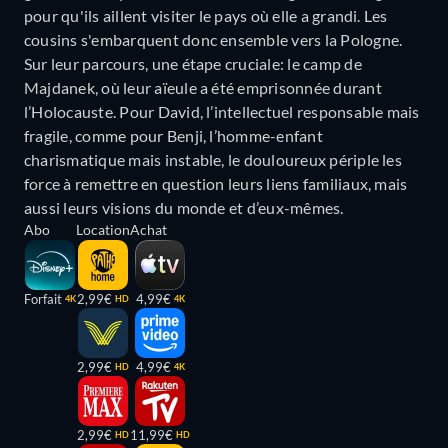
pour qu'ils aillent visiter le pays où elle a grandi. Les
cousins s'embarquent donc ensemble vers la Pologne.
Sur leur parcours, une étape cruciale: le camp de
Majdanek, où leur aïeule a été emprisonnée durant
l’Holocauste. Pour David, l’intellectuel responsable mais
fragile, comme pour Benji, l’homme-enfant
charismatique mais instable, le douloureux périple les
force à remettre en question leurs liens familiaux, mais
aussi leurs visions du monde et d’eux-mêmes.
Abo
Location
Achat
Forfait
2,99€
4,99€
4K
HD
4K
2,99€
4,99€
HD
4K
2,99€
11,99€
HD
HD