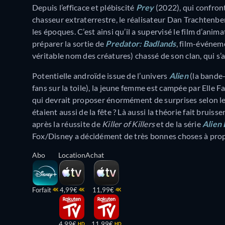
Depuis l’efficace et plébiscité
Prey
(2022), qui confron
chasseur extraterrestre, le réalisateur Dan Trachtenber
les époques. C’est ainsi qu’il a supervisé le film d’ani
préparer la sortie de
Predator: Badlands
, film-événem
véritable nom des créatures) chassé de son clan, qui s’a
Potentielle androïde issue de l’univers
Alien
(la bande-
fans sur la toile), la jeune femme est campée par Elle F
qui devrait proposer énormément de surprises selon le 
étaient aussi de la fête ? Là aussi la théorie fait bruis
après la réussite de
Killer of Killers
et de la série
Alien 
Fox/Disney a décidément de très bonnes choses à prop
Abo
Location
Achat
Forfait
4,99€
11,99€
4K
4K
4K
4,99€
11,99€
HD
HD