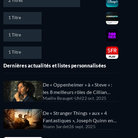
2 Titres
1 Titre
1 Titre
1 Titre
Dernières actualités et listes personnalisées
De « Oppenheimer » à « Steve » :
les 8 meilleurs rôles de Cillian
Maëlle Beauget-Uhl
22 oct. 2025
Murphy
De « Stranger Things » aux « 4
Fantastiques », Joseph Quinn en
Yoann Sardet
26 sept. 2025
10 rôles !