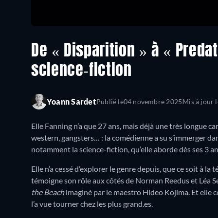
De « Disparition » à « Preda
science-fiction
Yoann Sardet
Publié le
04 novembre 2025
Mis à jour l
Elle Fanning n’a que 27 ans, mais déjà une très longue ca
western, gangsters… : la comédienne a su s’immerger dans
notamment la science-fiction, qu’elle aborde dès ses 3 an
Elle n’a cessé d’explorer le genre depuis, que ce soit à 
témoigne son rôle aux côtés de Norman Reedus et Léa S
the Beach
imaginé par le maestro Hideo Kojima. Et elle c
l’a vue tourner chez les plus grand.es.