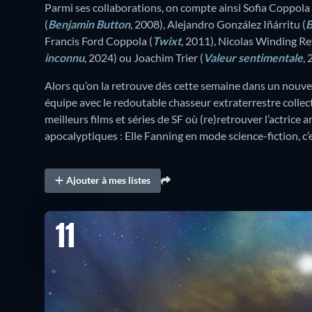
Parmi ses collaborations, on compte ainsi Sofia Coppola 
(
Benjamin Button
, 2008), Alejandro González Iñárritu (
B
Francis Ford Coppola (
Twixt
, 2011), Nicolas Winding Re
inconnu
, 2024) ou Joachim Trier (
Valeur sentimentale
,
Alors qu’on la retrouve dès cette semaine dans un nouve
équipe avec le redoutable chasseur extraterrestre collec
meilleurs films et séries de SF où (re)retrouver l’actrice 
apocalyptiques : Elle Fanning en mode science-fiction, c’
Ajouter à mes listes
11