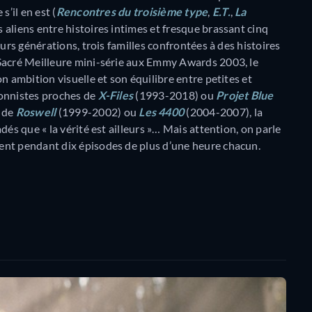
’il en est (
Rencontres du troisième type
,
E.T.
,
La
s aliens entre histoires intimes et fresque brassant cinq
eurs générations, trois familles confrontées à des histoires
 Sacré Meilleure mini-série aux Emmy Awards 2003, le
n ambition visuelle et son équilibre entre petites et
ionnistes proches de
X-Files
(1993-2018) ou
Projet Blue
 de
Roswell
(1999-2002) ou
Les 4400
(2004-2007), la
és que « la vérité est ailleurs »… Mais attention, on parle
ent pendant dix épisodes de plus d’une heure chacun.