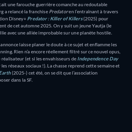
tait une farouche guerrière comanche au redoutable
g a relancé la franchise
Predator
en l’entraînant à travers
mation Disney+
Predator : Killer of Killers
(2025) pour
ent de cet automne 2025. On y suit un jeune Yautja (le
llie avec une alliée improbable sur une planète hostile.
annonce laisse planer le doute à ce sujet et enflamme les
anning. Rien n’a encore réellement filtré sur ce nouvel opus,
réalisateur (et si les envahisseurs de
Independence Day
ser les réseaux sociaux !). La chasse reprend cette semaine et
Earth
(2025-) cet été, on se dit que l’association
oser dans la SF.