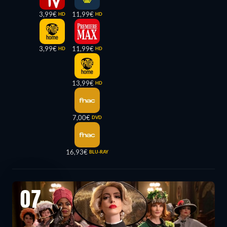
3,99€
11,99€
HD
HD
3,99€
11,99€
HD
HD
13,99€
HD
7,00€
DVD
16,93€
BLU-RAY
07