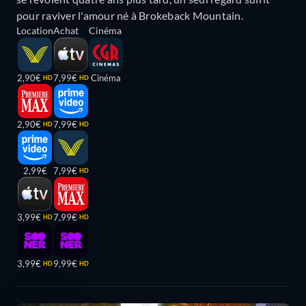
pour raviver l'amour né à Brokeback Mountain.
Location
Achat
Cinéma
2,90€
7,99€
Cinéma
HD
HD
2,90€
7,99€
HD
HD
2,99€
7,99€
HD
3,99€
7,99€
HD
HD
3,99€
9,99€
HD
HD