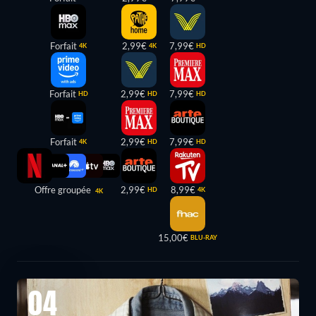
Forfait
2,99€
7,99€
4K
4K
HD
Forfait
2,99€
7,99€
HD
HD
HD
Forfait
2,99€
7,99€
4K
HD
HD
Offre groupée
2,99€
8,99€
HD
4K
4K
15,00€
BLU-RAY
04