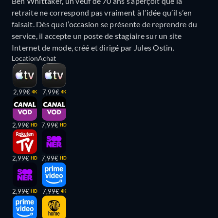
Ben Whittaker, un veuf de 70 ans s’aperçoit que la
retraite ne correspond pas vraiment à l’idée qu’il s’en
faisait. Dès que l’occasion se présente de reprendre du
service, il accepte un poste de stagiaire sur un site
Internet de mode, créé et dirigé par Jules Ostin.
Location
Achat
2,99€
7,99€
4K
4K
2,99€
7,99€
HD
HD
2,99€
7,99€
HD
HD
2,99€
7,99€
HD
4K