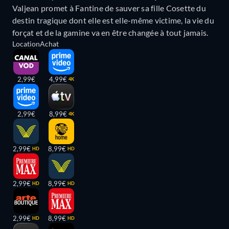
Valjean promet à Fantine de sauver sa fille Cosette du
destin tragique dont elle est elle-même victime, la vie du
forçat et de la gamine va en être changée à tout jamais.
Location
Achat
2,99€
4,99€
4K
2,99€
8,99€
4K
2,99€
8,99€
HD
HD
2,99€
8,99€
HD
HD
2,99€
8,99€
HD
HD