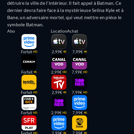
détruire la ville de l'intérieur. Il fait appel à Batman. Ce
dernier devra faire face à la mystérieuse Selina Kyle et à
Bane, un adversaire mortel, qui veut mettre en pièce le
symbole Batman.
Abo
Location
Achat
Forfait
2,99€
7,99€
HD
4K
4K
Forfait
2,99€
7,99€
4K
HD
HD
Forfait
2,99€
7,99€
HD
4K
HD
Forfait
2,99€
7,99€
HD
HD
4K
Forfait
2,99€
7,99€
HD
4K
4K