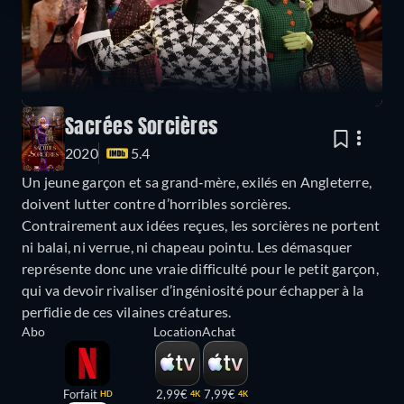
Sacrées Sorcières
2020
5.4
Un jeune garçon et sa grand‐mère, exilés en Angleterre,
doivent lutter contre d’horribles sorcières.
Contrairement aux idées reçues, les sorcières ne portent
ni balai, ni verrue, ni chapeau pointu. Les démasquer
représente donc une vraie difficulté pour le petit garçon,
qui va devoir rivaliser d’ingéniosité pour échapper à la
perfidie de ces vilaines créatures.
Abo
Location
Achat
Forfait
2,99€
7,99€
HD
4K
4K