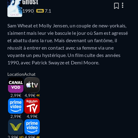
Ghost
1990
7.1
Sam Wheat et Molly Jensen, un couple de new-yorkais,
s’aiment mais leur vie bascule le jour où Sam est agressé
et abattu dans la rue. Mais devenant un fantôme, il
réussit à entrer en contact avec sa femme via une
voyante un peu hystérique. Un film culte des années
1990, avec Patrick Swayze et Demi Moore.
Location
Achat
2,99€
4,99€
4K
2,99€
4,99€
2,99€
4,99€
HD
4K