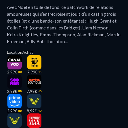
Avec Noël en toile de fond, ce patchwork de relations
amoureuses qui s’entrecroisent jouit d’un casting trois
étoiles (et d’une bande-son entêtante) : Hugh Grant et
Colin Firth (comme dans les Bridget), Liam Neeson,
Keira Knightley, Emma Thompson, Alan Rickman, Martin
Freeman, Billy Bob Thornton…
Location
Achat
2,99€
7,99€
HD
4K
2,99€
7,99€
HD
HD
2,99€
8,99€
HD
HD