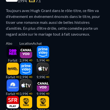
1994
7.1
Toujours avec Hugh Grant dans le rôle-titre, ce film va
d’événement en événement énoncés dans le titre, pour
tisser une romance mais aussi de belles histoires
d’amitiés. En plus d’être drôle, cette comédie porte un
regard acide sur le mariage tout à fait savoureux.
Abo
Location
Achat
Forfait
2,99€
5,99€
HD
HD
Forfait
2,99€
9,99€
HD
HD
HD
Forfait
3,99€
9,99€
HD
HD
HD