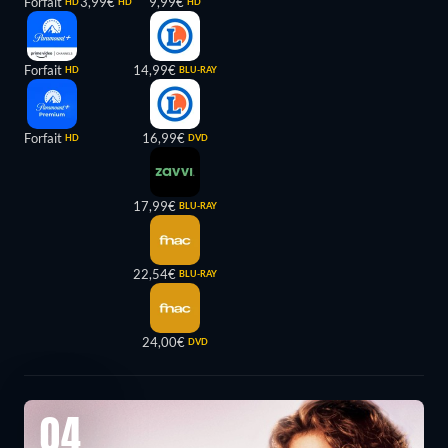
Forfait
3,99€
9,99€
HD
HD
HD
Forfait
14,99€
HD
BLU-RAY
Forfait
16,99€
HD
DVD
17,99€
BLU-RAY
22,54€
BLU-RAY
24,00€
DVD
04