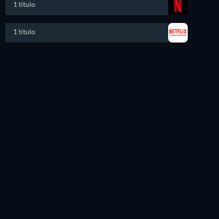
1 título
1 título