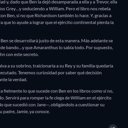
dad y, dado que Ben la dejó desamparada a ella y a Trevor, ella
los Grey…y seduciendo a William. Pero el libro nos rebela
n Ben, si no que Richardson también lo hace. Y, gracias a
a que lo ayude a lograr que el ejército continental pierda la
 Ben se desarrollará justo de esta manera. Más adelante se
e de bando…y que Amaranthus lo sabía todo. Por supuesto,
hn con este secreto.
va a su sobrino, traicionaría a su Rey y su familia quedaría
 ejecutado. Tenemos curiosidad por saber qué decisión
ante la verdad.
fielmente lo que sucede con Ben en los libros como si no,
. Servirá para romper la fe ciega de William en el ejército
o que sucedió con Jane—, obligándolo a cuestionar su
su padre, Jamie, ya conoce.