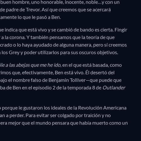
 buen hombre, uno honorable, inocente, noble…y con un
r de padre de Trevor. Así que creemos que se acercará
tamente lo que le pasó a Ben.
 indica que está vivo y se cambió de bando es cierta. Fingir
r a la corona. Y también pensamos que la teoría de que
ucrado o lo haya ayudado de alguna manera, pero sí creemos
a los Grey y poder utilizarlos para sus oscuros objetivos.
ile a las abejas que me he ido
, en el que está basada, como
rimos que, efectivamente, Ben está vivo. Él desertó del
ve bajo el nombre falso de Benjamin Tolliver—que puede que
ba de Ben en el episodio 2 de la temporada 8 de
Outlander
 porque le gustaron los ideales de la Revolución Americana
n a perder. Para evitar ser colgado por traición y no
ue era mejor que el mundo pensara que había muerto como un