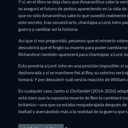
Y sí, en el libro se deja claro que Amaranthus sabe la ver
se aseguró el futuro de ambos apareciendo en la vida de 
que no sólo Amaranthus sabe lo que sucedió realmente co
este secreto, tras secuestrarlo, chantajea a Lord John par
guerra y cambiar así la historia.
Así que si nos preguntáis, pesamos que el misterio sobre
descubrirá que él fingió su muerte para poder cambiars
Richardson también aparecerá para chantajear a Lord Jo
Esto pondría a Lord John en una posición imposible: si sal
deshonrada y si se mantiene fiel al Rey, su sobrino será
tomará. Y por descubrir cuál será la reacción de William 
En cualquier caso, tanto si
Outlander
(2014-2026) adapta 
está claro que la supuesta muerte de Ben lo cambiará todo
británico—una que ya estaba resquebrajada después de l
lealtad y acercándolo más a la realidad de la guerra que 