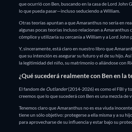
que ocurrió con Ben, buscando en la casa de Lord John Gr
lo que pueda pasar—incluso seduciendo a William.
Otras teorías apuntan a que Amaranthus no sería en reali
algunas pocas teorías incluso relacionan a Amaranthus c
cómplice y utilizaría su cercanía a William y a Lord John
Y, sinceramente, está claro en nuestro libro que Amaran
que su intención es asegurar su futuro y el de su hijo. 
la legitimidad del niño, su matrimonio o aliándose con R
¿Qué sucederá realmente con Ben en la t
El fandom de
Outlander
(2014-2026) es como el FBI y tod
creemos que lo que sucederá con Ben es una mezcla de va
Tenemos claro que Amaranthus no es esa viuda inocente y
tiene un sólo objetivo: protegerse a ella misma y a su hijo
para aprovecharse de su influencia y estar bajo su prote