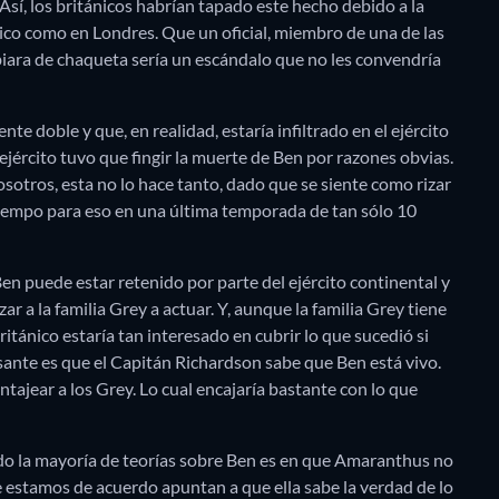
. Así, los británicos habrían tapado este hecho debido a la
ánico como en Londres. Que un oficial, miembro de una de las
biara de chaqueta sería un escándalo que no les convendría
te doble y que, en realidad, estaría infiltrado en el ejército
ejército tuvo que fingir la muerte de Ben por razones obvias.
osotros, esta no lo hace tanto, dado que se siente como rizar
empo para eso en una última temporada de tan sólo 10
en puede estar retenido por parte del ejército continental y
ar a la familia Grey a actuar. Y, aunque la familia Grey tiene
británico estaría tan interesado en cubrir lo que sucedió si
esante es que el Capitán Richardson sabe que Ben está vivo.
ntajear a los Grey. Lo cual encajaría bastante con lo que
rdo la mayoría de teorías sobre Ben es en que Amaranthus no
e estamos de acuerdo apuntan a que ella sabe la verdad de lo