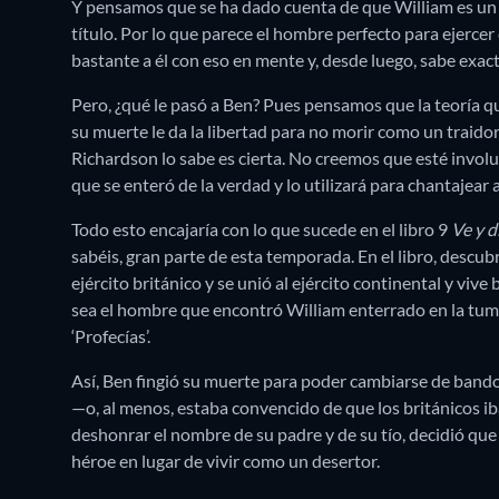
Y pensamos que se ha dado cuenta de que William es un
título. Por lo que parece el hombre perfecto para ejerce
bastante a él con eso en mente y, desde luego, sabe exac
Pero, ¿qué le pasó a Ben? Pues pensamos que la teoría que
su muerte le da la libertad para no morir como un traido
Richardson lo sabe es cierta. No creemos que esté invol
que se enteró de la verdad y lo utilizará para chantajear 
Todo esto encajaría con lo que sucede en el libro 9
Ve y d
sabéis, gran parte de esta temporada. En el libro, descub
ejército británico y se unió al ejército continental y vi
sea el hombre que encontró William enterrado en la tum
‘Profecías’.
Así, Ben fingió su muerte para poder cambiarse de bando
—o, al menos, estaba convencido de que los británicos iba
deshonrar el nombre de su padre y de su tío, decidió q
héroe en lugar de vivir como un desertor.