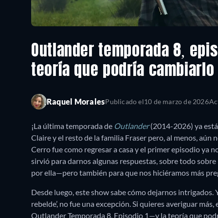
Outlander temporada 8, episo
teoría que podría cambiarlo
Raquel Morales
Publicado el
10 de marzo de 2026
Ac
¡La última temporada de
Outlander
(2014-2026) ya está a
Claire y el resto de la familia Fraser pero, al menos, aú
Cerro fue como regresar a casa y el primer episodio ya no
sirvió para darnos algunas respuestas, sobre todo sobre
por ella—pero también para que nos hiciéramos más pr
Desde luego, este show sabe cómo dejarnos intrigados. Y 
rebelde’, no fue una excepción. Si quieres averiguar más, 
Outlander Temporada 8, Episodio 1—y la teoría que podr