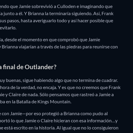
iendo que Jamie sobrevivió a Culloden e imaginando que
a junto a él. Y Brianna la terminaría siguiendo. Así, Frank
sus pasos, hasta averiguarlo todo y así hacer posible que
evitarlo.
 duda, desde el momento en que comprobó que Jamie
 Brianna viajarían a través de las piedras para reunirse con
 final de Outlander?
y buenas, sigue habiendo algo que no termina de cuadrar.
a hora de la verdad, no encaja. Y es que no creemos que Frank
e y Claire de nada. Sólo pensamos que rastreó a Jamie a
naba en la Batalla de Kings Mountain.
rse con Jamie—por eso protegió a Brianna como pudo al
portó lo que Jamie o Claire hicieran con esa información…y
e está escrito en la historia. Al igual que no lo consiguieron