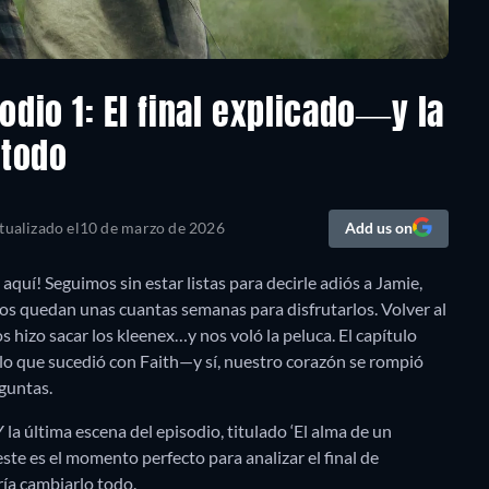
dio 1: El final explicado—y la
 todo
tualizado el
10 de marzo de 2026
Add us on
quí! Seguimos sin estar listas para decirle adiós a Jamie,
n nos quedan unas cuantas semanas para disfrutarlos. Volver al
s hizo sacar los kleenex…y nos voló la peluca. El capítulo
 lo que sucedió con Faith—y sí, nuestro corazón se rompió
eguntas.
la última escena del episodio, titulado ‘El alma de un
este es el momento perfecto para analizar el final de
ía cambiarlo todo.