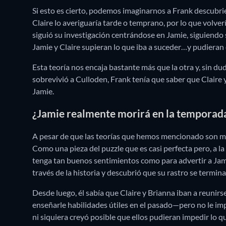
Si esto es cierto, podemos imaginarnos a Frank descubr
Claire lo averiguaría tarde o temprano, por lo que volverí
siguió su investigación centrándose en Jamie, siguiendo 
Jamie y Claire supieran lo que iba a suceder…y pudieran 
Esta teoría nos encaja bastante más que la otra y, sin
sobrevivió a Culloden, Frank tenía que saber que Claire y
Jamie.
¿Jamie realmente morirá en la temporada
A pesar de que las teorías que hemos mencionado son mu
Como una pieza del puzzle que es casi perfecta pero, a l
tenga tan buenos sentimientos como para advertir a Jami
través de la historia y descubrió que su rastro se termi
Desde luego, él sabía que Claire y Brianna iban a reuni
enseñarle habilidades útiles en el pasado—pero no le im
ni siquiera creyó posible que ellos pudieran impedir lo qu