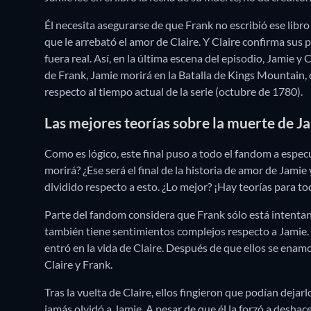
Él necesita asegurarse de que Frank no escribió ese lib
que le arrebató el amor de Claire. Y Claire confirma sus
fuera real. Así, en la última escena del episodio, Jamie y 
de Frank, Jamie morirá en la Batalla de Kings Mountai
respecto al tiempo actual de la serie (octubre de 1780).
Las mejores teorías sobre la muerte de J
Como es lógico, este final puso a todo el fandom a espec
morirá? ¿Ese será el final de la historia de amor de Jami
dividido respecto a esto. ¿Lo mejor? ¡Hay teorías para to
Parte del fandom considera que Frank sólo está intentand
también tiene sentimientos complejos respecto a Jamie. D
entró en la vida de Claire. Después de que ellos se ena
Claire y Frank.
Tras la vuelta de Claire, ellos fingieron que podían dejar
jamás olvidó a Jamie. A pesar de que él la forzó a deshace