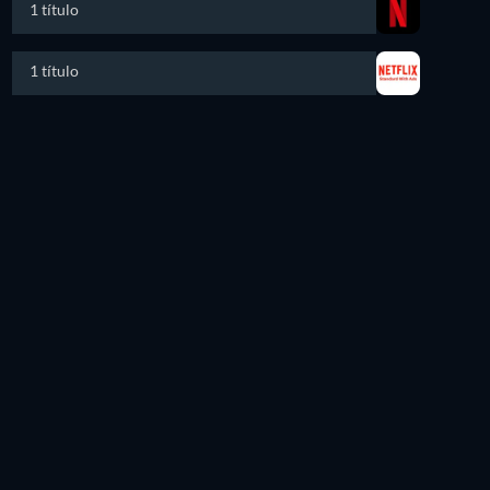
1 título
1 título