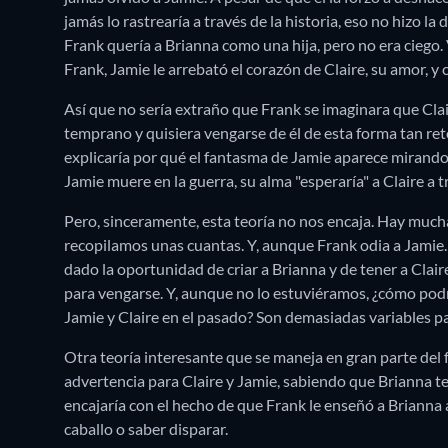
jamás lo rastrearía a través de la historia, eso no hizo la
Frank quería a Brianna como una hija, pero no era ciego.
Frank, Jamie le arrebató el corazón de Claire, su amor, y
Así que no sería extraño que Frank se imaginara que Cla
temprano y quisiera vengarse de él de esta forma tan re
explicaría por qué el fantasma de Jamie aparece mirando 
Jamie muere en la guerra, su alma "esperaría" a Claire a t
Pero, sinceramente, esta teoría no nos encaja. Hay much
recopilamos unas cuantas. Y, aunque Frank odia a Jami
dado la oportunidad de criar a Brianna y de tener a Claire
para vengarse. Y, aunque no lo estuviéramos, ¿cómo podrí
Jamie y Claire en el pasado? Son demasiadas variables p
Otra teoría interesante que se maneja en gran parte del 
advertencia para Claire y Jamie, sabiendo que Brianna te
encajaría con el hecho de que Frank le enseñó a Brianna 
caballo o saber disparar.