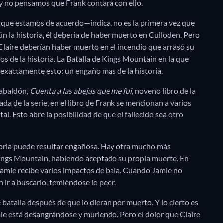
, y no pensamos que Frank contara con ello.
que estamos de acuerdo—indica, no es la primera vez que
n la historia, él debería de haber muerto en Culloden. Pero
 Claire deberían haber muerto en el incendio que arrasó su
ños de la historia. La Batalla de Kings Mountain en la que
xactamente esto: un engaño más de la historia.
Gabaldón,
Cuenta a las abejas que me fui
, noveno libro de la
da de la serie, en el libro de Frank se mencionan a varios
l. Esto abre la posibilidad de que el fallecido sea otro
istoria puede resultar engañosa. Hay otra mucho más
n Kings Mountain, habiendo aceptado su propia muerte. En
 Jamie recibe varios impactos de bala. Cuando Jamie no
n ir a buscarlo, temiéndose lo peor.
batalla después de que lo dieran por muerto. Y lo cierto es
amie está desangrándose y muriendo. Pero el dolor que Claire