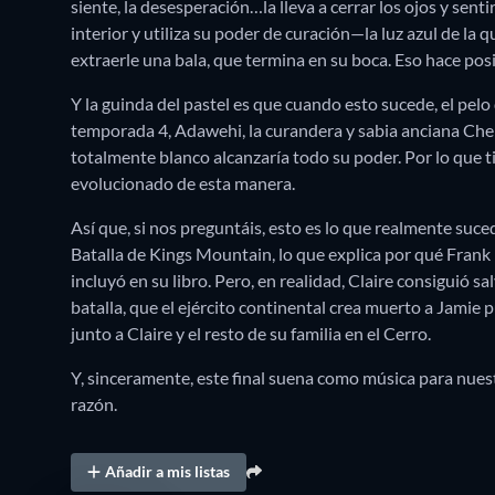
siente, la desesperación…la lleva a cerrar los ojos y senti
interior y utiliza su poder de curación—la luz azul de l
extraerle una bala, que termina en su boca. Eso hace posib
Y la guinda del pastel es que cuando esto sucede, el pelo d
temporada 4, Adawehi, la curandera y sabia anciana Chero
totalmente blanco alcanzaría todo su poder. Por lo que
evolucionado de esta manera.
Así que, si nos preguntáis, esto es lo que realmente suc
Batalla de Kings Mountain, lo que explica por qué Frank
incluyó en su libro. Pero, en realidad, Claire consiguió s
batalla, que el ejército continental crea muerto a Jamie p
junto a Claire y el resto de su familia en el Cerro.
Y, sinceramente, este final suena como música para nues
razón.
Añadir a mis listas