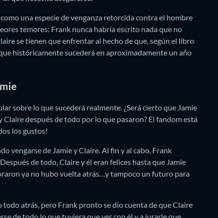
ro como una especie de venganza retorcida contra el hombre
 peores temores: Frank nunca habría escrito nada que no
Claire se tienen que enfrentar al hecho de que, según el libro
n, que históricamente sucederá en aproximadamente un año
amie
ular sobre lo que sucederá realmente. ¿Será cierto que Jamie
e y Claire después de todo por lo que pasaron? El fandom está
dos los gustos!
o vengarse de Jamie y Claire. Al fin y al cabo, Frank
espués de todo, Claire y él eran felices hasta que Jamie
moraron ya no hubo vuelta atrás…y tampoco un futuro para
lo todo atrás, pero Frank pronto se dio cuenta de que Claire
rse de todo lo que tuviera que ver con él y a jurarle que