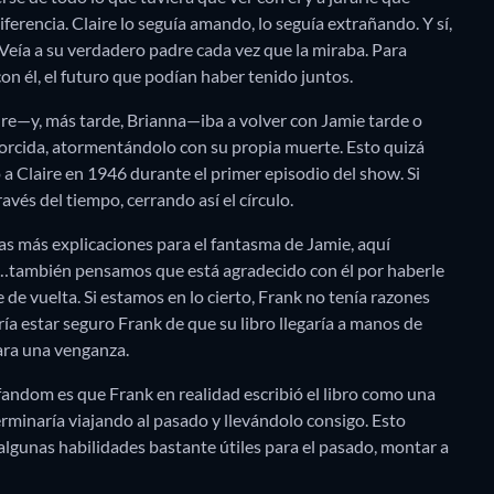
 diferencia. Claire lo seguía amando, lo seguía extrañando. Y sí,
 Veía a su verdadero padre cada vez que la miraba. Para
 con él, el futuro que podían haber tenido juntos.
ire—y, más tarde, Brianna—iba a volver con Jamie tarde o
torcida, atormentándolo con su propia muerte. Esto quizá
a Claire en 1946 durante el primer episodio del show. Si
ravés del tiempo, cerrando así el círculo.
as más explicaciones para el fantasma de Jamie, aquí
e…también pensamos que está agradecido con él por haberle
 de vuelta. Si estamos en lo cierto, Frank no tenía razones
a estar seguro Frank de que su libro llegaría a manos de
ara una venganza.
fandom es que Frank en realidad escribió el libro como una
rminaría viajando al pasado y llevándolo consigo. Esto
algunas habilidades bastante útiles para el pasado, montar a