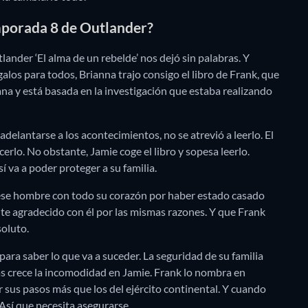
emporada 8 de Outlander?
ander ‘El alma de un rebelde’ nos dejó sin palabras. Y
s para todos, Brianna trajo consigo el libro de Frank, que
ana y está basada en la investigación que estaba realizando
adelantarse a los acontecimientos, no se atrevió a leerlo. El
lo. No obstante, Jamie coge el libro y sopesa leerlo.
í va a poder proteger a su familia.
 ese hombre con todo su corazón por haber estado casado
nte agradecido con él por las mismas razones. Y que Frank
soluto.
para saber lo que va a suceder. La seguridad de su familia
más crece la incomodidad en Jamie. Frank lo nombra en
r sus pasos más que los del ejército continental. Y cuando
. Así que necesita asegurarse.