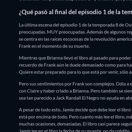
¿Qué pasó al final del episodio 1 de la t
La última escena del episodio 1 de la temporada 8 de Outl
preocupadas. MUY preocupadas. Además de algunos regalo
se centra en las raíces escocesas de la revolución americ
Frank en el momento de su muerte.
Mientras que Brianna llevó el libro al pasado para poder 
recuerdo de Frank aún le duele demasiado como para hacer
Quiere estar preparado para lo que está por venir, sólo as
Pero sus sentimientos por Frank son complejos. Odia a
con Claire y haber criado a Brianna. Pero también se sie
sea tan parecido a Jack Randall El Negro no ayuda en ab
A pesar de todo esto, Jamie decide que debe leer el libro 
está por encima de todo. Pero cuanto más lee el libro, 
muchas ocasiones, demasiadas. El libro casi parece segui
Jamie lee en el libro la fecha de su muerte, no da crédito