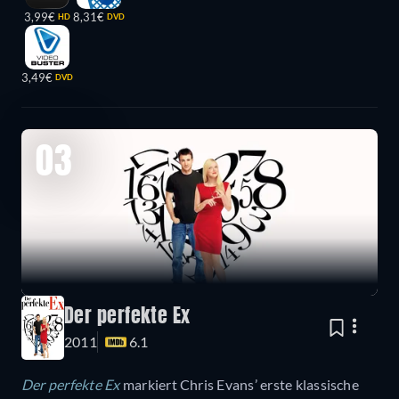
3,99€
8,31€
HD
DVD
3,49€
DVD
03
Der perfekte Ex
2011
6.1
Der perfekte Ex
markiert Chris Evans’ erste klassische