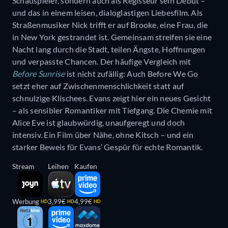
Schauspieler, sondern auch als Regisseur sein Debüt –
und das in einem leisen, dialoglastigen Liebesfilm. Als
Straßenmusiker Nick trifft er auf Brooke, eine Frau, die
in New York gestrandet ist. Gemeinsam streifen sie eine
Nacht lang durch die Stadt, teilen Ängste, Hoffnungen
und verpasste Chancen. Der häufige Vergleich mit
Before Sunrise
ist nicht zufällig: Auch Before We Go
setzt eher auf Zwischenmenschlichkeit statt auf
schnulzige Klischees. Evans zeigt hier ein neues Gesicht
– als sensibler Romantiker mit Tiefgang. Die Chemie mit
Alice Eve ist glaubwürdig, unaufgeregt und doch
intensiv. Ein Film über Nähe, ohne Kitsch – und ein
starker Beweis für Evans’ Gespür für echte Romantik.
Stream
Leihen
Kaufen
Werbung
3,99€
4,99€
HD
HD
HD