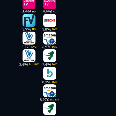
3,99€
9,99€
HD
HD
3,99€
3,89€
HD
DVD
3,49€
6,97€
DVD
DVD
3,49€
7,49€
BLU-RAY
DVD
8,39€
DVD
8,97€
BLU-RAY