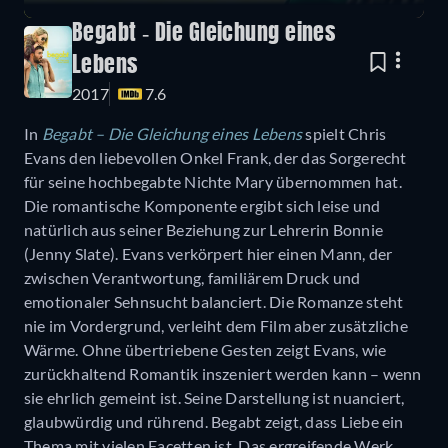
Begabt - Die Gleichung eines
Lebens
2017
7.6
In
Begabt – Die Gleichung eines Lebens
spielt Chris
Evans den liebevollen Onkel Frank, der das Sorgerecht
für seine hochbegabte Nichte Mary übernommen hat.
Die romantische Komponente ergibt sich leise und
natürlich aus seiner Beziehung zur Lehrerin Bonnie
(Jenny Slate). Evans verkörpert hier einen Mann, der
zwischen Verantwortung, familiärem Druck und
emotionaler Sehnsucht balanciert. Die Romanze steht
nie im Vordergrund, verleiht dem Film aber zusätzliche
Wärme. Ohne übertriebene Gesten zeigt Evans, wie
zurückhaltend Romantik inszeniert werden kann – wenn
sie ehrlich gemeint ist. Seine Darstellung ist nuanciert,
glaubwürdig und rührend. Begabt zeigt, dass Liebe ein
Thema mit vielen Facetten ist. Das ergreifende Werk