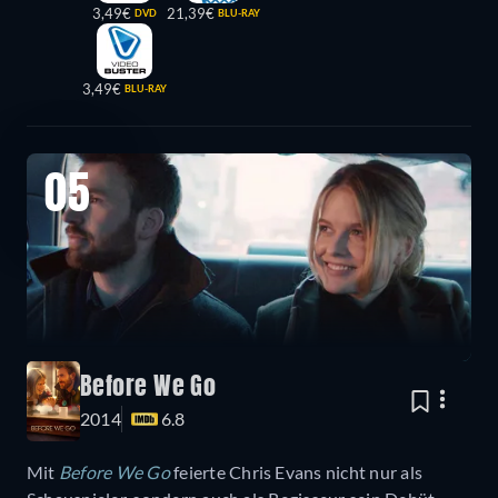
3,49€
21,39€
DVD
BLU-RAY
3,49€
BLU-RAY
05
Before We Go
2014
6.8
Mit
Before We Go
feierte Chris Evans nicht nur als