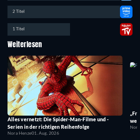
2 Titel
1 Titel
Weiterlesen
„Fro
Alles vernetzt: Die Spider-Man-Filme und -
wei
Serien in der richtigen Reihenfolge
Nora
Nora Henze
01. Aug. 2026