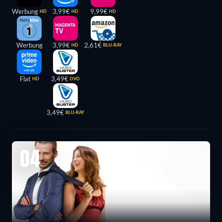
Werbung
3,99€
9,99€
HD
HD
HD
Werbung
3,99€
2,61€
HD
BLU-RAY
Flat
3,49€
HD
DVD
3,49€
BLU-RAY
04