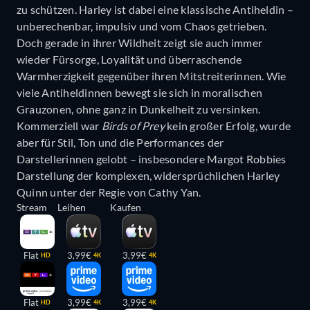
zu schützen. Harley ist dabei eine klassische Antiheldin –
unberechenbar, impulsiv und vom Chaos getrieben.
Doch gerade in ihrer Wildheit zeigt sie auch immer
wieder Fürsorge, Loyalität und überraschende
Warmherzigkeit gegenüber ihren Mitstreiterinnen. Wie
viele Antiheldinnen bewegt sie sich in moralischen
Grauzonen, ohne ganz in Dunkelheit zu versinken.
Kommerziell war
Birds of Prey
kein großer Erfolg, wurde
aber für Stil, Ton und die Performances der
Darstellerinnen gelobt – insbesondere Margot Robbies
Darstellung der komplexen, widersprüchlichen Harley
Quinn unter der Regie von Cathy Yan.
Stream
Leihen
Kaufen
Flat
3,99€
3,99€
HD
4K
4K
Flat
3,99€
3,99€
HD
4K
4K