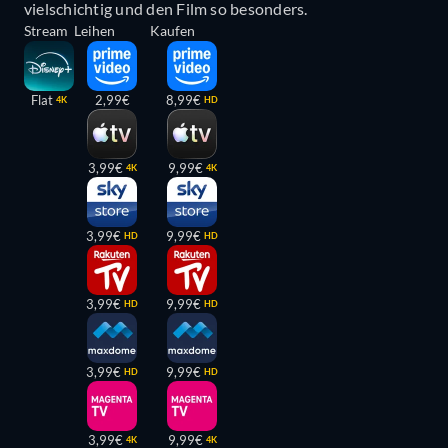
vielschichtig und den Film so besonders.
Stream
Leihen
Kaufen
Flat
2,99€
8,99€
4K
HD
3,99€
9,99€
4K
4K
3,99€
9,99€
HD
HD
3,99€
9,99€
HD
HD
3,99€
9,99€
HD
HD
3,99€
9,99€
4K
4K