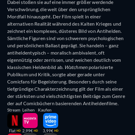
Dabei stoßen sie auf eine immer größer werdende
Verschwörung, die weit über den ursprünglichen
Mordfall hinausgeht. Der Film spielt in einer
alternativen Realität während des Kalten Krieges und
zeichnet ein komplexes, düsteres Bild von Antihelden.
Sämtliche Figuren sind von schwerem psychologischen
und persönlichen Ballast geprägt. Sie handeln – ganz
antiheldentypisch – moralisch ambivalent, oft
eigennützig oder zerrissen, und weichen deutlich vom
klassischen Heldenbild ab.
Watchmen
polarisierte
Publikum und Kritik, sorgte aber gerade unter
Comicfans für Begeisterung. Besonders durch seine
tiefgründige Charakterzeichnung gilt der Film als einer
der stärksten und vielschichtigsten Beiträge zum Genre
der auf Comicbüchern basierenden Antiheldenfilme.
Stream
Leihen
Kaufen
Flat
2,99€
3,99€
HD
HD
HD