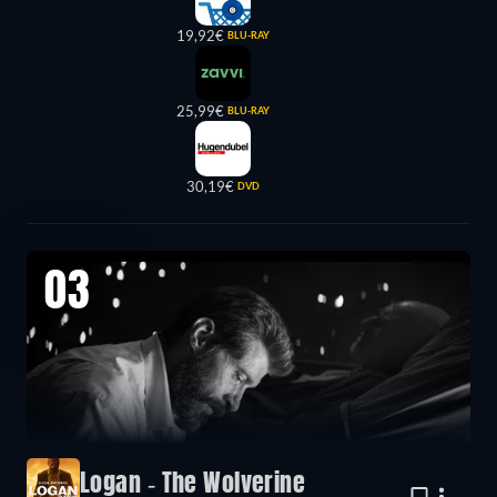
19,92€
BLU-RAY
25,99€
BLU-RAY
30,19€
DVD
03
Logan - The Wolverine