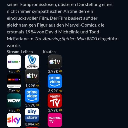
seiner kompromisslosen, düsteren Darstellung eines
nicht immer sympathischen Antihelden ein
eindrucksvoller Film. Der Film basiert auf der
gleichnamigen Figur aus den Marvel-Comics, die
erstmals 1984 von David Michelinie und Todd
McFarlane in
The Amazing Spider-Man
#300 eingeführt
wurde.
Stream
Leihen
Kaufen
Flat
3,99€
HD
4K
1,99€
4K
Flat
3,99€
HD
4K
3,99€
4K
Flat
3,99€
HD
4K
3,99€
HD