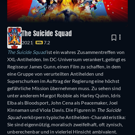
The Suicide Squad
2021
7.2
The Suicide Squad
ist ein wahres Zusammentreffen von
XXL-Antihelden. Im DC-Universum verankert, gelingt es
Regisseur James Gunn, einen Film zu schaffen, in dem
eine Gruppe von verurteilten Antihelden und
Superschurken im Auftrag der Regierung eine höchst
gefährliche Mission übernehmen muss. Zu sehen sind
unter anderem Margot Robbie als Harley Quinn, Idris
Elba als Bloodsport, John Cena als Peacemaker, Joel
Kinnaman und Viola Davis. Die Figuren in
The Suicide
Squad
verkörpern typische Antihelden-Charakteristika:
Sie sind eigennützig, moralisch zweifelhaft, oft zynisch,
unberechenbar und in vielerlei Hinsicht ambivalent.