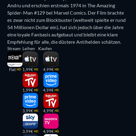
Andru und erschien erstmals 1974 in The Amazing
Spider-Man #129 bei Marvel Comics. Der Film brachte
es zwar nicht zum Blockbuster (weltweit spielte er rund
54 Millionen Dollar ein), hat sich jedoch über die Jahre
eine loyale Fanbasis aufgebaut und bleibt eine klare
Empfehlung für alle, die düstere Antihelden schätzen.
Stream
Leihen
Kaufen
Flat
1,99€
4,99€
HD
HD
HD
1,99€
4,99€
HD
HD
3,99€
4,99€
HD
HD
3,99€
4,99€
HD
HD