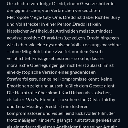
Geschichte von Judge Dredd, einem Gesetzeshüter in
der gigantischen, von Verbrechen verseuchten
Metropole Mega-City One. Dredd ist dabei Richter, Jury
und Vollstrecker in einer Person.Dredd ist kein
klassischer Antiheld, da Antihelden meist zumindest
gewisse positive Charakterzüge zeigen. Dredd hingegen
wirkt eher wie eine dystopische Vollstreckungsmaschine
– ohne Mitgefühl, ohne Zweifel, nur dem Gesetz
verpflichtet. Er ist gesetzestreu – so sehr, dass er
moralische Überlegungen gar nicht erst zulässt. Er ist
eine dystopische Version eines gnadenlosen
Strafverfolgers, der keine Kompromisse kennt, keine
Emotionen zeigt und ausschließlich dem Gesetz dient.
Die Hauptrolle übernimmt Karl Urban als stoischer,
eiskalter
Dredd
. Ebenfalls zu sehen sind Olivia Thirlby
und Lena Headey. Dredd ist ein düsterer,
kompromissloser und visuell eindrucksvoller Film, der
trotz mäßigem Kinoerfolg längst Kultstatus genießt und
als einer der radikalsten Antiheldenfilme seiner Art gilt.