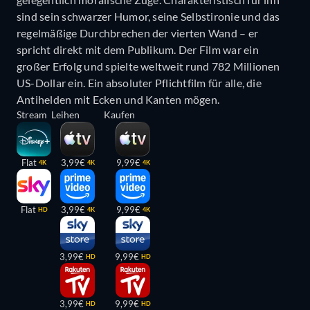
sind sein schwarzer Humor, seine Selbstironie und das
regelmäßige Durchbrechen der vierten Wand – er
spricht direkt mit dem Publikum. Der Film war ein
großer Erfolg und spielte weltweit rund 782 Millionen
US-Dollar ein. Ein absoluter Pflichtfilm für alle, die
Antihelden mit Ecken und Kanten mögen.
Stream
Leihen
Kaufen
Flat
3,99€
9,99€
4K
4K
4K
Flat
3,99€
9,99€
HD
4K
4K
3,99€
9,99€
HD
HD
3,99€
9,99€
HD
HD