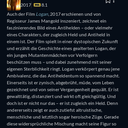
2017
8.1
Auch der Film
Logan
, 2017 erschienen und von
Regisseur James Mangold inszeniert, zeichnet ein
faszinierendes Bild eines Antihelden – oder vielmehr
eines Charakters, der zugleich Held und Antiheld in
einem ist. Der Film spielt in einer dystopischen Zukunft
und erzählt die Geschichte eines gealterten Logan, der
ein junges Mutantenmädchen vor Verfolgern
beschützen muss – und dabei zunehmend mit seiner
eigenen Sterblichkeit ringt. Logan verkörpert genau jene
Ambivalenz, die das Antiheldentum so spannend macht.
Einerseits ist er zynisch, abgebrüht, müde, vom Leben
gezeichnet und von seiner Vergangenheit gequält. Er ist
gewalttätig, distanziert und wirkt oft gleichgültig. Und
doch ist er nicht nur das – er ist zugleich ein Held. Denn
andererseits zeigt er auch zutiefst altruistische,
menschliche und letztlich sogar heroische Züge. Gerade
diese widersprüchliche Mischung macht seine Figur so