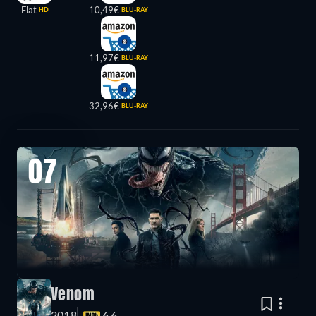
Flat
10,49€
HD
BLU-RAY
11,97€
BLU-RAY
32,96€
BLU-RAY
07
Venom
2018
6.6