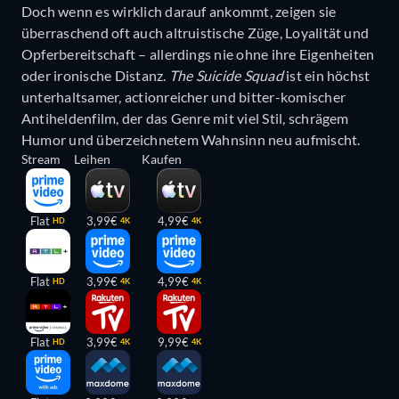
Doch wenn es wirklich darauf ankommt, zeigen sie
überraschend oft auch altruistische Züge, Loyalität und
Opferbereitschaft – allerdings nie ohne ihre Eigenheiten
oder ironische Distanz.
The Suicide Squad
ist ein höchst
unterhaltsamer, actionreicher und bitter-komischer
Antiheldenfilm, der das Genre mit viel Stil, schrägem
Humor und überzeichnetem Wahnsinn neu aufmischt.
Stream
Leihen
Kaufen
Flat
3,99€
4,99€
HD
4K
4K
Flat
3,99€
4,99€
HD
4K
4K
Flat
3,99€
9,99€
HD
4K
4K