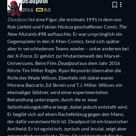
Deadpool
2016
8.0
Deadpool
ist eine Figur, die erstmals 1991 in dem von
Rob Liefeld und Fabian Nicieza geschaffenen Comic
The
New Mutants
#98 auftauchte. Er war ursprünglich ein
Gegenspieler in den X-Men-Comics, fand sich später
aber in verschiedenen Teams wieder – unter anderem bei
der X-Force. Er gehört zur Mutantenwelt des Marvel-
Universums. Beim Film
Deadpool
aus dem Jahr 2016
führte Tim Miller Regie. Ryan Reynolds übernahm die
Rolle des Wade Wilson. Ebenfalls mit dabei waren
Morena Baccarin, Ed Skrein und T.J. Miller. Wilson, ein
ehemaliger Söldner, wird einer experimentellen
Behandlung unterzogen, durch die er zwar
Selbstheilungskräfte erlangt, dabei jedoch entstellt wird.
Er begibt sich auf einen Rachefeldzug gegen den Mann,
der dafür verantwortlich ist. Deadpool ist ein klassischer
Antiheld: Er ist egoistisch, zynisch und brutal, zeigt aber
gelegentlich moralische Züge. Charakteristisch für ihn