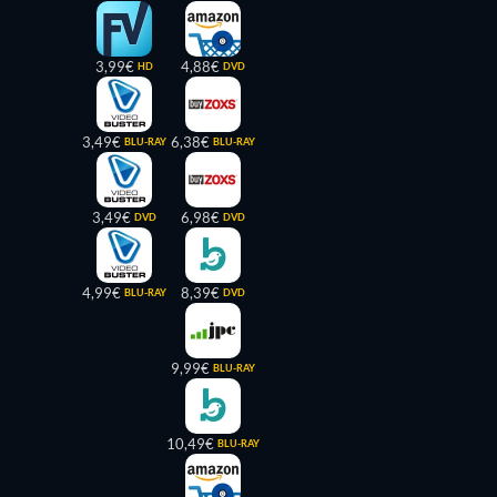
3,99€
4,88€
HD
DVD
3,49€
6,38€
BLU-RAY
BLU-RAY
3,49€
6,98€
DVD
DVD
4,99€
8,39€
BLU-RAY
DVD
9,99€
BLU-RAY
10,49€
BLU-RAY