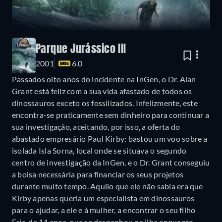
Parque Jurássico III
2001
6.0
Passados oito anos do incidente na InGen, o Dr. Alan
Grant está feliz com a sua vida afastado de todos os
dinossauros exceto os fossilizados. Infelizmente, este
encontra-se praticamente sem dinheiro para continuar a
sua investigação, aceitando, por isso, a oferta do
abastado empresário Paul Kirby: bastou um voo sobre a
isolada Isla Sorna, local onde se situava o segundo
centro de investigação da InGen, e o Dr. Grant conseguiu
a bolsa necessária para financiar os seus projetos
durante muito tempo. Aquilo que ele não sabia era que
Kirby apenas queria um especialista em dinossauros
para o ajudar, a ele e à mulher, a encontrar o seu filho
Eric, de 14 anos, que se despenhou na ilha enquanto