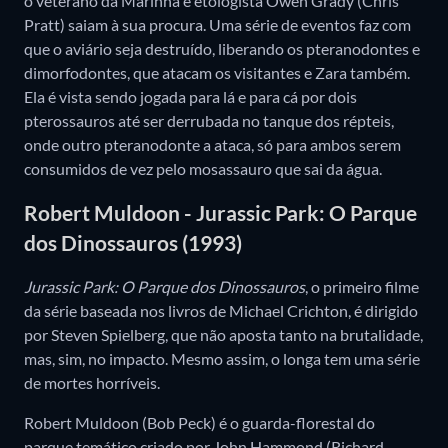
o veterano da Marinha e etologista Owen Grady (Chris
Pratt) saiam à sua procura. Uma série de eventos faz com
que o aviário seja destruído, liberando os pteranodontes e
dimorfodontes, que atacam os visitantes e Zara também.
Ela é vista sendo jogada para lá e para cá por dois
pterossauros até ser derrubada no tanque dos répteis,
onde outro pteranodonte a ataca, só para ambos serem
consumidos de vez pelo mosassauro que sai da água.
Robert Muldoon - Jurassic Park: O Parque
dos Dinossauros (1993)
Jurassic Park: O Parque dos Dinossauros
, o primeiro filme
da série baseada nos livros de Michael Crichton, é dirigido
por Steven Spielberg, que não aposta tanto na brutalidade,
mas, sim, no impacto. Mesmo assim, o longa tem uma série
de mortes horríveis.
Robert Muldoon (Bob Peck) é o guarda-florestal do
parque temático criado por John Hammond (Richard