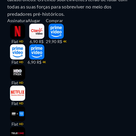
todas as suas forças para sobreviver no meio dos
predadores pré-históricos.
Assinatura
Alugar
Comprar
Flat
6,90 R$
29,90 R$
HD
4K
Flat
6,90 R$
HD
4K
Flat
HD
Flat
HD
Flat
HD