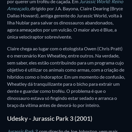
por querer um troféu de caçada. Em
Jurassic World: Reino
Ameaçado
,
dirigido por J.A. Bayona, Claire Dearing (Bryce
Dallas Howard), antiga gerente do Jurassic World, volta à
Ilha Nublar para salvar os dinossauros abandonados,
agora ameaçados por um vulcão. O maior alvo é Blue, a
única velociraptor sobrevivente.
Claire chega ao lugar com o etologista Owen (Chris Pratt)
e o mercenário Ken Wheatley, entre outros. Na verdade,
sem saber, eles estão contribuindo para um programa cujo
objetivo é utilizar os animais como armas, com a criação de
híbridos como o Indoraptor. Em um momento de confusão,
Wheatley dá tranquilizante para o bicho para extrair um
dente e guardar como troféu. O problema é que o
dinossauro estava só fingindo estar sedado e arranca o
braço da vítima antes de devorá-lo por inteiro.
Udesky - Jurassic Park 3 (2001)
Jurassic Park 3
,
com direção de Joe Johnston, vem mais