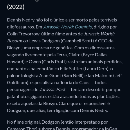
(2022)
Dennis Nedry não foi o único a ser morto pelos terríveis
dilofossauros. Em
Jurassic World: Domínio
,
dirigido por
Colin Trevorrow, último filme antes de
Jurassic World:
Recomeço.
Lewis Dodgson (Campbell Scott) é CEO da
Biosyn, uma empresa de genética. Com os dinossauros
vagando livremente pela Terra, Claire (Bryce Dallas
Howard) e Owen (Chris Pratt) rastreiam animais perdidos,
enquanto a paleobotânica Ellie Sattler (Laura Dern), o
paleontologista Alan Grant (Sam Neill) e Ian Malcolm (Jeff
Goldblum), especialista na Teoria do Caos — todos
personagens de
Jurassic Park
— tentam descobrir por que
gafanhotos gigantes estão atacando todas as plantações,
exceto aquelas da Biosyn. Claro que o responsável é
Dodgson, que, aliás, tem ligação com Dennis Nedry.
No filme original, Dodgson (então interpretado por
Cameron Thor) suborna Dennis, programador da InGen,