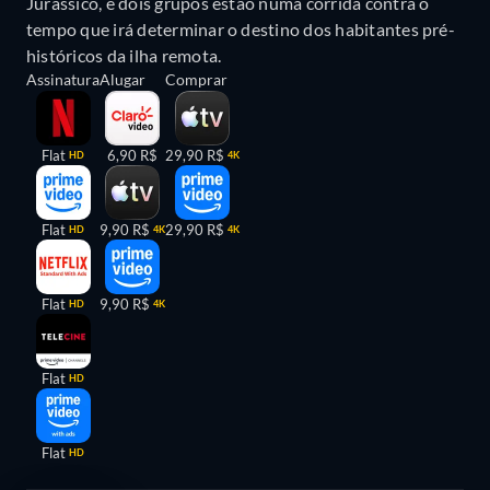
Jurássico, e dois grupos estão numa corrida contra o
tempo que irá determinar o destino dos habitantes pré-
históricos da ilha remota.
Assinatura
Alugar
Comprar
Flat
6,90 R$
29,90 R$
HD
4K
Flat
9,90 R$
29,90 R$
HD
4K
4K
Flat
9,90 R$
HD
4K
Flat
HD
Flat
HD