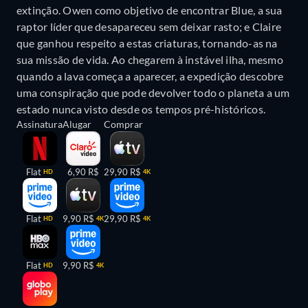
extinção. Owen como objetivo de encontrar Blue, a sua
raptor líder que desapareceu sem deixar rasto; e Claire
que ganhou respeito a estas criaturas, tornando-as na
sua missão de vida. Ao chegarem à instável ilha, mesmo
quando a lava começa a aparecer, a expedição descobre
uma conspiração que pode devolver todo o planeta a um
estado nunca visto desde os tempos pré-históricos.
Assinatura
Alugar
Comprar
Flat
6,90 R$
29,90 R$
HD
4K
Flat
9,90 R$
29,90 R$
HD
4K
4K
Flat
9,90 R$
HD
4K