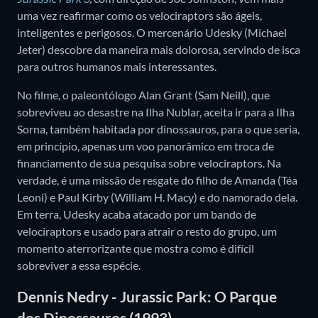
uma vez reafirmar como os velociraptors são ágeis,
inteligentes e perigosos. O mercenário Udesky (Michael
Jeter) descobre da maneira mais dolorosa, servindo de isca
para outros humanos mais interessantes.
No filme, o paleontólogo Alan Grant (Sam Neill), que
sobreviveu ao desastre na Ilha Nublar, aceita ir para a Ilha
Sorna, também habitada por dinossauros, para o que seria,
em princípio, apenas um voo panorâmico em troca de
financiamento de sua pesquisa sobre velociraptors. Na
verdade, é uma missão de resgate do filho de Amanda (Téa
Leoni) e Paul Kirby (William H. Macy) e do namorado dela.
Em terra, Udesky acaba atacado por um bando de
velociraptors e usado para atrair o resto do grupo, um
momento aterrorizante que mostra como é difícil
sobreviver a essa espécie.
Dennis Nedry - Jurassic Park: O Parque
dos Dinossauros (1993)