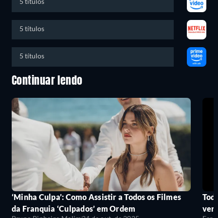
5 títulos
5 títulos
5 títulos
Continuar lendo
‘Minha Culpa’: Como Assistir a Todos os Filmes
Todo
da Franquia ‘Culpados’ em Ordem
ver