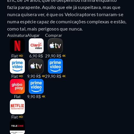
fazia parapente. Aquilo que ele já suspeitava, mas que
nunca quisera ver, é que os Velociraptores tornaram-se
numa espécie capaz de comunicações complexas e estão,
como tal, mais perigosos que nunca.
Assinatura
Alugar
Comprar
Flat
6,90 R$
29,90 R$
HD
4K
Flat
9,90 R$
29,90 R$
HD
4K
4K
Flat
9,90 R$
4K
Flat
HD