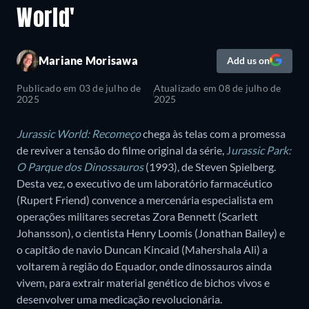
World'
Mariane Morisawa
Add us on
Publicado em
03 de julho de
Atualizado em
08 de julho de
2025
2025
Jurassic World: Recomeço
chega às telas com a promessa
de reviver a tensão do filme original da série,
J
urassic Park:
O Parque dos Dinossauros
(1993), de Steven Spielberg.
Desta vez, o executivo de um laboratório farmacéutico
(Rupert Friend) convence a mercenária especialista em
operações militares secretas Zora Bennett (Scarlett
Johansson), o cientista Henry Loomis (Jonathan Bailey) e
o capitão de navio Duncan Kincaid (Mahershala Ali) a
voltarem à região do Equador, onde dinossauros ainda
vivem, para extrair material genético de bichos vivos e
desenvolver uma medicação revolucionária.