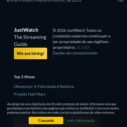
Bruno Pinheiro Melim
24 de out. de 2025
Fern
JustWatch
© 2026 JustWatch Todos os
conteúdos externos continuam a
The Streaming
ser propriedade do seu legítimo
Guide
proprietário.
(3.13.0)
Gestão de consentimento
We are hiring!
Top 5 filmes
Obsession: A Felicidade é Relativa
Projeto Hail Mary
Mestres do Universo
Ao abrigo da nova legislação da UE sobre proteção de dados, informamo-lo/a que
guardamos o seu histórico das páginas que visitou no JustWatch. Com esses dados,
O Drama
podemos mostrar-lhe trailers em redes sociais e plataformas de vídeo externas.
Backrooms - O Labirinto
Concordo
mais informação