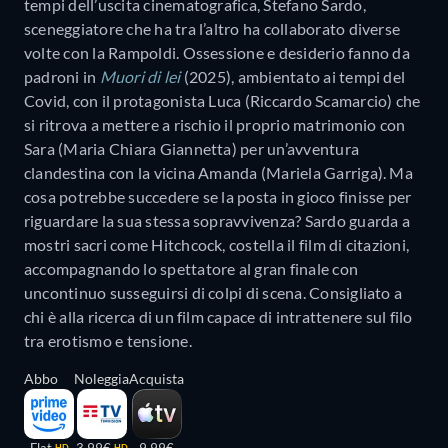
tempi dell’uscita cinematografica, Stefano Sardo,
sceneggiatore che ha tra l’altro ha collaborato diverse
volte con la Rampoldi. Ossessione e desiderio fanno da
padroni in
Muori di lei
(2025), ambientato ai tempi del
Covid, con il protagonista Luca (Riccardo Scamarcio) che
si ritrova a mettere a rischio il proprio matrimonio con
Sara (Maria Chiara Giannetta) per un’avventura
clandestina con la vicina Amanda (Mariela Garriga). Ma
cosa potrebbe succedere se la posta in gioco finisse per
riguardare la sua stessa sopravvivenza? Sardo guarda a
mostri sacri come Hitchcock, costella il film di citazioni,
accompagnando lo spettatore al gran finale con
uncontinuo susseguirsi di colpi di scena. Consigliato a
chi è alla ricerca di un film capace di intrattenere sul filo
tra erotismo e tensione.
Abbo
Noleggia
Acquista
Flat
3,99€
9,99€
HD
HD