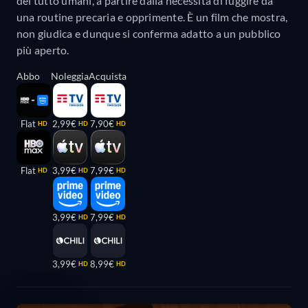
del tutto umani, a partire dalla necessità di fuggire da
una routine precaria e opprimente. È un film che mostra,
non giudica e dunque si conferma adatto a un pubblico
più aperto.
Abbo
Noleggia
Acquista
Flat
2,99€
7,90€
HD
HD
HD
Flat
3,99€
7,99€
HD
HD
HD
3,99€
7,99€
HD
HD
3,99€
8,99€
HD
HD