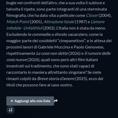
bugie nei confronti dell’altro, che a sua volta li subisce e
talvolta li ripete, sono parte integranti di una sterminata
filmografia, che ha dato vita a pellicole come
Closer
(2004),
Match Point
(2005)
,
Attrazione fatale
(1987)
e
L’amore
infedele- Unfaithful
(2002)
.
L’Italia non è stata da meno.
Escludendo le commedie a sfondo vacanziero, come la
maggior parte dei cosiddetti “cinepanettoni”, e in attesa dei
prossimi lavori di Gabriele Muccino e Paolo Genovese,
rispettivamente
Le cose non dette
(2026) e
Il rumore delle
cose nuove
(2026), quali sono però altri film italiani
incentrati sul tradimento, che sono stati capaci di
raccontarlo in maniera altrettanto singolare? Se siete
rimasti colpiti da
Breve storia d’amore
(2025), ecco dei
titoli che possono fare al caso vostro.
Aggiungi alle mie liste