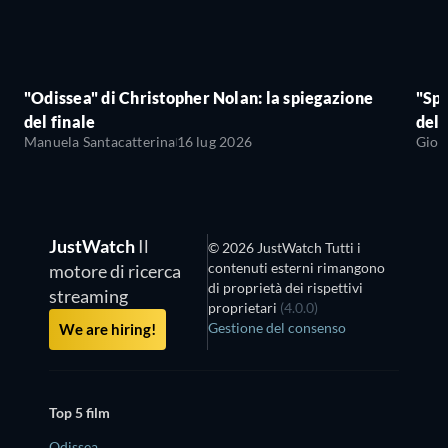
"Odissea" di Christopher Nolan: la spiegazione
"Sp
del finale
del 
Manuela Santacatterina
16 lug 2026
Giov
JustWatch
Il
© 2026 JustWatch Tutti i
contenuti esterni rimangono
motore di ricerca
di proprietà dei rispettivi
streaming
proprietari
(4.0.0)
Gestione del consenso
We are hiring!
Top 5 film
Odissea