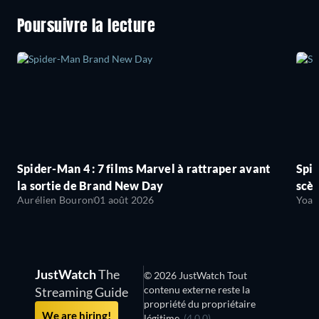
Poursuivre la lecture
Spider-Man 4 : 7 films Marvel à rattraper avant
Spid
la sortie de Brand New Day
scèn
Aurélien Bouron
01 août 2026
Yoan
JustWatch
The
© 2026 JustWatch Tout
contenu externe reste la
Streaming Guide
propriété du propriétaire
We are hiring!
légitime.
(4.0.0)