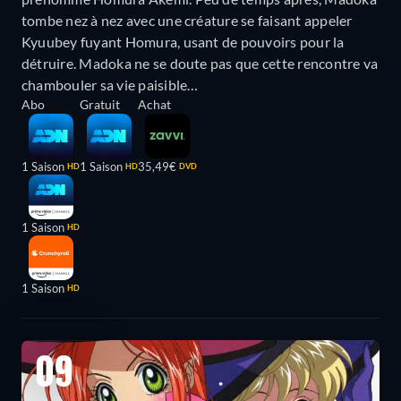
tombe nez à nez avec une créature se faisant appeler
Kyuubey fuyant Homura, usant de pouvoirs pour la
détruire. Madoka ne se doute pas que cette rencontre va
chambouler sa vie paisible…
Abo
Gratuit
Achat
1 Saison
1 Saison
35,49€
HD
HD
DVD
1 Saison
HD
1 Saison
HD
09