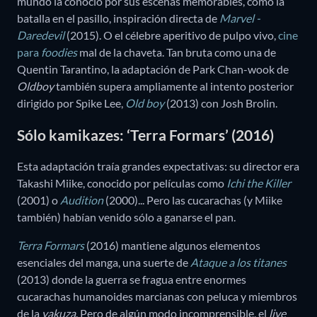
mundo la conoció por sus escenas memorables, como la
batalla en el pasillo, inspiración directa de
Marvel -
Daredevil
(2015). O el célebre aperitivo de pulpo vivo,
cine
para
foodies
mal de la chaveta. Tan bruta como una de
Quentin Tarantino, la adaptación de Park Chan-wook de
Oldboy
también supera ampliamente al intento posterior
dirigido por Spike Lee,
Old boy
(2013) con Josh Brolin.
Sólo kamikazes: ‘Terra Formars’ (2016)
Esta adaptación traía grandes expectativas: su director era
Takashi Miike, conocido por películas como
Ichi the Killer
(2001) o
Audition
(2000)... Pero las cucarachas (y Miike
también) habían venido sólo a ganarse el pan.
Terra Formars
(2016) mantiene algunos elementos
esenciales del manga, una suerte de
Ataque a los titanes
(2013) donde la guerra se fragua entre enormes
cucarachas humanoides marcianas con peluca y miembros
de la
yakuza
. Pero de algún modo incomprensible, el
live