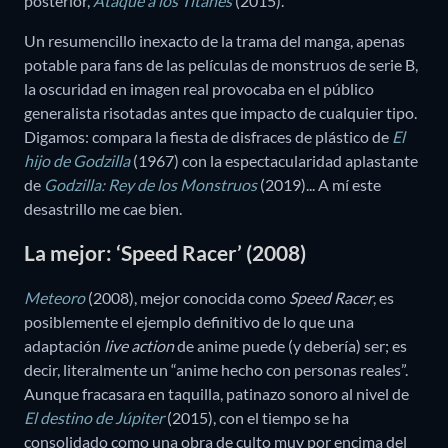
posterior,
Ataque a los Titanes
(2015).
Un resumencillo inexacto de la trama del manga, apenas
potable para fans de las películas de monstruos de serie B,
la oscuridad en imagen real provocaba en el público
generalista risotadas antes que impacto de cualquier tipo.
Digamos: compara la fiesta de disfraces de plástico de
El
hijo de Godzilla
(1967) con la espectacularidad aplastante
de
Godzilla: Rey de los Monstruos
(2019)... A mí este
desastrillo me cae bien.
La mejor: ‘Speed Racer’ (2008)
Meteoro
(2008), mejor conocida como
Speed Racer
, es
posiblemente el ejemplo definitivo de lo que una
adaptación
live action
de anime puede (y debería) ser; es
decir, literalmente un “anime hecho con personas reales”.
Aunque fracasara en taquilla, patinazo sonoro al nivel de
El destino de Júpiter
(2015), con el tiempo se ha
consolidado como una obra de culto muy por encima del