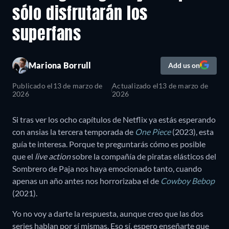
sólo disfrutarán los
superfans
Mariona Borrull
Add us on
Publicado el
13 de marzo de
Actualizado el
13 de marzo de
2026
2026
Si tras ver los ocho capítulos de Netflix ya estás esperando
con ansias la tercera temporada de
One Piece
(2023), esta
guía te interesa. Porque te preguntarás cómo es posible
que el
live action
sobre la compañía de piratas elásticos del
Sombrero de Paja nos haya emocionado tanto, cuando
apenas un año antes nos horrorizaba el de
Cowboy Bebop
(2021).
Yo no voy a darte la respuesta, aunque creo que las dos
series hablan por sí mismas. Eso sí, espero enseñarte que