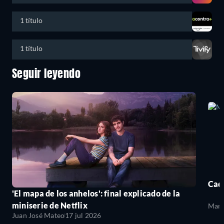
1 título
1 título
Seguir leyendo
Cada
'El mapa de los anhelos': final explicado de la
miniserie de Netflix
Mari
Juan José Mateo
17 jul 2026