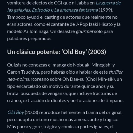
vomitera de efectos de CGI que ni Jabba en
La guerra de
las galaxias. Episodio I: La amenaza fantasma
(1999).
Tampoco ayudó el casting de actores que realmente no
eran actores, como el cantante de J-Pop Izaki Hisato y la
modelo Ai Tominaga. Un desastre
gourmet
sólo para
paladares preparados.
Un clásico potente: ‘Old Boy’ (2003)
Quizás no conozcas el manga de Nobuaki Minegishi y
Garon Tsuchiya, pero habrás oído a hablar de este
thriller
neo-noir
surcoreano sobre Oh Dae-su (Choi Min-sik), un
tipo encarcelado sin motivo durante quince años y su
brutal búsqueda de venganza, que incluye fracturas de
cráneo, extracción de dientes y perforaciones de tímpano.
Old Boy
(2003) reproduce fielmente la trama del original,
pero adopta un tono mucho más amenazante y trágico.
Más parca y gore, trágica y cómica a partes iguales, el