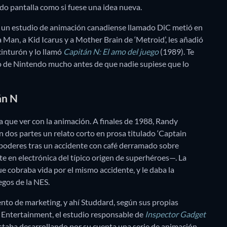
do pantalla como si fuese una idea nueva.
, un estudio de animación canadiense llamado DiC metió en
 Man, a Kid Icarus y a Mother Brain de ‘Metroid’, les añadió
inturón y lo llamó
Capitán N: El amo del juego
(1989). Te
rso de Nintendo mucho antes de que nadie supiese que lo
án N
a que ver con la animación. A finales de 1988, Randy
en dos partes un relato corto en prosa titulado ‘Captain
 poderes tras un accidente con café derramado sobre
e en electrónica del típico origen de superhéroes—. La
e cobraba vida por el mismo accidente, y le daba la
egos de la NES.
ento de marketing, y ahí Studdard, según sus propias
C Entertainment, el estudio responsable de
Inspector Gadget
staba desarrollando por su cuenta una serie de animación