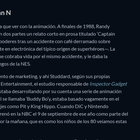
án N
a que ver con la animación. A finales de 1988, Randy
en dos partes un relato corto en prosa titulado ‘Captain
 poderes tras un accidente con café derramado sobre
e en electrónica del típico origen de superhéroes—. La
e cobraba vida por el mismo accidente, y le daba la
egos de la NES.
ento de marketing, y ahí Studdard, según sus propias
C Entertainment, el estudio responsable de
Inspector Gadget
staba desarrollando por su cuenta una serie de animación
al se llamaba ‘Buddy Bo’y, estaba basado vagamente en el
najes como Pit y King Hippo. Cuando DiC y Nintendo
strenó en la NBC el 9 de septiembre de ese año como parte del
or la mañana, que es como los niños de los 80 veíamos estas