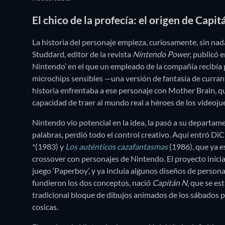
El chico de la profecía: el origen de Capit
La historia del personaje empieza, curiosamente, sin nad
Studdard, editor de la revista
Nintendo Power
, publicó 
Nintendo’ en el que un empleado de la compañía recibía
microchips sensibles —una versión de fantasía de currant
historia enfrentaba a ese personaje con Mother Brain, qu
capacidad de traer al mundo real a héroes de los videoju
Nintendo vio potencial en la idea, la pasó a su departam
palabras, perdió todo el control creativo. Aquí entró Di
*(1983) y
Los auténticos cazafantasmas
(1986), que ya e
crossover con personajes de Nintendo. El proyecto inici
juego ‘Paperboy’, y ya incluía algunos diseños de perso
fundieron los dos conceptos, nació
Capitán N
, que se e
tradicional bloque de dibujos animados de los sábados p
cosicas.