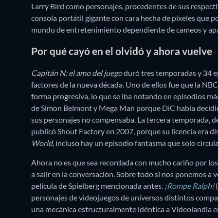
Larry Bird como personajes, procedentes de sus respecti
consola portátil gigante con cara hecha de píxeles que 
mundo de entretenimiento dependiente de cameos y apa
Por qué cayó en el olvidó y ahora vuelve
Capitán N: el amo del juego
duró tres temporadas y 34 ep
factores de la nueva década. Uno de ellos fue que la NBC
forma progresiva, lo que se iba notando en episodios más
de Simon Belmont y Mega Man porque DiC había decidido
sus personajes no compensaba. La tercera temporada, de
publicó Shout Factory en 2007, porque su licencia era di
World
, incluso hay un episodio fantasma que solo circul
Ahora no es que sea recordada con mucho cariño por los 
a salir en la conversación. Sobre todo si nos ponemos a 
película de Spielberg mencionada antes.
¡Rompe Ralph!
(
personajes de videojuegos de universos distintos compar
una mecánica estructuralmente idéntica a Videolandia en 