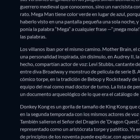
guerrero medieval que conocemos, sino un narcisista co
rato. Mega Man tiene color verde en lugar de azul, porqu
haberlo visto en una pantalla pequeña una sola noche, y 
ponía la palabra “Mega” a cualquier frase —“¡mega mola!”—
las palabras.
Los villanos iban por el mismo camino. Mother Brain, el 
una personalidad inspirada, sin disimulo, en Audrey II, l
hecho, compartían actor de voz: Levi Stubbs, cantante de l
entre diva Broadway y monstruo de película de serie B. 
cómico torpe, en la tradición de Bebop y Rocksteady de l
equipo del mal como mad doctor de turno. La lista de pe
un documento arqueológico de lo que era el catálogo de
Donkey Kong es un gorila de tamaño de King Kong que odia
en la segunda temporada con los mismos actores de voz d
También salieron el Señor del Dragón de ‘Dragon Quest’, M
representado como un aristócrata torpe y patético. Ya en
de principios de los noventa puede explicar, con aparici