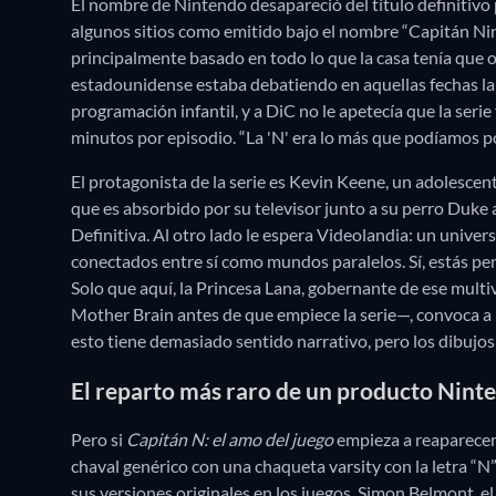
El nombre de Nintendo desapareció del título definitivo
algunos sitios como emitido bajo el nombre “Capitán Ni
principalmente basado en todo lo que la casa tenía que o
estadounidense estaba debatiendo en aquellas fechas la Ch
programación infantil, y a DiC no le apetecía que la ser
minutos por episodio. “La 'N' era lo más que podíamos po
El protagonista de la serie es Kevin Keene, un adolescen
que es absorbido por su televisor junto a su perro Duke 
Definitiva. Al otro lado le espera Videolandia: un univ
conectados entre sí como mundos paralelos. Sí, estás pe
Solo que aquí, la Princesa Lana, gobernante de ese multi
Mother Brain antes de que empiece la serie—, convoca a 
esto tiene demasiado sentido narrativo, pero los dibujo
El reparto más raro de un producto Nint
Pero si
Capitán N: el amo del juego
empieza a reaparecer
chaval genérico con una chaqueta varsity con la letra “N” 
sus versiones originales en los juegos. Simon Belmont, el