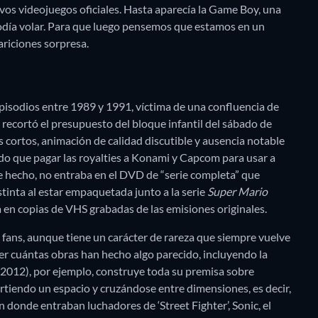
vos videojuegos oficiales. Hasta aparecía la Game Boy, una
podía volar. Para que luego pensemos que estamos en un
riciones sorpresa.
isodios entre 1989 y 1991, víctima de una confluencia de
 recortó el presupuesto del bloque infantil del sábado de
 cortos, animación de calidad discutible y ausencia notable
 que pagar las royalties a Konami y Capcom para usar a
 hecho, no entraba en el DVD de “serie completa” que
stinta al estar empaquetada junto a la serie
Super Mario
a en copias de VHS grabadas de las emisiones originales.
fans, aunque tiene un carácter de rareza que siempre vuelve
ver cuántas obras han hecho algo parecido, incluyendo la
2012), por ejemplo, construye toda su premisa sobre
tiendo un espacio y cruzándose entre dimensiones, es decir,
donde entraban luchadores de ‘Street Fighter’, Sonic, el