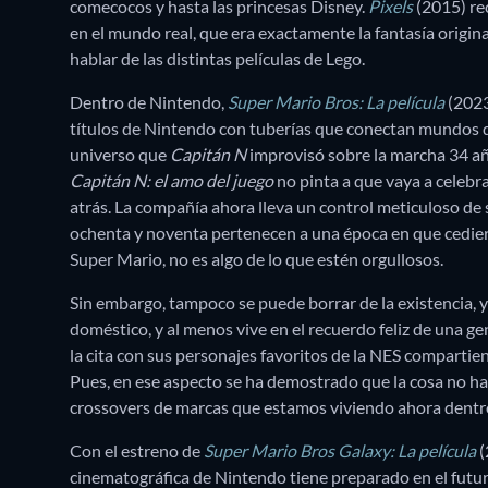
comecocos y hasta las princesas Disney.
Pixels
(2015) rec
en el mundo real, que era exactamente la fantasía origin
hablar de las distintas películas de Lego.
Dentro de Nintendo,
Super Mario Bros: La película
(2023
títulos de Nintendo con tuberías que conectan mundos 
universo que
Capitán N
improvisó sobre la marcha 34 año
Capitán N: el amo del juego
no pinta a que vaya a celebr
atrás. La compañía ahora lleva un control meticuloso de 
ochenta y noventa pertenecen a una época en que cedier
Super Mario, no es algo de lo que estén orgullosos.
Sin embargo, tampoco se puede borrar de la existencia, y
doméstico, y al menos vive en el recuerdo feliz de una 
la cita con sus personajes favoritos de la NES comparti
Pues, en ese aspecto se ha demostrado que la cosa no h
crossovers de marcas que estamos viviendo ahora dentro
Con el estreno de
Super Mario Bros Galaxy: La película
(
cinematográfica de Nintendo tiene preparado en el futu