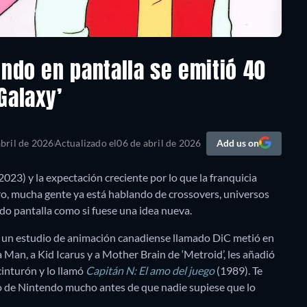
endo en pantalla se emitió 40
Galaxy’
abril de 2026
Actualizado el
06 de abril de 2026
Add us on
2023) y la expectación creciente por lo que la franquicia
ro, mucha gente ya está hablando de crossovers, universos
do pantalla como si fuese una idea nueva.
, un estudio de animación canadiense llamado DiC metió en
 Man, a Kid Icarus y a Mother Brain de ‘Metroid’, les añadió
inturón y lo llamó
Capitán N: El amo del juego
(1989). Te
rso de Nintendo mucho antes de que nadie supiese que lo