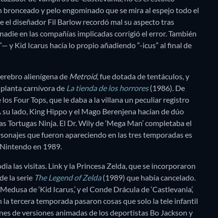
n bronceado y pelo engominado que se mira al espejo todo el
e el diseñador Fil Barlow recordó mal su aspecto tras
nadie en las compañías implicadas corrigió el error. También
 y Kid Icarus hacía lo propio añadiendo “-icus” al final de
cerebro alienígena de
Metroid
, fue dotada de tentáculos, y
a planta carnívora de
La tienda de los horrores
(1986). De
os Four Tops, que le daba a la villana un peculiar registro
A su lado, King Hippo y el Mago Berenjena hacían de dúo
as Tortugas Ninja. El Dr. Wily de ‘Mega Man’ completaba el
rsonajes que fueron apareciendo en las tres temporadas es
 Nintendo en 1989.
 las visitas. Link y la Princesa Zelda, que se incorporaron
e la serie
The Legend of Zelda
(1989) que había cancelado.
edusa de ‘Kid Icarus,’ y el Conde Drácula de ‘Castlevania’,
 la tercera temporada pasaron cosas que solo la tele infantil
ones de versiones animadas de los deportistas Bo Jackson y