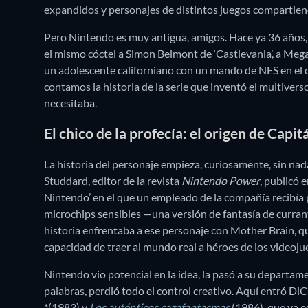
expandidos y personajes de distintos juegos compartien
Pero Nintendo es muy antigua, amigos. Hace ya 36 años
el mismo cóctel a Simon Belmont de ‘Castlevania’, a Mega
un adolescente californiano con un mando de NES en el c
contamos la historia de la serie que inventó el multive
necesitaba.
El chico de la profecía: el origen de Capit
La historia del personaje empieza, curiosamente, sin nad
Studdard, editor de la revista
Nintendo Power
, publicó 
Nintendo’ en el que un empleado de la compañía recibía
microchips sensibles —una versión de fantasía de currant
historia enfrentaba a ese personaje con Mother Brain, qu
capacidad de traer al mundo real a héroes de los videoju
Nintendo vio potencial en la idea, la pasó a su departam
palabras, perdió todo el control creativo. Aquí entró Di
*(1983) y
Los auténticos cazafantasmas
(1986), que ya e