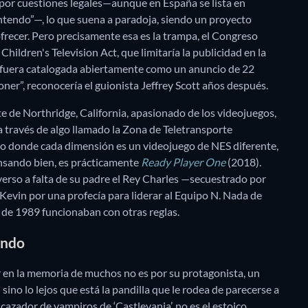
 por cuestiones legales—aunque en España se lista en
ntendo”—, lo que suena a paradoja, siendo un proyecto
frecer. Pero precisamente esa es la trampa, el Congreso
ildren's Television Act, que limitaría la publicidad en la
ie fuera catalogada abiertamente como un anuncio de 22
ner”, reconocería el guionista Jeffrey Scott años después.
te de Northridge, California, apasionado de los videojuegos,
a través de algo llamado la Zona de Teletransporte
erso donde cada dimensión es un videojuego de NES diferente,
nsando bien, es prácticamente
Ready Player One
(2018).
verso a falta de su padre el Rey Charles —secuestrado por
Kevin por una profecía para liderar al Equipo N. Nada de
s de 1989 funcionaban con otras reglas.
endo
 en la memoria de muchos no es por su protagonista, un
sino lo lejos que está la pandilla que le rodea de parecerse a
 cazador de vampiros de ‘Castlevania’, no es el estoico