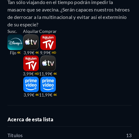
Tan sólo viajando en el tiempo podrán impedir la
masacre que se avecina. ¿Serán capaces nuestros héroes
de derrocar a la multinacional y evitar así el exterminio
de su especie?
Susc.
Alquilar
Comprar
Fijo
3,99€
9,99€
4K
4K
HD
3,99€
11,99€
HD
4K
3,99€
11,99€
4K
4K
Acerca de esta lista
Títulos
13