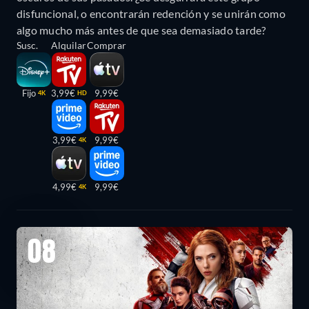
disfuncional, o encontrarán redención y se unirán como
algo mucho más antes de que sea demasiado tarde?
Susc.
Alquilar
Comprar
Fijo
3,99€
9,99€
4K
HD
3,99€
9,99€
4K
4,99€
9,99€
4K
08