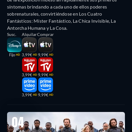
síntomas brindando a cada uno de ellos poderes
sobrenaturales, convirtiéndose en Los Cuatro
Fantásticos: Míster Fantástico, La Chica Invisible, La
Antorcha Humana y La Cosa.
Susc.
Alquilar
Comprar
Fijo
3,99€
9,99€
HD
HD
HD
3,99€
9,99€
HD
HD
3,99€
9,99€
HD
HD
04