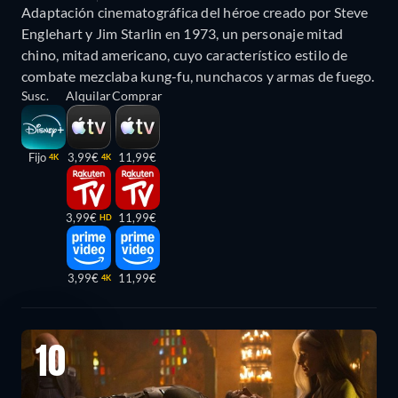
Adaptación cinematográfica del héroe creado por Steve
Englehart y Jim Starlin en 1973, un personaje mitad
chino, mitad americano, cuyo característico estilo de
combate mezclaba kung-fu, nunchacos y armas de fuego.
Susc.
Alquilar
Comprar
Fijo
3,99€
11,99€
4K
4K
3,99€
11,99€
HD
3,99€
11,99€
4K
10