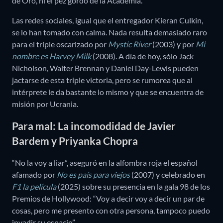
de Oro, ni el pez gordo de la Academia.
Las redes sociales, igual que el entregador Kieran Culkin,
se lo han tomado con calma. Nada resulta demasiado raro
para el triple oscarizado por
Mystic River
(2003) y por
Mi
nombre es Harvey Milk
(2008). A día de hoy, sólo Jack
Nicholson, Walter Brennan y Daniel Day-Lewis pueden
jactarse de esta triple victoria, pero se rumorea que al
intérprete le da bastante lo mismo y que se encuentra de
misión por Ucrania.
Para mal: La incomodidad de Javier
Bardem y Priyanka Chopra
“No la voy a liar”, aseguró en la alfombra roja el español
afamado por
No es país para viejos
(2007) y celebrado en
F1 la película
(2025) sobre su presencia en la gala 98 de los
Premios de Hollywood: “Voy a decir voy a decir un par de
cosas, pero me presento con otra persona, tampoco puedo
invadir su espacio”.