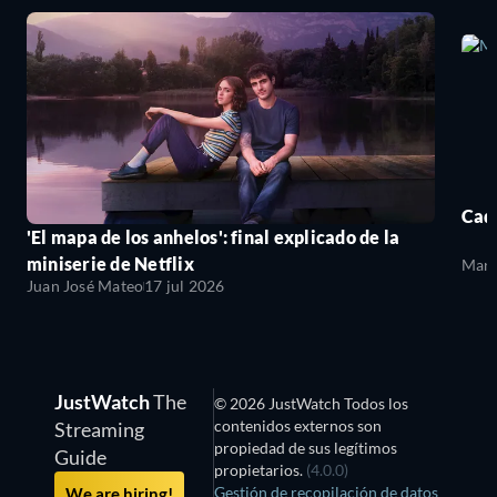
Cada
'El mapa de los anhelos': final explicado de la
miniserie de Netflix
Mari
Juan José Mateo
17 jul 2026
JustWatch
The
© 2026 JustWatch Todos los
contenidos externos son
Streaming
propiedad de sus legítimos
Guide
propietarios.
(4.0.0)
Gestión de recopilación de datos
We are hiring!