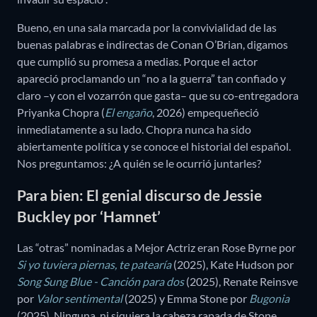
Bueno, en una sala marcada por la convivialidad de las
buenas palabras e indirectas de Conan O’Brian, digamos
que cumplió su promesa a medias. Porque el actor
apareció proclamando un “no a la guerra” tan confiado y
claro –y con el vozarrón que gasta– que su co-entregadora
Priyanka Chopra (
El engaño
, 2026) empequeñeció
inmediatamente a su lado. Chopra nunca ha sido
abiertamente política y se conoce el historial del español.
Nos preguntamos: ¿A quién se le ocurrió juntarles?
Para bien: El genial discurso de Jessie
Buckley por ‘Hamnet’
Las “otras” nominadas a Mejor Actriz eran Rose Byrne por
Si yo tuviera piernas, te patearía
(2025), Kate Hudson por
Song Sung Blue - Canción para dos
(2025), Renate Reinsve
por
Valor sentimental
(2025) y Emma Stone por
Bugonia
(2025). Ninguna, ni siquiera la cabeza rapada de Stone,