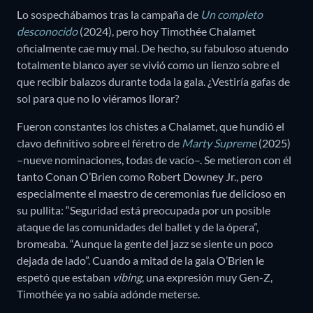
Lo sospechábamos tras la campaña de
Un completo
desconocido
(2024), pero hoy Timothée Chalamet
oficialmente cae muy mal. De hecho, su fabuloso atuendo
totalmente blanco ayer se vivió como un lienzo sobre el
que recibir balazos durante toda la gala. ¿Vestiría gafas de
sol para que no lo viéramos llorar?
Fueron constantes los chistes a Chalamet, que hundió el
clavo definitivo sobre el féretro de
Marty Supreme
(2025)
–nueve nominaciones, todas de vacío–. Se metieron con él
tanto Conan O’Brien como Robert Downey Jr., pero
especialmente el maestro de ceremonias fue delicioso en
su pullita: “Seguridad está preocupada por un posible
ataque de las comunidades del ballet y de la ópera”,
bromeaba. “Aunque la gente del jazz se siente un poco
dejada de lado”. Cuando a mitad de la gala O’Brien le
espetó que estaban
vibing
, una expresión muy Gen-Z,
Timothée ya no sabía adónde meterse.