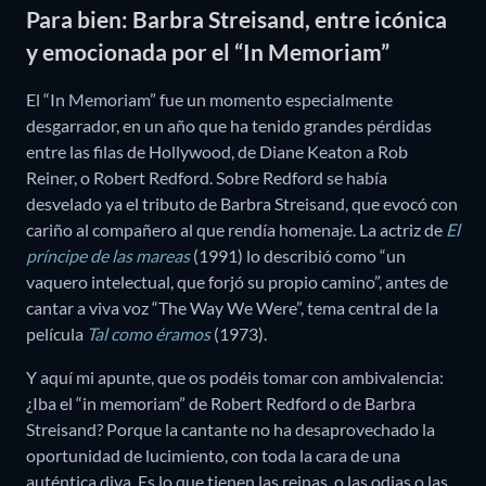
Para bien: Barbra Streisand, entre icónica
y emocionada por el “In Memoriam”
El “In Memoriam” fue un momento especialmente
desgarrador, en un año que ha tenido grandes pérdidas
entre las filas de Hollywood, de Diane Keaton a Rob
Reiner, o Robert Redford. Sobre Redford se había
desvelado ya el tributo de Barbra Streisand, que evocó con
cariño al compañero al que rendía homenaje. La actriz de
El
príncipe de las mareas
(1991) lo describió como “un
vaquero intelectual, que forjó su propio camino”, antes de
cantar a viva voz “The Way We Were”, tema central de la
película
Tal como éramos
(1973).
Y aquí mi apunte, que os podéis tomar con ambivalencia:
¿Iba el “in memoriam” de Robert Redford o de Barbra
Streisand? Porque la cantante no ha desaprovechado la
oportunidad de lucimiento, con toda la cara de una
auténtica diva. Es lo que tienen las reinas, o las odias o las