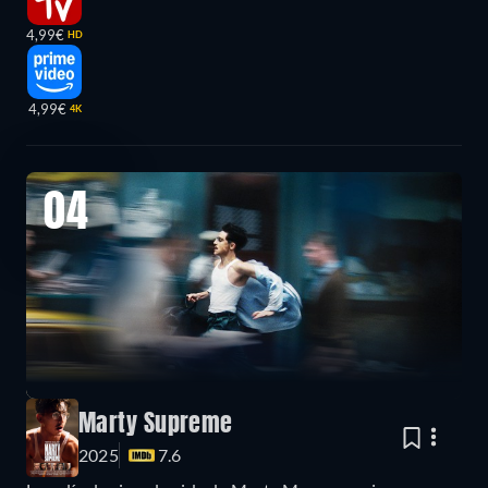
4,99€
HD
4,99€
4K
04
Marty Supreme
2025
7.6