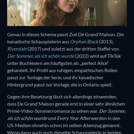
Genau in dieses Schema passt Zoé De Grand'Maison. Die
kanadische Schauspielerin aus
Orphan Black
(2013),
Riverdale
(2017) und zuletzt aus der dritten Staffel von
Der Sommer, als ich schön wurde
(2022) wird auf TikTok
unter Buchlesern am häufigsten als „perfect Alice“
gehandelt. Ihr Profil aus ruhigen, empathischen Rollen
passt zur Tonlage der Serie, und ihr kanadischer
Hintergrund passt zur Vorlage, die in Ontario spielt.
Gegen ihre Besetzung lässt sich allerdings einwenden,
dass De Grand'Maison gerade erst in einer sehr ähnlichen
Prime-Video-Sommerromance zu sehen war.
Der Sommer,
als ich schön wurde
und
Every Year After
werden in den
US-Medien ohnehin schon im selben Atemzug genannt.
Wenn dann auch noch dieselbe Schauspielerin in beiden