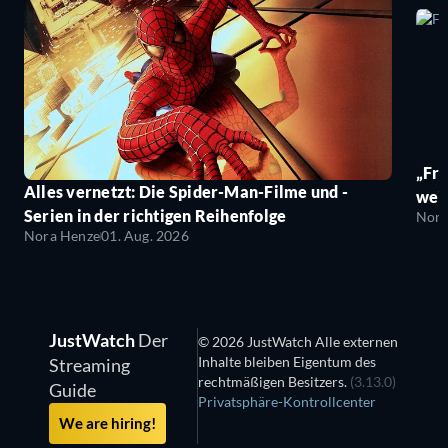
„Fro
Alles vernetzt: Die Spider-Man-Filme und -
wei
Serien in der richtigen Reihenfolge
Nora
Nora Henze
01. Aug. 2026
JustWatch
Der
© 2026 JustWatch Alle externen
Inhalte bleiben Eigentum des
Streaming
rechtmäßigen Besitzers.
(3.13.0)
Guide
Privatsphäre-Kontrollcenter
We are hiring!