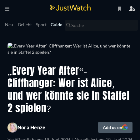
Neu
Beliebt
Sport
Guide
„Every Year After“-
Cliffhanger: Wer ist Alice,
und wer könnte sie in Staffel
2 spielen?
Nora Henze
Add us on
Veröffentlicht am
19. Juni 2026
Aktualisiert am
19. Juni 2026