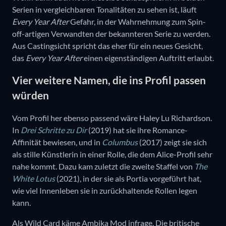
Serien in vergleichbaren Tonalitäten zu sehen ist, läuft
Every Year After
Gefahr, in der Wahrnehmung zum Spin-
off-artigen Verwandten der bekannteren Serie zu werden.
Aus Castingsicht spricht das eher für ein neues Gesicht,
das
Every Year After
einen eigenständigen Auftritt erlaubt.
Vier weitere Namen, die ins Profil passen
würden
Vom Profil her ebenso passend wäre Haley Lu Richardson.
In
Drei Schritte zu Dir
(2019) hat sie ihre Romance-
Affinität bewiesen, und in
Columbus
(2017) zeigt sie sich
als stille Künstlerin in einer Rolle, die dem Alice-Profil sehr
nahe kommt. Dazu kam zuletzt die zweite Staffel von
The
White Lotus
(2021), in der sie als Portia vorgeführt hat,
wie viel Innenleben sie in zurückhaltende Rollen legen
kann.
Als Wild Card käme Ambika Mod infrage. Die britische