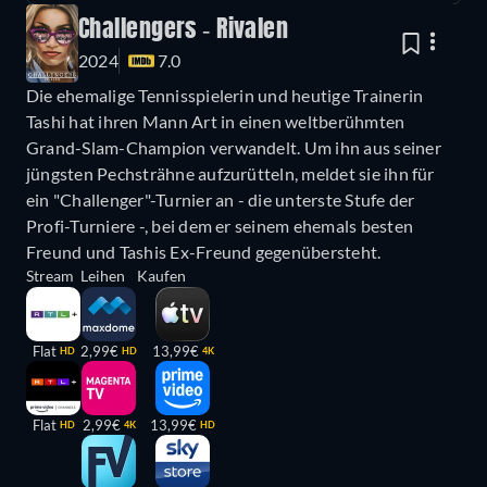
Challengers - Rivalen
2024
7.0
Die ehemalige Tennisspielerin und heutige Trainerin
Tashi hat ihren Mann Art in einen weltberühmten
Grand-Slam-Champion verwandelt. Um ihn aus seiner
jüngsten Pechsträhne aufzurütteln, meldet sie ihn für
ein "Challenger"-Turnier an - die unterste Stufe der
Profi-Turniere -, bei dem er seinem ehemals besten
Freund und Tashis Ex-Freund gegenübersteht.
Stream
Leihen
Kaufen
Flat
2,99€
13,99€
HD
HD
4K
Flat
2,99€
13,99€
HD
4K
HD