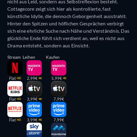
nicht aus Leid, sondern aus Selbstreflexion besteht.
Cottagecore zeigt sich hier als kontrollierte, fast
künstliche Idylle, die dennoch Geborgenheit ausstrahlt.
Hinter den Spitzen und höflichen Gesprächen verbirgt
sich eine ehrliche Suche nach Nähe und Verständnis. Das
glückliche Ende fühlt sich verdient an, weil es nicht aus
Drama entsteht, sondern aus Einsicht.
Stream
Leihen
Kaufen
Flat
2,99€
5,99€
HD
4K
4K
Flat
3,99€
7,99€
HD
4K
Flat
3,99€
7,99€
HD
4K