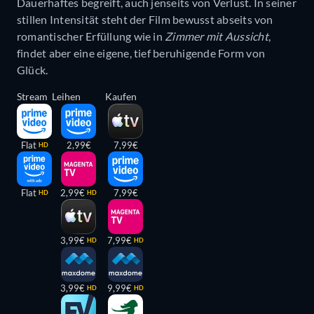
Dauerhaftes begreift, auch jenseits von Verlust. In seiner
stillen Intensität steht der Film bewusst abseits von
romantischer Erfüllung wie in
Zimmer mit Aussicht
,
findet aber eine eigene, tief beruhigende Form von
Glück.
Stream
Leihen
Kaufen
Flat
2,99€
7,99€
HD
Flat
2,99€
7,99€
HD
HD
3,99€
7,99€
HD
HD
3,99€
9,99€
HD
HD