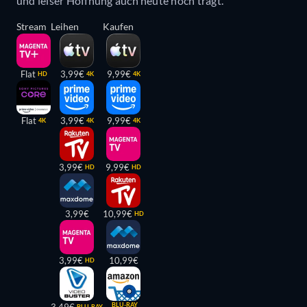
und leiser Hoffnung auch heute noch trägt.
Stream
Leihen
Kaufen
Flat
3,99€
9,99€
HD
4K
4K
Flat
3,99€
9,99€
4K
4K
4K
3,99€
9,99€
HD
HD
3,99€
10,99€
HD
3,99€
10,99€
HD
BLU-RAY
3,49€
BLU-RAY