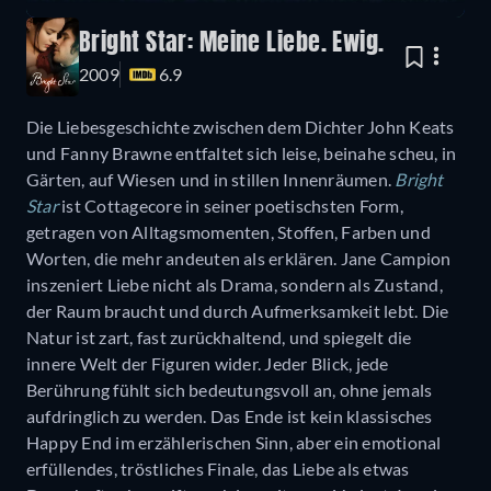
Bright Star: Meine Liebe. Ewig.
2009
6.9
Die Liebesgeschichte zwischen dem Dichter John Keats
und Fanny Brawne entfaltet sich leise, beinahe scheu, in
Gärten, auf Wiesen und in stillen Innenräumen.
Bright
Star
ist Cottagecore in seiner poetischsten Form,
getragen von Alltagsmomenten, Stoffen, Farben und
Worten, die mehr andeuten als erklären. Jane Campion
inszeniert Liebe nicht als Drama, sondern als Zustand,
der Raum braucht und durch Aufmerksamkeit lebt. Die
Natur ist zart, fast zurückhaltend, und spiegelt die
innere Welt der Figuren wider. Jeder Blick, jede
Berührung fühlt sich bedeutungsvoll an, ohne jemals
aufdringlich zu werden. Das Ende ist kein klassisches
Happy End im erzählerischen Sinn, aber ein emotional
erfüllendes, tröstliches Finale, das Liebe als etwas