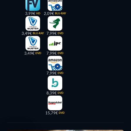
3,99€
2,09€
HD
BLU-RAY
3,49€
7,99€
BLU-RAY
DVD
3,49€
7,99€
DVD
DVD
7,99€
DVD
8,39€
DVD
15,79€
DVD