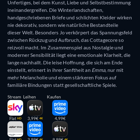
Unfertiges, bei dem Kunst, Liebe und Selbstbestimmung
ineinandergreifen. Die Winterlandschaften,
handgeschriebenen Briefe und schlichten Kleider wirken
nie dekorativ, sondern wie natürliche Bestandteile
dieser Welt. Besonders Jo verkörpert das Spannungsfeld
zwischen Rückzug und Aufbruch, das Cottagecore so
reizvoll macht. Im Zusammenspiel aus Nostalgie und
moderner Sensibilität liegt eine emotionale Klarheit, die
lange nachhallt. Die leise Hoffnung, die sich am Ende
einstellt, erinnert in ihrer Sanftheit an
Emma
, nur mit
mehr Melancholie und einem stärkeren Fokus auf
familiäre Bindungen statt gesellschaftliche Spiele.
Stream
Leihen
Kaufen
Flat
3,99€
4,99€
HD
4K
Flat
3,99€
9,99€
HD
4K
4K